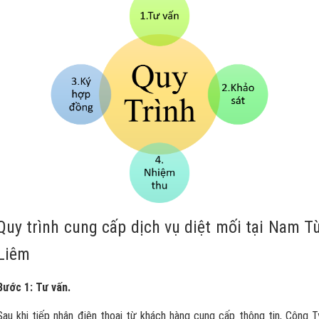
Quy trình cung cấp dịch vụ diệt mối tại Nam T
Liêm
Bước 1: Tư vấn.
Sau khi tiếp nhận điện thoại từ khách hàng cung cấp thông tin, Công T