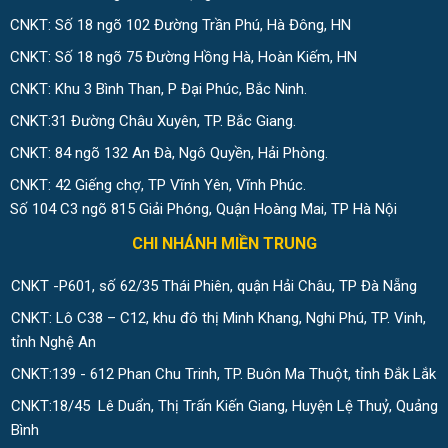
CNKT: Số 18 ngõ 102 Đường Trần Phú, Hà Đông, HN
CNKT: Số 18 ngõ 75 Đường Hồng Hà, Hoàn Kiếm, HN
CNKT: Khu 3 Bình Than, P Đại Phúc, Bắc Ninh.
CNKT:31 Đường Châu Xuyên, TP. Bắc Giang.
CNKT: 84 ngõ 132 An Đà, Ngô Quyền, Hải Phòng.
CNKT: 42 Giếng chợ, TP Vĩnh Yên, Vĩnh Phúc.
Số 104 C3 ngõ 815 Giải Phóng, Quận Hoàng Mai, TP Hà Nội
CHI NHÁNH MIỀN TRUNG
CNKT -P601, số 62/35 Thái Phiên, quận Hải Châu, TP Đà Nẵng
CNKT: Lô C38 – C12, khu đô thị Minh Khang, Nghi Phú, TP. Vinh,
tỉnh Nghệ An
CNKT:139 - 612 Phan Chu Trinh, TP. Buôn Ma Thuột, tỉnh Đắk Lắk
CNKT:18/45 Lê Duẩn, Thị Trấn Kiến Giang, Huyện Lệ Thuỷ, Quảng
Bình