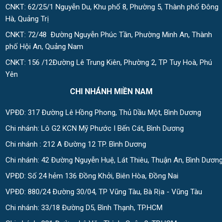
CNKT: 62/25/1 Nguyễn Du, Khu phố 8, Phường 5, Thành phố Đông
Hà, Quảng Trị
CNKT: 72/48 Đường Nguyễn Phúc Tần, Phường Minh An, Thành
phố Hội An, Quảng Nam
CNKT: 156 /12Đường Lê Trung Kiên, Phường 2, TP Tuy Hoà, Phú
Yên
CHI NHÁNH MIỀN NAM
VPĐD: 317 Đường Lê Hồng Phong, Thủ Dầu Một, Bình Dương
Chi nhánh: Lô G2 KCN Mỹ Phước I Bến Cát, Bình Dương
Chi nhánh : 212 A Đường 12 TP. Bình Dương
Chi nhánh: 42 Đường Nguyễn Huệ, Lát Thiêu, Thuận An, Bình Dươn
VPĐD: Số 24 hẻm 136 Đồng Khởi, Biên Hòa, Đồng Nai
VPĐD: 880/24 Đường 30/04, TP Vũng Tàu, Bà Rịa - Vũng Tàu
Chi nhánh: 33/18 Đường D5, Bình Thạnh, TP.HCM