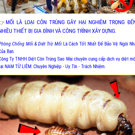
MỐI LÀ LOẠI CÔN TRÙNG GÂY HẠI NGHIÊM TRỌNG ĐẾ
👉
NHIỀU THIẾT BỊ GIA ĐÌNH VÀ CÔNG TRÌNH XÂY DỰNG.
Phòng Chống Mối & Diệt Trừ Mối
Là Cách Tốt Nhất Để Bảo Vệ Ngôi Nh
Của Bạn.
Công Ty TNHH Diệt Côn Trùng Sao Mai chuyên cung cấp dịch vụ diệt mố
tại NAM TỪ LIÊM: Chuyên Nghiệp - Uy Tín - Trách Nhiệm.