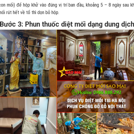
con mối) để hộp khử vào đúng vị trí ban đầu, khoảng 5 – 8 ngày sau kh
mối rút hết về tổ thì dọn bỏ hộp.
Bước 3: Phun thuốc diệt mối dạng dung dịc