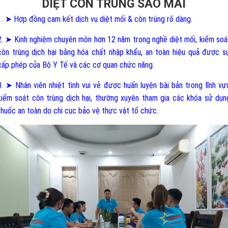
DIỆT CÔN TRÙNG SAO MAI
1. ➤ Hợp đồng cam kết dịch vụ diệt mối & côn trùng rõ dàng.
2. ➤ Kinh nghiệm chuyên môn hơn 12 năm trong nghề diệt mối, kiểm soá
côn trùng dịch hại bằng hóa chất nhập khẩu, an toàn hiệu quả được s
cấp phép của Bộ Y Tế và các cơ quan chức năng.
3. ➤ Nhân viên nhiệt tình vui vẻ được huấn luyện bài bản trong lĩnh vự
kiểm soát côn trùng dịch hại, thường xuyên tham gia các khóa sử dụn
thuốc an toàn do chi cục bảo vệ thực vật tổ chức.