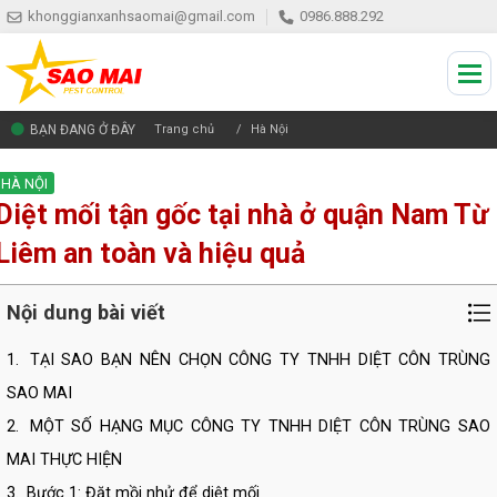
khonggianxanhsaomai@gmail.com
0986.888.292
BẠN ĐANG Ở ĐÂY
Trang chủ
Hà Nội
HÀ NỘI
Diệt mối tận gốc tại nhà ở quận Nam Từ
Liêm an toàn và hiệu quả
Nội dung bài viết
1.
TẠI SAO BẠN NÊN CHỌN CÔNG TY TNHH DIỆT CÔN TRÙNG
SAO MAI
2.
MỘT SỐ HẠNG MỤC CÔNG TY TNHH DIỆT CÔN TRÙNG SAO
MAI THỰC HIỆN
3.
Bước 1: Đặt mồi nhử để diệt mối