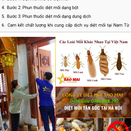
4.
Bước 2: Phun thuốc diệt mối dạng bột
5.
Bước 3: Phun thuốc diệt mối dạng dung dịch
6.
Cam kết chất lượng khi cung cấp dịch vụ diệt mối tại Nam Từ
Liêm
7.
THÔNG TIN LIÊN HỆ CÔNG TY TNHH DIỆT CÔN TRÙNG SAO
MAI