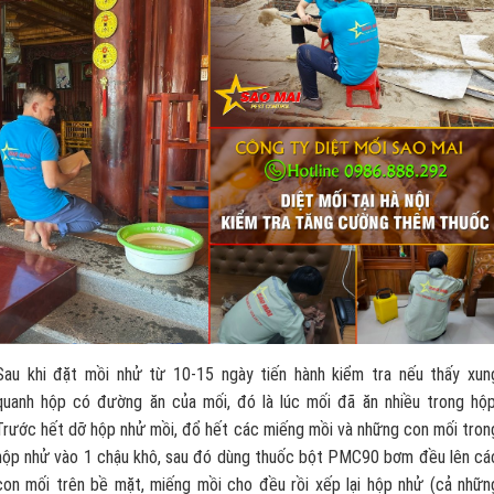
Sau khi đặt mồi nhử từ 10-15 ngày tiến hành kiểm tra nếu thấy xun
quanh hộp có đường ăn của mối, đó là lúc mối đã ăn nhiều trong hộp
Trước hết dỡ hộp nhử mồi, đổ hết các miếng mồi và những con mối tron
hộp nhử vào 1 chậu khô, sau đó dùng thuốc bột PMC90 bơm đều lên cá
con mối trên bề mặt, miếng mồi cho đều rồi xếp lại hộp nhử (cả nhữn