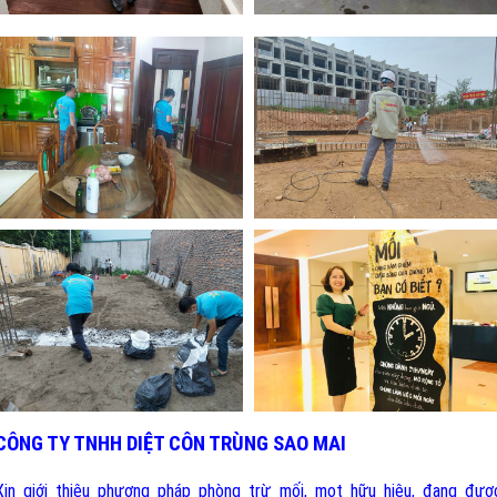
CÔNG TY TNHH DIỆT CÔN TRÙNG SAO MAI
Xin giới thiệu phương pháp phòng trừ mối, mọt hữu hiệu, đang đượ