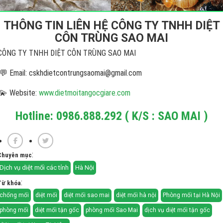
THÔNG TIN LIÊN HỆ CÔNG TY TNHH DIỆT
CÔN TRÙNG SAO MAI
CÔNG TY TNHH DIỆT CÔN TRÙNG SAO MAI
💬 Email: cskhdietcontrungsaomai@gmail.com
💫 Website:
www.dietmoitangocgiare.com
Hotline: 0986.888.292 ( K/S : SAO MAI )
:
Chuyên mục
Dịch vụ diệt mối các tỉnh
Hà Nội
:
Từ khóa
chống mối
diệt mối
diệt mối sao mai
diệt mối hà nội
Phòng mối tại Hà Nội
phòng mối
diệt mối tận gốc
phòng mối Sao Mai
dịch vụ diệt mối tận gốc