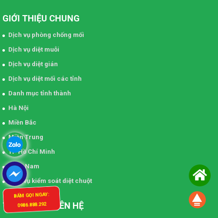
GIỚI THIỆU CHUNG
Dịch vụ phòng chống mối
Dịch vụ diệt muỗi
Dịch vụ diệt gián
Dịch vụ diệt mối các tỉnh
Danh mục tỉnh thành
Hà Nội
Miền Bắc
Miền Trung
TP Hồ Chí Minh
Miền Nam
Dịch vụ kiểm soát diệt chuột
BẤM GỌI NGAY:
THÔNG TIN LIÊN HỆ
0986.888.292