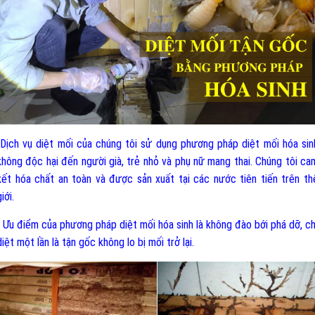
-Dịch vụ diệt mối của chúng tôi sử dụng phương pháp diệt mối hóa sin
không độc hại đến người già, trẻ nhỏ và phụ nữ mang thai. Chúng tôi ca
kết hóa chất an toàn và được sản xuất tại các nước tiên tiến trên th
iới.
- Ưu điểm của phương pháp diệt mối hóa sinh là không đào bới phá dỡ, ch
diệt một lần là tận gốc không lo bị mối trở lại.