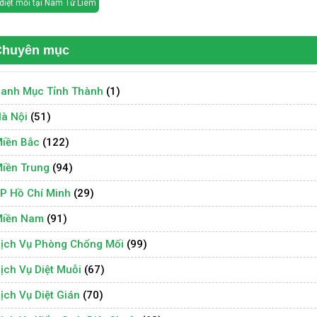
diệt mối tại Nam Từ Liêm
Chuyên mục
anh Mục Tỉnh Thành
(1)
à Nội
(51)
iền Bắc
(122)
iền Trung
(94)
P Hồ Chí Minh
(29)
iền Nam
(91)
ịch Vụ Phòng Chống Mối
(99)
ịch Vụ Diệt Muỗi
(67)
ịch Vụ Diệt Gián
(70)