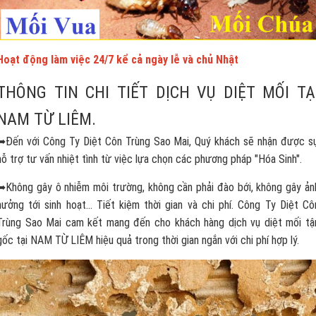
Hoạt động làm việc 24/7 kể cả ngày lễ và chủ Nhật
THÔNG TIN CHI TIẾT DỊCH VỤ DIỆT MỐI TẠ
NAM TỪ LIÊM.
➥Đến với Công Ty Diệt Côn Trùng Sao Mai, Quý khách sẽ nhận được s
hỗ trợ tư vấn nhiệt tình từ việc lựa chọn các phương pháp "Hóa Sinh".
➥Không gây ô nhiễm môi trường, không cần phải đào bới, không gây ản
hưởng tới sinh hoạt... Tiết kiệm thời gian và chi phí. Công Ty Diệt Cô
Trùng Sao Mai cam kết mang đến cho khách hàng dịch vụ diệt mối tậ
gốc tại NAM TỪ LIÊM hiệu quả trong thời gian ngắn với chi phí hợp lý.