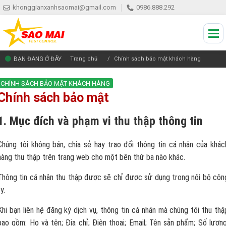
khonggianxanhsaomai@gmail.com
0986.888.292
BẠN ĐANG Ở ĐÂY
Trang chủ
Chính sách bảo mật khách hàng
CHÍNH SÁCH BẢO MẬT KHÁCH HÀNG
Chính sách bảo mật
1. Mục đích và phạm vi thu thập thông tin
Chúng tôi không bán, chia sẻ hay trao đổi thông tin cá nhân của khác
hàng thu thập trên trang web cho một bên thứ ba nào khác.
Thông tin cá nhân thu thập được sẽ chỉ được sử dụng trong nội bộ côn
y.
Khi bạn liên hệ đăng ký dịch vụ, thông tin cá nhân mà chúng tôi thu thậ
bao gồm: Họ và tên; Địa chỉ; Điện thoại; Email; Tên sản phẩm; Số lượng