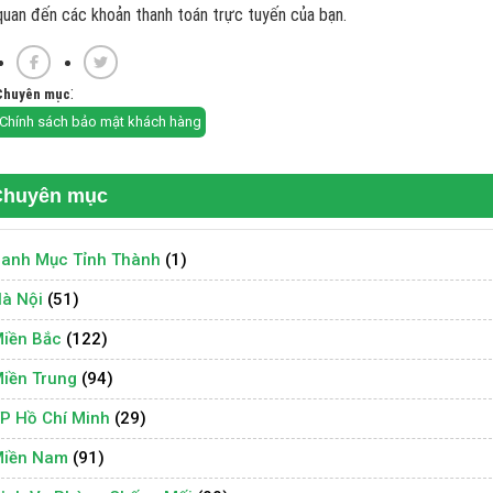
quan đến các khoản thanh toán trực tuyến của bạn.
:
Chuyên mục
Chính sách bảo mật khách hàng
Chuyên mục
anh Mục Tỉnh Thành
(1)
à Nội
(51)
iền Bắc
(122)
iền Trung
(94)
P Hồ Chí Minh
(29)
iền Nam
(91)