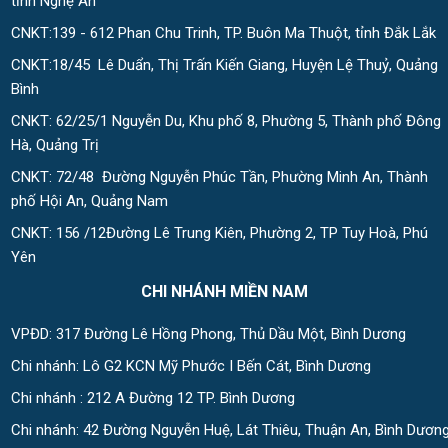
tỉnh Nghệ An
CNKT:139 - 612 Phan Chu Trinh, TP. Buôn Ma Thuột, tỉnh Đắk Lắk
CNKT:18/45 Lê Duẩn, Thị Trấn Kiến Giang, Huyện Lệ Thuỷ, Quảng
Bình
CNKT: 62/25/1 Nguyễn Du, Khu phố 8, Phường 5, Thành phố Đông
Hà, Quảng Trị
CNKT: 72/48 Đường Nguyễn Phúc Tần, Phường Minh An, Thành
phố Hội An, Quảng Nam
CNKT: 156 /12Đường Lê Trung Kiên, Phường 2, TP Tuy Hoà, Phú
Yên
CHI NHÁNH MIỀN NAM
VPĐD: 317 Đường Lê Hồng Phong, Thủ Dầu Một, Bình Dương
Chi nhánh: Lô G2 KCN Mỹ Phước I Bến Cát, Bình Dương
Chi nhánh : 212 A Đường 12 TP. Bình Dương
Chi nhánh: 42 Đường Nguyễn Huệ, Lát Thiêu, Thuận An, Bình Dươn