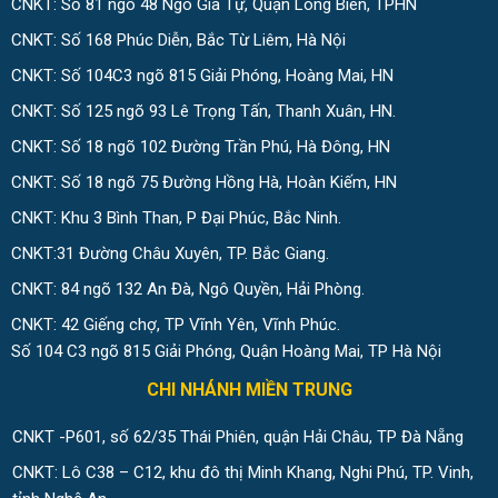
CNKT: Số 81 ngõ 48 Ngô Gia Tự, Quận Long Biên, TPHN
CNKT: Số 168 Phúc Diễn, Bắc Từ Liêm, Hà Nội
CNKT: Số 104C3 ngõ 815 Giải Phóng, Hoàng Mai, HN
CNKT: Số 125 ngõ 93 Lê Trọng Tấn, Thanh Xuân, HN.
CNKT: Số 18 ngõ 102 Đường Trần Phú, Hà Đông, HN
CNKT: Số 18 ngõ 75 Đường Hồng Hà, Hoàn Kiếm, HN
CNKT: Khu 3 Bình Than, P Đại Phúc, Bắc Ninh.
CNKT:31 Đường Châu Xuyên, TP. Bắc Giang.
CNKT: 84 ngõ 132 An Đà, Ngô Quyền, Hải Phòng.
CNKT: 42 Giếng chợ, TP Vĩnh Yên, Vĩnh Phúc.
Số 104 C3 ngõ 815 Giải Phóng, Quận Hoàng Mai, TP Hà Nội
CHI NHÁNH MIỀN TRUNG
CNKT -P601, số 62/35 Thái Phiên, quận Hải Châu, TP Đà Nẵng
CNKT: Lô C38 – C12, khu đô thị Minh Khang, Nghi Phú, TP. Vinh,