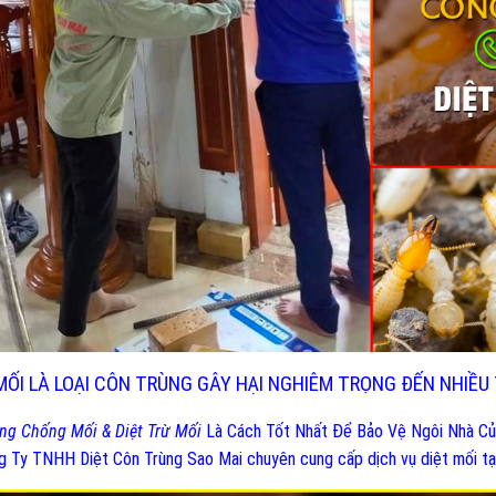
MỐI LÀ LOẠI CÔN TRÙNG GÂY HẠI NGHIÊM TRỌNG ĐẾN NHIỀU 
ng Chống Mối & Diệt Trừ Mối
Là Cách Tốt Nhất Để Bảo Vệ Ngôi Nhà Củ
g Ty TNHH Diệt Côn Trùng Sao Mai chuyên cung cấp dịch vụ diệt mối tại