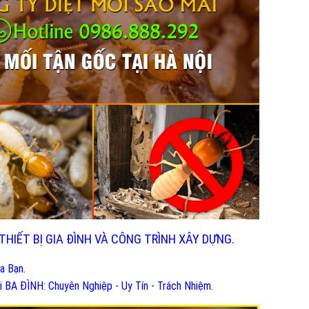
THIẾT BỊ GIA ĐÌNH VÀ CÔNG TRÌNH XÂY DỰNG.
a Bạn.
 BA ĐÌNH: Chuyên Nghiệp - Uy Tín - Trách Nhiệm.