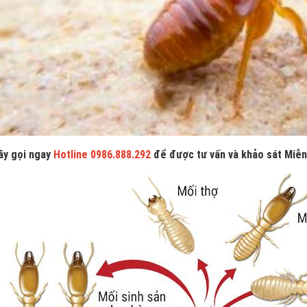
ãy gọi ngay
Hotline 0986.888.292
để được tư vấn và khảo sát Miễn