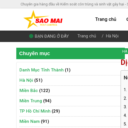
Chuyên gia hàng đầu về Kiểm soát côn trùng và sinh vật gây hại -
Trang chủ
Trang chủ
Hà Nội
BẠN ĐANG Ở ĐÂY
HÀ
Chuyên mục
Dị
Danh Mục Tỉnh Thành
(1)
N
Hà Nội
(51)
1.
Miền Bắc
(122)
2.
Miền Trung
(94)
3.
TP Hồ Chí Minh
(29)
4.
Miền Nam
(91)
5.