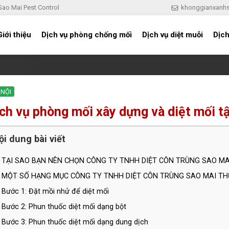
 Sao Mai Pest Control
khonggianxanh
Giới thiệu
Dịch vụ phòng chống mối
Dịch vụ diệt muỗi
Dịch
 NỘI
ch vụ phòng mối xây dựng và diệt mối tậ
ội dung bài viết
TẠI SAO BẠN NÊN CHỌN CÔNG TY TNHH DIỆT CÔN TRÙNG SAO MA
MỘT SỐ HẠNG MỤC CÔNG TY TNHH DIỆT CÔN TRÙNG SAO MAI TH
Bước 1: Đặt mồi nhử để diệt mối
Bước 2: Phun thuốc diệt mối dạng bột
Bước 3: Phun thuốc diệt mối dạng dung dịch