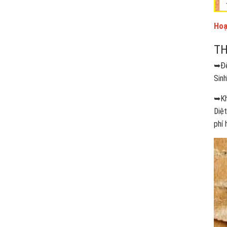
Hoạ
TH
➥Đế
Sinh
➥Khô
Diệ
phí 