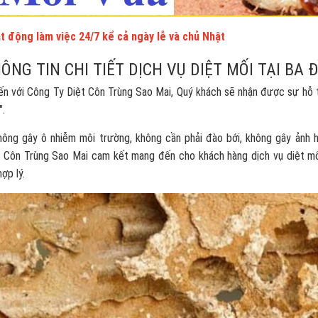
t động làm việc 24/7 kể cả ngày lễ và chủ Nhật
ÔNG TIN CHI TIẾT DỊCH VỤ DIỆT MỐI TẠI BA Đ
n với Công Ty Diệt Côn Trùng Sao Mai, Quý khách sẽ nhận được sự hỗ t
".
ng gây ô nhiễm môi trường, không cần phải đào bới, không gây ảnh hưởn
t Côn Trùng Sao Mai cam kết mang đến cho khách hàng dịch vụ diệt mối
hợp lý.