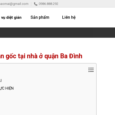
saomai@gmail.com
0986.888.292
Sản phẩm
Liên hệ
 vụ diệt gián
n gốc tại nhà ở quận Ba Đình
I
ỰC HIỆN