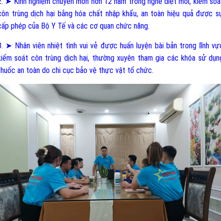
2. ➤ Kinh nghiệm chuyên môn hơn 12 năm trong nghề diệt mối, kiểm soá
côn trùng dịch hại bằng hóa chất nhập khẩu, an toàn hiệu quả được s
cấp phép của Bộ Y Tế và các cơ quan chức năng.
3. ➤ Nhân viên nhiệt tình vui vẻ được huấn luyện bài bản trong lĩnh vự
kiểm soát côn trùng dịch hại, thường xuyên tham gia các khóa sử dụn
thuốc an toàn do chi cục bảo vệ thực vật tổ chức.