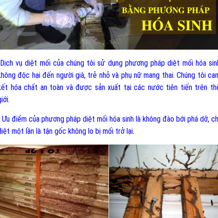
-Dịch vụ diệt mối của chúng tôi sử dụng phương pháp diệt mối hóa sin
không độc hại đến người già, trẻ nhỏ và phụ nữ mang thai. Chúng tôi ca
kết hóa chất an toàn và được sản xuất tại các nước tiên tiến trên th
iới.
- Ưu điểm của phương pháp diệt mối hóa sinh là không đào bới phá dỡ, ch
diệt một lần là tận gốc không lo bị mối trở lại.