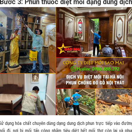
Bước 3: Phun thuốc diệt mối dạng dung dịc
Sử dụng hóa chất chuyên dùng dạng dung dịch phun trực tiếp vào đườn
mối đi, nơi bị mối tấn công nhằm tiêu diệt hết mối thợ còn lại và phu