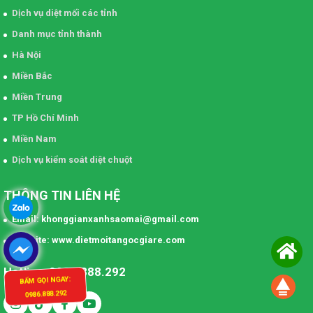
Dịch vụ diệt mối các tỉnh
Danh mục tỉnh thành
Hà Nội
Miền Bắc
Miền Trung
TP Hồ Chí Minh
Miền Nam
Dịch vụ kiểm soát diệt chuột
THÔNG TIN LIÊN HỆ
Email: khonggianxanhsaomai@gmail.com
Website: www.dietmoitangocgiare.com
Hotline: 0986.888.292
BẤM GỌI NGAY:
0986.888.292