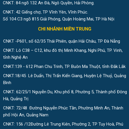
CNKT: 84 ngõ 132 An Đà, Ngô Quyền, Hải Phòng.
CNKT: 42 Giếng chợ, TP Vĩnh Yên, Vĩnh Phúc.
Số 104 C3 ngõ 815 Giải Phóng, Quận Hoàng Mai, TP Hà Nội
CHI NHÁNH MIỀN TRUNG
CNKT -P601, số 62/35 Thái Phiên, quận Hải Châu, TP Đà Nẵng
CNKT: Lô C38 – C12, khu đô thị Minh Khang, Nghi Phú, TP. Vinh,
tỉnh Nghệ An
CNKT:139 - 612 Phan Chu Trinh, TP. Buôn Ma Thuột, tỉnh Đắk Lắk
CNKT:18/45 Lê Duẩn, Thị Trấn Kiến Giang, Huyện Lệ Thuỷ, Quảng
Bình
CNKT: 62/25/1 Nguyễn Du, Khu phố 8, Phường 5, Thành phố Đông
Hà, Quảng Trị
CNKT: 72/48 Đường Nguyễn Phúc Tần, Phường Minh An, Thành
phố Hội An, Quảng Nam
CNKT: 156 /12Đường Lê Trung Kiên, Phường 2, TP Tuy Hoà, Phú