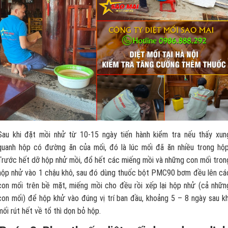
Sau khi đặt mồi nhử từ 10-15 ngày tiến hành kiểm tra nếu thấy xun
quanh hộp có đường ăn của mối, đó là lúc mối đã ăn nhiều trong hộp
Trước hết dỡ hộp nhử mồi, đổ hết các miếng mồi và những con mối tron
hộp nhử vào 1 chậu khô, sau đó dùng thuốc bột PMC90 bơm đều lên cá
con mối trên bề mặt, miếng mồi cho đều rồi xếp lại hộp nhử (cả nhữn
con mối) để hộp khử vào đúng vị trí ban đầu, khoảng 5 – 8 ngày sau kh
mối rút hết về tổ thì dọn bỏ hộp.