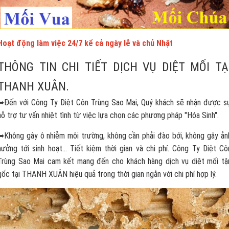
Hoạt động làm việc 24/7 kể cả ngày lễ và chủ Nhật
THÔNG TIN CHI TIẾT DỊCH VỤ DIỆT MỐI TẠ
THANH XUÂN.
➥Đến với Công Ty Diệt Côn Trùng Sao Mai, Quý khách sẽ nhận được s
hỗ trợ tư vấn nhiệt tình từ việc lựa chọn các phương pháp "Hóa Sinh".
➥Không gây ô nhiễm môi trường, không cần phải đào bới, không gây ản
hưởng tới sinh hoạt... Tiết kiệm thời gian và chi phí. Công Ty Diệt Cô
Trùng Sao Mai cam kết mang đến cho khách hàng dịch vụ diệt mối tậ
gốc tại THANH XUÂN hiệu quả trong thời gian ngắn với chi phí hợp lý.