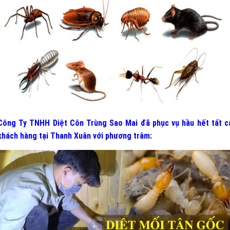
Công Ty TNHH Diệt Côn Trùng Sao Mai đã phục vụ hầu hết tất c
khách hàng tại Thanh Xuân
v
ới phương trâm: