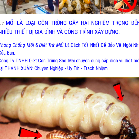
MỐI LÀ LOẠI CÔN TRÙNG GÂY HẠI NGHIÊM TRỌNG ĐẾ
👉
NHIỀU THIẾT BỊ GIA ĐÌNH VÀ CÔNG TRÌNH XÂY DỰNG.
Phòng Chống Mối & Diệt Trừ Mối
Là Cách Tốt Nhất Để Bảo Vệ Ngôi Nh
Của Bạn.
Công Ty TNHH Diệt Côn Trùng Sao Mai chuyên cung cấp dịch vụ diệt mố
tại THANH XUÂN: Chuyên Nghiệp - Uy Tín - Trách Nhiệm.