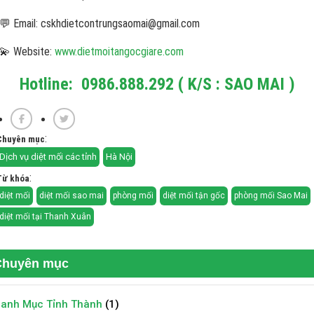
💬 Email: cskhdietcontrungsaomai@gmail.com
💫 Website:
www.dietmoitangocgiare.com
Hotline: 0986.888.292 ( K/S : SAO MAI )
:
Chuyên mục
Dịch vụ diệt mối các tỉnh
Hà Nội
:
Từ khóa
diệt mối
diệt mối sao mai
phòng mối
diệt mối tận gốc
phòng mối Sao Mai
diệt mối tại Thanh Xuân
Chuyên mục
anh Mục Tỉnh Thành
(1)