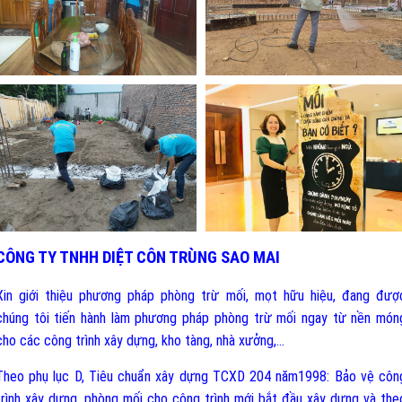
CÔNG TY TNHH DIỆT CÔN TRÙNG SAO MAI
Xin giới thiệu phương pháp phòng trừ mối, mọt hữu hiệu, đang đượ
chúng tôi tiến hành làm phương pháp phòng trừ mối ngay từ nền món
cho các công trình xây dựng, kho tàng, nhà xưởng,…
Theo phụ lục D, T
iêu chuẩn xây dựng TCXD 204 năm1998: Bảo vệ côn
trình xây dựng, phòng mối cho công trình mới bắt đầu xây dựng và the