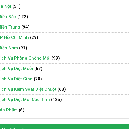
à Nội
(51)
iền Bắc
(122)
iền Trung
(94)
P Hồ Chí Minh
(29)
iền Nam
(91)
ịch Vụ Phòng Chống Mối
(99)
ịch Vụ Diệt Muỗi
(67)
ịch Vụ Diệt Gián
(70)
ịch Vụ Kiểm Soát Diệt Chuột
(63)
ịch Vụ Diệt Mối Các Tỉnh
(125)
ản Phẩm
(8)