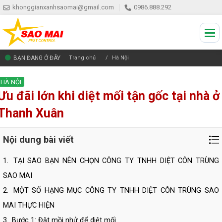
khonggianxanhsaomai@gmail.com
0986.888.292
BẠN ĐANG Ở ĐÂY
Trang chủ
Hà Nội
HÀ NỘI
Ưu đãi lớn khi diệt mối tận gốc tại nhà ở
Thanh Xuân
Nội dung bài viết
1.
TẠI SAO BẠN NÊN CHỌN CÔNG TY TNHH DIỆT CÔN TRÙNG
SAO MAI
2.
MỘT SỐ HẠNG MỤC CÔNG TY TNHH DIỆT CÔN TRÙNG SAO
MAI THỰC HIỆN
3.
Bước 1: Đặt mồi nhử để diệt mối