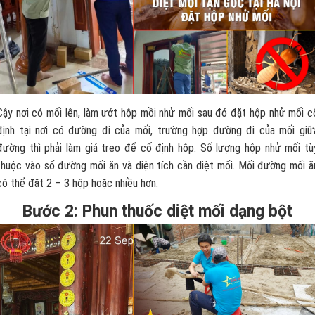
Cậy nơi có mối lên, làm ướt hộp mồi nhử mối sau đó đặt hộp nhử mối c
định tại nơi có đường đi của mối, trường hợp đường đi của mối giữ
đường thì phải làm giá treo để cố định hộp. Số lượng hộp nhử mối tù
thuộc vào số đường mối ăn và diện tích cần diệt mối. Mối đường mối ă
có thể đặt 2 – 3 hộp hoặc nhiều hơn.
Bước 2: Phun thuốc diệt mối dạng bột