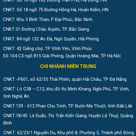
CNKT: Số 18 ngõ 102 Đường Trần Phú, Hà Đông, HN
CNKT: Số 18 ngõ 75 Đường Hồng Hà, Hoàn Kiếm, HN
CNKT: Khu 3 Bình Than, P Đại Phúc, Bắc Ninh.
CNKT:31 Đường Châu Xuyên, TP. Bắc Giang.
CNKT: 84 ngõ 132 An Đà, Ngô Quyền, Hải Phòng.
CNKT: 42 Giếng chợ, TP Vĩnh Yên, Vĩnh Phúc.
Số 104 C3 ngõ 815 Giải Phóng, Quận Hoàng Mai, TP Hà Nội
CHI NHÁNH MIỀN TRUNG
CNKT -P601, số 62/35 Thái Phiên, quận Hải Châu, TP Đà Nẵng
CNKT: Lô C38 – C12, khu đô thị Minh Khang, Nghi Phú, TP. Vinh,
tỉnh Nghệ An
CNKT:139 - 612 Phan Chu Trinh, TP. Buôn Ma Thuột, tỉnh Đắk Lắk
CNKT:18/45 Lê Duẩn, Thị Trấn Kiến Giang, Huyện Lệ Thuỷ, Quảng
Bình
CNKT: 62/25/1 Nguyễn Du, Khu phố 8, Phường 5, Thành phố Đông