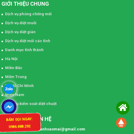
GIỚI THIỆU CHUNG
Dịch vụ phòng chống mối
Dịch vụ diệt muỗi
Dịch vụ diệt gián
Dịch vụ diệt mối các tỉnh
Danh mục tỉnh thành
Hà Nội
Miền Bắc
Miền Trung
TP Hồ Chí Minh
Miền Nam
Dịch vụ kiểm soát diệt chuột
THÔNG TIN LIÊN HỆ
BẤM GỌI NGAY:
0986.888.292
Email: khonggianxanhsaomai@gmail.com