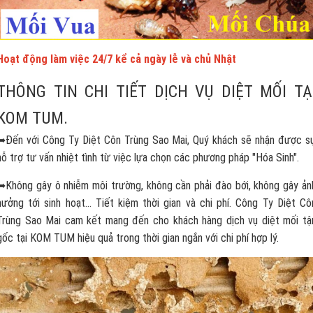
Hoạt động làm việc 24/7 kể cả ngày lễ và chủ Nhật
THÔNG TIN CHI TIẾT DỊCH VỤ DIỆT MỐI TẠ
KOM TUM.
➥Đến với Công Ty Diệt Côn Trùng Sao Mai, Quý khách sẽ nhận được s
hỗ trợ tư vấn nhiệt tình từ việc lựa chọn các phương pháp "Hóa Sinh".
➥Không gây ô nhiễm môi trường, không cần phải đào bới, không gây ản
hưởng tới sinh hoạt... Tiết kiệm thời gian và chi phí. Công Ty Diệt Cô
Trùng Sao Mai cam kết mang đến cho khách hàng dịch vụ diệt mối tậ
gốc tại KOM TUM hiệu quả trong thời gian ngắn với chi phí hợp lý.