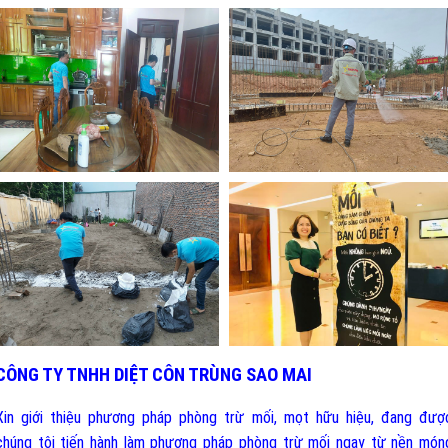
CÔNG TY TNHH DIỆT CÔN TRÙNG SAO MAI
Xin giới thiệu phương pháp phòng trừ mối, mọt hữu hiệu, đang đượ
chúng tôi tiến hành làm phương pháp phòng trừ mối ngay từ nền món