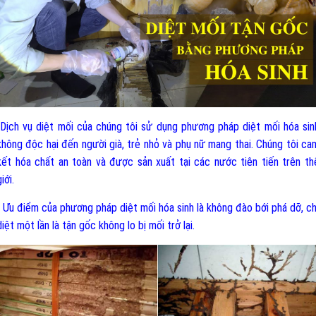
-Dịch vụ diệt mối của chúng tôi sử dụng phương pháp diệt mối hóa sin
không độc hại đến người già, trẻ nhỏ và phụ nữ mang thai. Chúng tôi ca
kết hóa chất an toàn và được sản xuất tại các nước tiên tiến trên th
iới.
- Ưu điểm của phương pháp diệt mối hóa sinh là không đào bới phá dỡ, ch
diệt một lần là tận gốc không lo bị mối trở lại.