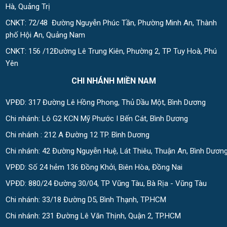
Hà, Quảng Trị
CNKT: 72/48 Đường Nguyễn Phúc Tần, Phường Minh An, Thành
phố Hội An, Quảng Nam
CNKT: 156 /12Đường Lê Trung Kiên, Phường 2, TP Tuy Hoà, Phú
Yên
CHI NHÁNH MIỀN NAM
VPĐD: 317 Đường Lê Hồng Phong, Thủ Dầu Một, Bình Dương
Chi nhánh: Lô G2 KCN Mỹ Phước I Bến Cát, Bình Dương
Chi nhánh : 212 A Đường 12 TP. Bình Dương
Chi nhánh: 42 Đường Nguyễn Huệ, Lát Thiêu, Thuận An, Bình Dươn
VPĐD: Số 24 hẻm 136 Đồng Khởi, Biên Hòa, Đồng Nai
VPĐD: 880/24 Đường 30/04, TP Vũng Tàu, Bà Rịa - Vũng Tàu
Chi nhánh: 33/18 Đường D5, Bình Thạnh, TP.HCM
Chi nhánh: 231 Đường Lê Văn Thịnh, Quận 2, TP.HCM