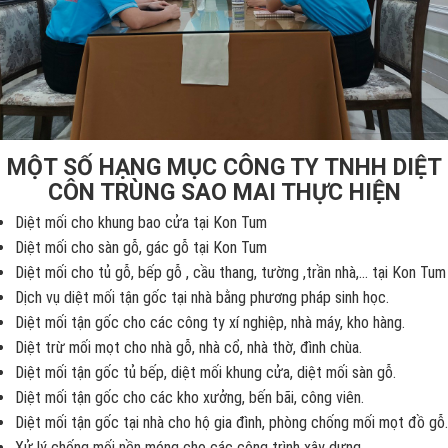
MỘT SỐ HẠNG MỤC CÔNG TY TNHH DIỆT
CÔN TRÙNG SAO MAI THỰC HIỆN
Diệt mối cho khung bao cửa tại Kon Tum
Diệt mối cho sàn gỗ, gác gỗ tại Kon Tum
Diệt mối cho tủ gỗ, bếp gỗ , cầu thang, tường ,trần nhà,... tại Kon Tum
Dịch vụ diệt mối tận gốc tại nhà bằng phương pháp sinh học.
Diệt mối tận gốc cho các công ty xí nghiệp, nhà máy, kho hàng.
Diệt trừ mối mọt cho nhà gỗ, nhà cổ, nhà thờ, đình chùa.
Diệt mối tận gốc tủ bếp, diệt mối khung cửa, diệt mối sàn gỗ.
Diệt mối tận gốc cho các kho xưởng, bến bãi, công viên.
Diệt mối tận gốc tại nhà cho hộ gia đình, phòng chống mối mọt đồ gỗ.
Xử lý chống mối nền móng cho các công trình xây dựng.