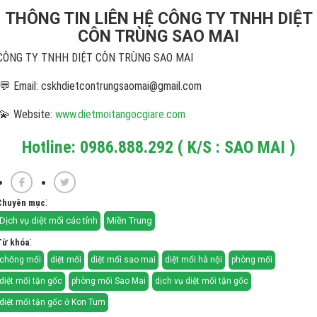
THÔNG TIN LIÊN HỆ CÔNG TY TNHH DIỆT
CÔN TRÙNG SAO MAI
CÔNG TY TNHH DIỆT CÔN TRÙNG SAO MAI
💬 Email: cskhdietcontrungsaomai@gmail.com
💫 Website:
www.dietmoitangocgiare.com
Hotline: 0986.888.292 ( K/S : SAO MAI )
:
Chuyên mục
Dịch vụ diệt mối các tỉnh
Miền Trung
:
Từ khóa
chống mối
diệt mối
diệt mối sao mai
diệt mối hà nội
phòng mối
diệt mối tận gốc
phòng mối Sao Mai
dịch vụ diệt mối tận gốc
diệt mối tận gốc ở Kon Tum