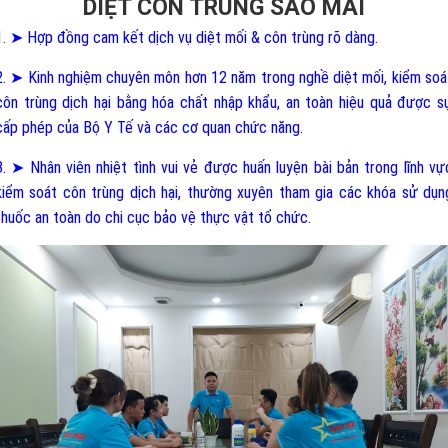
DIỆT CÔN TRÙNG SAO MAI
1. ➤ Hợp đồng cam kết dịch vụ diệt mối & côn trùng rõ dàng.
2. ➤ Kinh nghiệm chuyên môn hơn 12 năm trong nghề diệt mối, kiểm soá
côn trùng dịch hại bằng hóa chất nhập khẩu, an toàn hiệu quả được s
cấp phép của Bộ Y Tế và các cơ quan chức năng.
3. ➤ Nhân viên nhiệt tình vui vẻ được huấn luyện bài bản trong lĩnh vự
kiểm soát côn trùng dịch hại, thường xuyên tham gia các khóa sử dụn
thuốc an toàn do chi cục bảo vệ thực vật tổ chức.