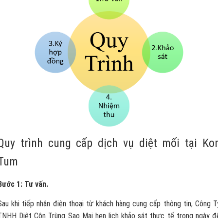
Quy trình cung cấp dịch vụ diệt mối tại Ko
Tum
Bước 1: Tư vấn.
Sau khi tiếp nhận điện thoại từ khách hàng cung cấp thông tin, Công T
TNHH Diệt Côn Trùng Sao Mai hẹn lịch khảo sát thực tế trong ngày đ