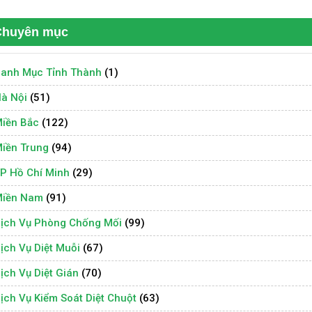
Chuyên mục
anh Mục Tỉnh Thành
(1)
à Nội
(51)
iền Bắc
(122)
iền Trung
(94)
P Hồ Chí Minh
(29)
iền Nam
(91)
ịch Vụ Phòng Chống Mối
(99)
ịch Vụ Diệt Muỗi
(67)
ịch Vụ Diệt Gián
(70)
ịch Vụ Kiểm Soát Diệt Chuột
(63)