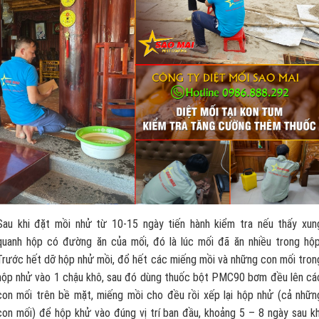
Sau khi đặt mồi nhử từ 10-15 ngày tiến hành kiểm tra nếu thấy xun
quanh hộp có đường ăn của mối, đó là lúc mối đã ăn nhiều trong hộp
Trước hết dỡ hộp nhử mồi, đổ hết các miếng mồi và những con mối tron
hộp nhử vào 1 chậu khô, sau đó dùng thuốc bột PMC90 bơm đều lên cá
con mối trên bề mặt, miếng mồi cho đều rồi xếp lại hộp nhử (cả nhữn
con mối) để hộp khử vào đúng vị trí ban đầu, khoảng 5 – 8 ngày sau kh