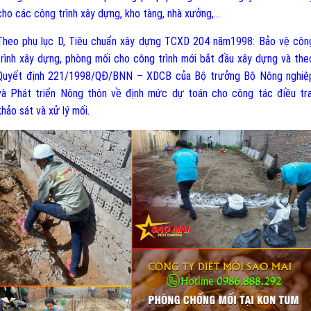
cho các công trình xây dựng, kho tàng, nhà xưởng,…
Theo phụ lục D, T
iêu chuẩn xây dựng TCXD 204 năm1998: Bảo vệ côn
trình xây dựng, phòng mối cho công trình mới bắt đầu xây dựng và the
Quyết định 221/1998/QĐ/BNN – XDCB của Bộ trưởng Bộ Nông nghiệ
và Phát triển Nông thôn về định mức dự toán cho công tác điều tra
khảo sát và xử lý mối.