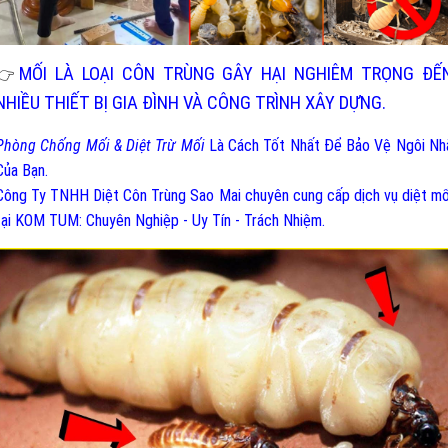
MỐI LÀ LOẠI CÔN TRÙNG GÂY HẠI NGHIÊM TRỌNG ĐẾ
👉
NHIỀU THIẾT BỊ GIA ĐÌNH VÀ CÔNG TRÌNH XÂY DỰNG.
Phòng Chống Mối & Diệt Trừ Mối
Là Cách Tốt Nhất Để Bảo Vệ Ngôi Nh
Của Bạn.
Công Ty TNHH Diệt Côn Trùng Sao Mai chuyên cung cấp dịch vụ diệt mố
tại KOM TUM: Chuyên Nghiệp - Uy Tín - Trách Nhiệm.