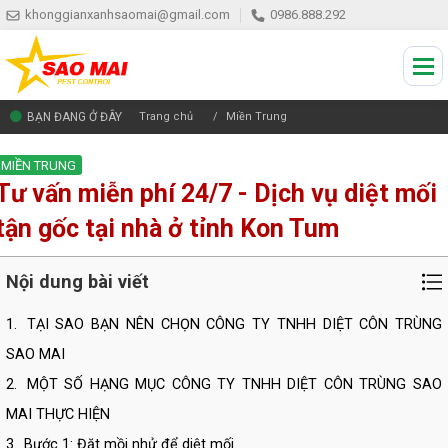
khonggianxanhsaomai@gmail.com
0986.888.292
BẠN ĐANG Ở ĐÂY
Trang chủ
Miền Trung
MIỀN TRUNG
Tư vấn miễn phí 24/7 - Dịch vụ diệt mối
tận gốc tại nhà ở tỉnh Kon Tum
Nội dung bài viết
1.
TẠI SAO BẠN NÊN CHỌN CÔNG TY TNHH DIỆT CÔN TRÙNG
SAO MAI
2.
MỘT SỐ HẠNG MỤC CÔNG TY TNHH DIỆT CÔN TRÙNG SAO
MAI THỰC HIỆN
3.
Bước 1: Đặt mồi nhử để diệt mối