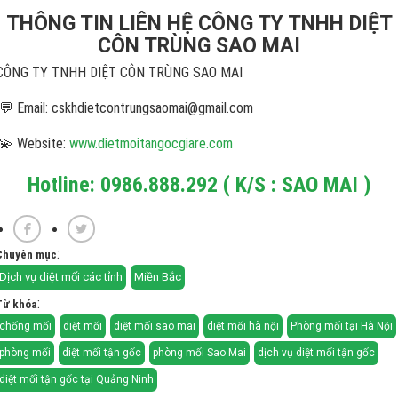
THÔNG TIN LIÊN HỆ CÔNG TY TNHH DIỆT
CÔN TRÙNG SAO MAI
CÔNG TY TNHH DIỆT CÔN TRÙNG SAO MAI
💬 Email: cskhdietcontrungsaomai@gmail.com
💫 Website:
www.dietmoitangocgiare.com
Hotline: 0986.888.292 ( K/S : SAO MAI )
:
Chuyên mục
Dịch vụ diệt mối các tỉnh
Miền Bắc
:
Từ khóa
chống mối
diệt mối
diệt mối sao mai
diệt mối hà nội
Phòng mối tại Hà Nội
phòng mối
diệt mối tận gốc
phòng mối Sao Mai
dịch vụ diệt mối tận gốc
diệt mối tận gốc tại Quảng Ninh