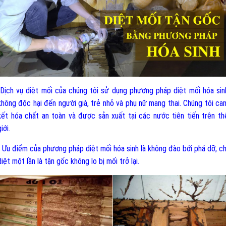
-Dịch vụ diệt mối của chúng tôi sử dụng phương pháp diệt mối hóa sin
không độc hại đến người già, trẻ nhỏ và phụ nữ mang thai. Chúng tôi ca
kết hóa chất an toàn và được sản xuất tại các nước tiên tiến trên th
iới.
- Ưu điểm của phương pháp diệt mối hóa sinh là không đào bới phá dỡ, ch
diệt một lần là tận gốc không lo bị mối trở lại.