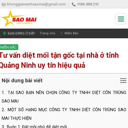
khonggianxanhsaomai@gmail.com
0986.888.292
BẠN ĐANG Ở ĐÂY
Trang chủ
Miền Bắc
MIỀN BẮC
Tư vấn diệt mối tận gốc tại nhà ở tỉnh
Quảng Ninh uy tín hiệu quả
Nội dung bài viết
1.
TẠI SAO BẠN NÊN CHỌN CÔNG TY TNHH DIỆT CÔN TRÙNG
SAO MAI
2.
MỘT SỐ HẠNG MỤC CÔNG TY TNHH DIỆT CÔN TRÙNG SAO
MAI THỰC HIỆN
3.
Bước 1: Đặt mồi nhử để diệt mối