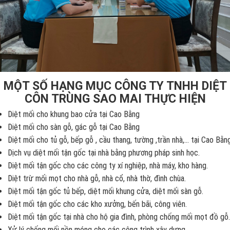
MỘT SỐ HẠNG MỤC CÔNG TY TNHH DIỆT
CÔN TRÙNG SAO MAI THỰC HIỆN
Diệt mối cho khung bao cửa tại Cao Bằng
Diệt mối cho sàn gỗ, gác gỗ tại Cao Bằng
Diệt mối cho tủ gỗ, bếp gỗ , cầu thang, tường ,trần nhà,... tại Cao Bằn
Dịch vụ diệt mối tận gốc tại nhà bằng phương pháp sinh học.
Diệt mối tận gốc cho các công ty xí nghiệp, nhà máy, kho hàng.
Diệt trừ mối mọt cho nhà gỗ, nhà cổ, nhà thờ, đình chùa.
Diệt mối tận gốc tủ bếp, diệt mối khung cửa, diệt mối sàn gỗ.
Diệt mối tận gốc cho các kho xưởng, bến bãi, công viên.
Diệt mối tận gốc tại nhà cho hộ gia đình, phòng chống mối mọt đồ gỗ.
Xử lý chống mối nền móng cho các công trình xây dựng.