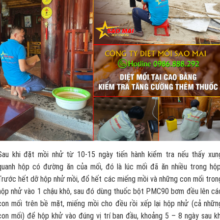
Sau khi đặt mồi nhử từ 10-15 ngày tiến hành kiểm tra nếu thấy xun
quanh hộp có đường ăn của mối, đó là lúc mối đã ăn nhiều trong hộp
Trước hết dỡ hộp nhử mồi, đổ hết các miếng mồi và những con mối tron
hộp nhử vào 1 chậu khô, sau đó dùng thuốc bột PMC90 bơm đều lên cá
con mối trên bề mặt, miếng mồi cho đều rồi xếp lại hộp nhử (cả nhữn
con mối) để hộp khử vào đúng vị trí ban đầu, khoảng 5 – 8 ngày sau kh