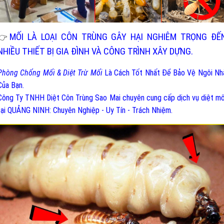
MỐI LÀ LOẠI CÔN TRÙNG GÂY HẠI NGHIÊM TRỌNG ĐẾ
👉
NHIỀU THIẾT BỊ GIA ĐÌNH VÀ CÔNG TRÌNH XÂY DỰNG.
Phòng Chống Mối & Diệt Trừ Mối
Là Cách Tốt Nhất Để Bảo Vệ Ngôi Nh
Của Bạn.
Công Ty TNHH Diệt Côn Trùng Sao Mai chuyên cung cấp dịch vụ diệt mố
tại QUẢNG NINH: Chuyên Nghiệp - Uy Tín - Trách Nhiệm.