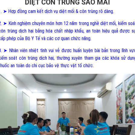
DIỆT CÔN TRÙNG SAO MAI
1. ➤ Hợp đồng cam kết dịch vụ diệt mối & côn trùng rõ dàng.
2. ➤ Kinh nghiệm chuyên môn hơn 12 năm trong nghề diệt mối, kiểm soá
côn trùng dịch hại bằng hóa chất nhập khẩu, an toàn hiệu quả được s
cấp phép của Bộ Y Tế và các cơ quan chức năng.
3. ➤ Nhân viên nhiệt tình vui vẻ được huấn luyện bài bản trong lĩnh vự
kiểm soát côn trùng dịch hại, thường xuyên tham gia các khóa sử dụn
thuốc an toàn do chi cục bảo vệ thực vật tổ chức.