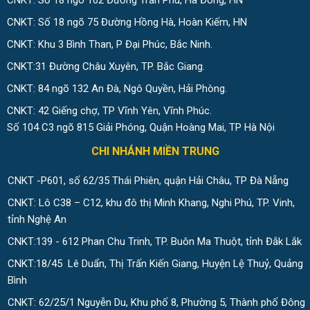
CNKT: Số 18 ngõ 102 Đường Trần Phú, Hà Đông, HN
CNKT: Số 18 ngõ 75 Đường Hồng Hà, Hoàn Kiếm, HN
CNKT: Khu 3 Bình Than, P Đại Phúc, Bắc Ninh.
CNKT:31 Đường Châu Xuyên, TP. Bắc Giang.
CNKT: 84 ngõ 132 An Đà, Ngô Quyền, Hải Phòng.
CNKT: 42 Giếng chợ, TP Vĩnh Yên, Vĩnh Phúc.
Số 104 C3 ngõ 815 Giải Phóng, Quận Hoàng Mai, TP Hà Nội
CHI NHÁNH MIỀN TRUNG
CNKT -P601, số 62/35 Thái Phiên, quận Hải Châu, TP Đà Nẵng
CNKT: Lô C38 – C12, khu đô thị Minh Khang, Nghi Phú, TP. Vinh,
tỉnh Nghệ An
CNKT:139 - 612 Phan Chu Trinh, TP. Buôn Ma Thuột, tỉnh Đắk Lắk
CNKT:18/45 Lê Duẩn, Thị Trấn Kiến Giang, Huyện Lệ Thuỷ, Quảng
Bình
CNKT: 62/25/1 Nguyễn Du, Khu phố 8, Phường 5, Thành phố Đông