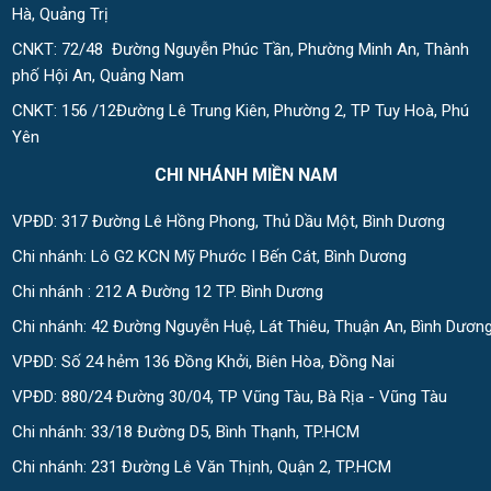
Hà, Quảng Trị
CNKT: 72/48 Đường Nguyễn Phúc Tần, Phường Minh An, Thành
phố Hội An, Quảng Nam
CNKT: 156 /12Đường Lê Trung Kiên, Phường 2, TP Tuy Hoà, Phú
Yên
CHI NHÁNH MIỀN NAM
VPĐD: 317 Đường Lê Hồng Phong, Thủ Dầu Một, Bình Dương
Chi nhánh: Lô G2 KCN Mỹ Phước I Bến Cát, Bình Dương
Chi nhánh : 212 A Đường 12 TP. Bình Dương
Chi nhánh: 42 Đường Nguyễn Huệ, Lát Thiêu, Thuận An, Bình Dươn
VPĐD: Số 24 hẻm 136 Đồng Khởi, Biên Hòa, Đồng Nai
VPĐD: 880/24 Đường 30/04, TP Vũng Tàu, Bà Rịa - Vũng Tàu
Chi nhánh: 33/18 Đường D5, Bình Thạnh, TP.HCM
Chi nhánh: 231 Đường Lê Văn Thịnh, Quận 2, TP.HCM