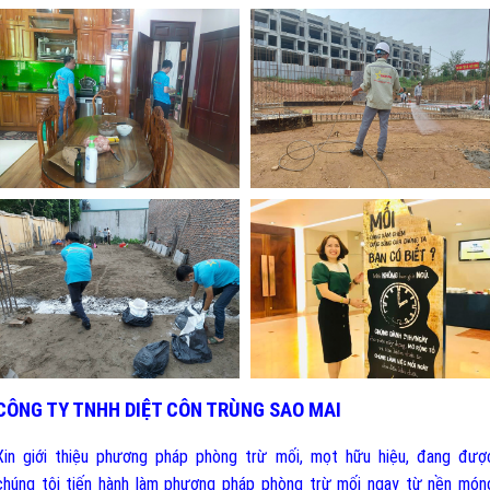
CÔNG TY TNHH DIỆT CÔN TRÙNG SAO MAI
Xin giới thiệu phương pháp phòng trừ mối, mọt hữu hiệu, đang đượ
chúng tôi tiến hành làm phương pháp phòng trừ mối ngay từ nền món