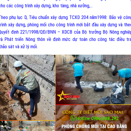
cho các công trình xây dựng, kho tàng, nhà xưởng,…
Theo phụ lục D, T
iêu chuẩn xây dựng TCXD 204 năm1998: Bảo vệ côn
trình xây dựng, phòng mối cho công trình mới bắt đầu xây dựng và the
Quyết định 221/1998/QĐ/BNN – XDCB của Bộ trưởng Bộ Nông nghiệ
và Phát triển Nông thôn về định mức dự toán cho công tác điều tra
khảo sát và xử lý mối.