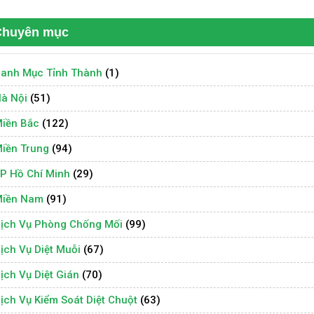
Chuyên mục
anh Mục Tỉnh Thành
(1)
à Nội
(51)
iền Bắc
(122)
iền Trung
(94)
P Hồ Chí Minh
(29)
iền Nam
(91)
ịch Vụ Phòng Chống Mối
(99)
ịch Vụ Diệt Muỗi
(67)
ịch Vụ Diệt Gián
(70)
ịch Vụ Kiểm Soát Diệt Chuột
(63)