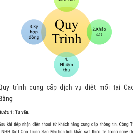
Quy trình cung cấp dịch vụ diệt mối tại Ca
Bằng
Bước 1: Tư vấn.
Sau khi tiếp nhận điện thoại từ khách hàng cung cấp thông tin, Công T
TNHH Diệt Côn Trùng Sao Mai hẹn lịch khảo sát thực tế trong ngày đ