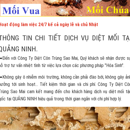
Hoạt động làm việc 24/7 kể cả ngày lễ và chủ Nhật
THÔNG TIN CHI TIẾT DỊCH VỤ DIỆT MỐI TẠ
QUẢNG NINH.
➥Đến với Công Ty Diệt Côn Trùng Sao Mai, Quý khách sẽ nhận được s
hỗ trợ tư vấn nhiệt tình từ việc lựa chọn các phương pháp "Hóa Sinh".
➥Không gây ô nhiễm môi trường, không cần phải đào bới, không gây ản
hưởng tới sinh hoạt... Tiết kiệm thời gian và chi phí. Công Ty Diệt Cô
Trùng Sao Mai cam kết mang đến cho khách hàng dịch vụ diệt mối tậ
gốc tại QUẢNG NINH hiệu quả trong thời gian ngắn với chi phí hợp lý.