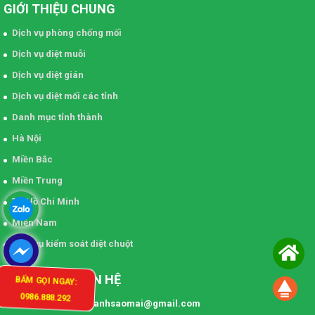
GIỚI THIỆU CHUNG
Dịch vụ phòng chống mối
Dịch vụ diệt muỗi
Dịch vụ diệt gián
Dịch vụ diệt mối các tỉnh
Danh mục tỉnh thành
Hà Nội
Miền Bắc
Miền Trung
TP Hồ Chí Minh
Miền Nam
Dịch vụ kiểm soát diệt chuột
THÔNG TIN LIÊN HỆ
BẤM GỌI NGAY:
0986.888.292
Email: khonggianxanhsaomai@gmail.com