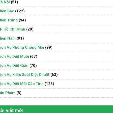
à Nội
(51)
iền Bắc
(122)
iền Trung
(94)
P Hồ Chí Minh
(29)
iền Nam
(91)
ịch Vụ Phòng Chống Mối
(99)
ịch Vụ Diệt Muỗi
(67)
ịch Vụ Diệt Gián
(70)
ịch Vụ Kiểm Soát Diệt Chuột
(63)
ịch Vụ Diệt Mối Các Tỉnh
(125)
ản Phẩm
(8)
ài viết mới