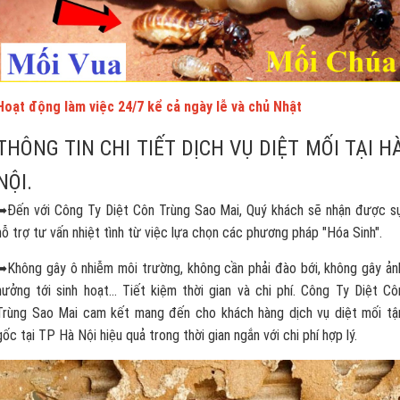
Hoạt động làm việc 24/7 kể cả ngày lễ và chủ Nhật
THÔNG TIN CHI TIẾT DỊCH VỤ DIỆT MỐI TẠI H
NỘI.
➥Đến với Công Ty Diệt Côn Trùng Sao Mai, Quý khách sẽ nhận được s
hỗ trợ tư vấn nhiệt tình từ việc lựa chọn các phương pháp "Hóa Sinh".
➥Không gây ô nhiễm môi trường, không cần phải đào bới, không gây ản
hưởng tới sinh hoạt... Tiết kiệm thời gian và chi phí. Công Ty Diệt Cô
Trùng Sao Mai cam kết mang đến cho khách hàng dịch vụ diệt mối tậ
gốc tại TP Hà Nội hiệu quả trong thời gian ngắn với chi phí hợp lý.