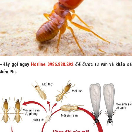
➥
Hãy gọi ngay
Hotline 0986.888.292
để được tư vấn và khảo sá
Miễn Phí.