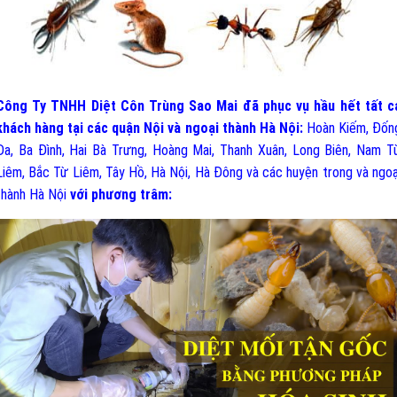
Công Ty TNHH Diệt Côn Trùng Sao Mai đã phục vụ hầu hết tất c
khách hàng tại các quận Nội và ngoại thành Hà Nội:
Hoàn Kiếm, Đốn
Đa, Ba Đình, Hai Bà Trưng, Hoàng Mai, Thanh Xuân, Long Biên, Nam T
Liêm, Bắc Từ Liêm, Tây Hồ, Hà Nội, Hà Đông và các huyện trong và ngoạ
thành Hà Nội
v
ới phương trâm: