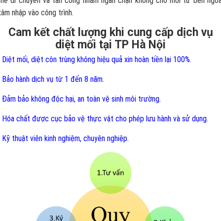
thể di chuyển và tấn công nhằm ngăn chặn không cho mối từ bên ngoà
xâm nhập vào công trình.
Cam kết chất lượng khi cung cấp dịch vụ
diệt mối tại TP Hà Nội
- Diệt mối, diệt côn trùng không hiệu quả xin hoàn tiền lại 100%.
- Bảo hành dịch vụ từ 1 đến 8 năm.
- Đảm bảo không độc hại, an toàn vệ sinh môi trường.
- Hóa chất được cục bảo vệ thực vật cho phép lưu hành và sử dụng.
- Kỹ thuật viên kinh nghiệm, chuyên nghiệp.