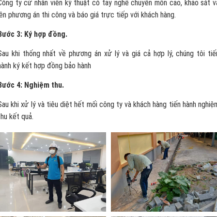
Công ty cử nhân viên kỹ thuật có tay nghề chuyên môn cao, khảo sát v
lên phương án thi công và báo giá trực tiếp với khách hàng.
Bước 3: Ký hợp đồng.
Sau khi thống nhất về phương án xử lý và giá cả hợp lý, chúng tôi tiế
hành ký kết hợp đồng bảo hành
Bước 4: Nghiệm thu.
Sau khi xử lý và tiêu diệt hết mối công ty và khách hàng tiến hành nghiệ
thu kết quả.