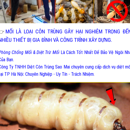
MỐI LÀ LOẠI CÔN TRÙNG GÂY HẠI NGHIÊM TRỌNG ĐẾ
👉
NHIỀU THIẾT BỊ GIA ĐÌNH VÀ CÔNG TRÌNH XÂY DỰNG.
Phòng Chống Mối & Diệt Trừ Mối
Là Cách Tốt Nhất Để Bảo Vệ Ngôi Nh
Của Bạn.
Công Ty TNHH Diệt Côn Trùng Sao Mai chuyên cung cấp dịch vụ diệt mố
tại TP Hà Nội: Chuyên Nghiệp - Uy Tín - Trách Nhiệm.