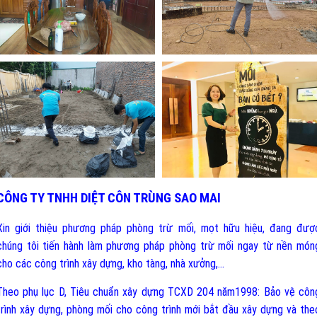
CÔNG TY TNHH DIỆT CÔN TRÙNG SAO MAI
Xin giới thiệu phương pháp phòng trừ mối, mọt hữu hiệu, đang đượ
chúng tôi tiến hành làm phương pháp phòng trừ mối ngay từ nền món
cho các công trình xây dựng, kho tàng, nhà xưởng,…
Theo phụ lục D, T
iêu chuẩn xây dựng TCXD 204 năm1998: Bảo vệ côn
trình xây dựng, phòng mối cho công trình mới bắt đầu xây dựng và the