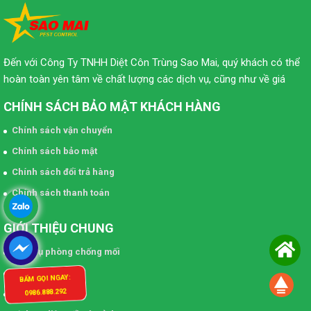
Đến với Công Ty TNHH Diệt Côn Trùng Sao Mai, quý khách có thể
hoàn toàn yên tâm về chất lượng các dịch vụ, cũng như về giá
CHÍNH SÁCH BẢO MẬT KHÁCH HÀNG
Chính sách vận chuyển
Chính sách bảo mật
Chính sách đổi trả hàng
Chính sách thanh toán
GIỚI THIỆU CHUNG
Dịch vụ phòng chống mối
Dịch vụ diệt muỗi
BẤM GỌI NGAY:
Dịch vụ diệt gián
0986.888.292