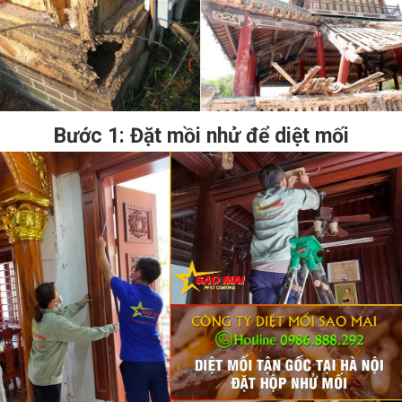
Bước 1: Đặt mồi nhử để diệt mối