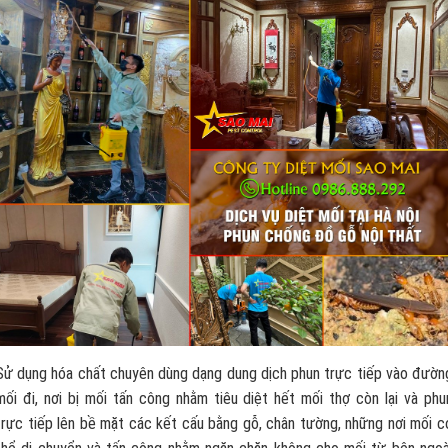
Sử dụng hóa chất chuyên dùng dạng dung dịch phun trực tiếp vào đườn
mối đi, nơi bị mối tấn công nhằm tiêu diệt hết mối thợ còn lại và phu
trực tiếp lên bề mặt các kết cấu bằng gỗ, chân tường, những nơi mối c