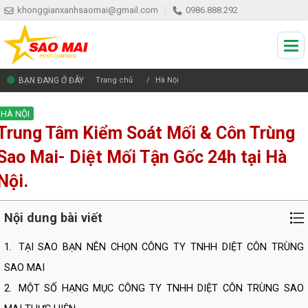
khonggianxanhsaomai@gmail.com
0986.888.292
BẠN ĐANG Ở ĐÂY
Trang chủ
Hà Nội
HÀ NỘI
Trung Tâm Kiểm Soát Mối & Côn Trùng
Sao Mai- Diệt Mối Tận Gốc 24h tại Hà
Nội.
Nội dung bài viết
1.
TẠI SAO BẠN NÊN CHỌN CÔNG TY TNHH DIỆT CÔN TRÙNG
SAO MAI
2.
MỘT SỐ HẠNG MỤC CÔNG TY TNHH DIỆT CÔN TRÙNG SAO