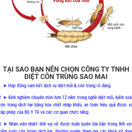
TẠI SAO BẠN NÊN CHỌN CÔNG TY TNHH
DIỆT CÔN TRÙNG SAO MAI
1. ➤ Hợp đồng cam kết dịch vụ diệt mối & côn trùng rõ dàng.
2. ➤ Kinh nghiệm chuyên môn hơn 12 năm trong nghề diệt mối, kiểm soá
côn trùng dịch hại bằng hóa chất nhập khẩu, an toàn hiệu quả được s
cấp phép của Bộ Y Tế và các cơ quan chức năng.
3. ➤ Nhân viên nhiệt tình vui vẻ được huấn luyện bài bản trong lĩnh vự
kiểm soát côn trùng dịch hại, thường xuyên tham gia các khóa sử dụn