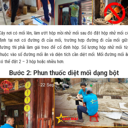
Cậy nơi có mối lên, làm ướt hộp mồi nhử mối sau đó đặt hộp nhử mối c
định tại nơi có đường đi của mối, trường hợp đường đi của mối giữ
đường thì phải làm giá treo để cố định hộp. Số lượng hộp nhử mối tù
thuộc vào số đường mối ăn và diện tích cần diệt mối. Mối đường mối ă
có thể đặt 2 – 3 hộp hoặc nhiều hơn.
Bước 2: Phun thuốc diệt mối dạng bột