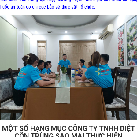
thuốc an toàn do chi cục bảo vệ thực vật tổ chức.
MỘT SỐ HẠNG MỤC CÔNG TY TNHH DIỆT
CÔN TRÙNG SAO MAI THỰC HIỆN