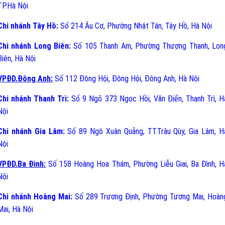
TP.Hà Nội
Chi nhánh Tây Hồ:
Số 214 Âu Cơ, Phường Nhật Tân, Tây Hồ, Hà Nội
Chi nhánh Long Biên:
Số 105 Thanh Am, Phường Thượng Thanh, Lon
Biên, Hà Nội
VPĐD.Đông Anh:
Số 112 Đông Hội, Đông Hội, Đông Anh, Hà Nội
Chi nhánh Thanh Trì:
Số 9 Ngõ 373 Ngọc Hồi, Văn Điển, Thanh Trì, H
Nội
Chi nhánh Gia Lâm:
Số 89 Ngô Xuân Quảng, TT.Trâu Qùy, Gia Lâm, H
Nội
VPĐD.Ba Đình:
Số 158 Hoàng Hoa Thám, Phường Liễu Giai, Ba Đình, H
Nội
Chi nhánh Hoàng Mai:
Số 289 Trương Định, Phường Tương Mai, Hoàn
Mai, Hà Nội