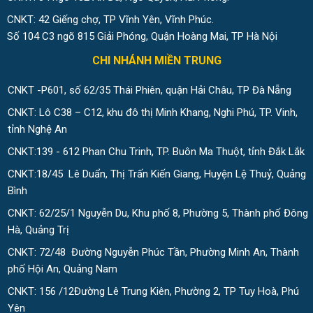
CNKT: 42 Giếng chợ, TP Vĩnh Yên, Vĩnh Phúc.
Số 104 C3 ngõ 815 Giải Phóng, Quận Hoàng Mai, TP Hà Nội
CHI NHÁNH MIỀN TRUNG
CNKT -P601, số 62/35 Thái Phiên, quận Hải Châu, TP Đà Nẵng
CNKT: Lô C38 – C12, khu đô thị Minh Khang, Nghi Phú, TP. Vinh,
tỉnh Nghệ An
CNKT:139 - 612 Phan Chu Trinh, TP. Buôn Ma Thuột, tỉnh Đắk Lắk
CNKT:18/45 Lê Duẩn, Thị Trấn Kiến Giang, Huyện Lệ Thuỷ, Quảng
Bình
CNKT: 62/25/1 Nguyễn Du, Khu phố 8, Phường 5, Thành phố Đông
Hà, Quảng Trị
CNKT: 72/48 Đường Nguyễn Phúc Tần, Phường Minh An, Thành
phố Hội An, Quảng Nam
CNKT: 156 /12Đường Lê Trung Kiên, Phường 2, TP Tuy Hoà, Phú
Yên