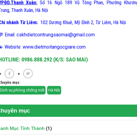
VPĐD.Thanh Xuân:
Số 16 Ngõ 189 Vũ Tông Phan, Phường Khươn
Trung, Thanh Xuân, Hà Nội
Chi nhánh Từ Liêm:
102 Dương Khuê, Mỹ Đình 2, Từ Liêm, Hà Nội
💬 Email:
cskhdietcontrungsaomai@gmail.com
💫 Website:
www.dietmoitangocgiare.com
HOTLINE: 0986.888.292 (K/S: SAO MAI)
:
Chuyên mục
Dịch vụ phòng chống mối
Hà Nội
Chuyên mục
anh Mục Tỉnh Thành
(1)