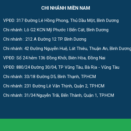
CHI NHÁNH MIỀN NAM
VPĐD: 317 Đường Lê Hồng Phong, Thủ Dầu Một, Bình Dương
Chi nhánh: Lô G2 KCN Mỹ Phước I Bến Cát, Bình Dương
Chi nhánh : 212 A Đường 12 TP. Bình Dương
Chi nhánh: 42 Đường Nguyễn Huệ, Lát Thiêu, Thuận An, Bình Dươn
VPĐD: Số 24 hẻm 136 Đồng Khởi, Biên Hòa, Đồng Nai
VPĐD: 880/24 Đường 30/04, TP Vũng Tàu, Bà Rịa - Vũng Tàu
Chi nhánh: 33/18 Đường D5, Bình Thạnh, TP.HCM
Chi nhánh: 231 Đường Lê Văn Thịnh, Quận 2, TP.HCM
Chi nhánh: 31/34 Nguyễn Trãi, Bến Thành, Quận 1, TP.HCM