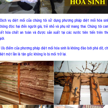
-Dịch vụ diệt mối của chúng tôi sử dụng phương pháp diệt mối hóa sin
không độc hại đến người già, trẻ nhỏ và phụ nữ mang thai. Chúng tôi ca
kết hóa chất an toàn và được sản xuất tại các nước tiên tiến trên th
iới.
- Ưu điểm của phương pháp diệt mối hóa sinh là không đào bới phá dỡ, ch
diệt một lần là tận gốc không lo bị mối trở lại.