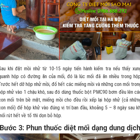
Sau khi đặt mồi nhử từ 10-15 ngày tiến hành kiểm tra nếu thấy xun
quanh hộp có đường ăn của mối, đó là lúc mối đã ăn nhiều trong hộp
Trước hết dỡ hộp nhử mồi, đổ hết các miếng mồi và những con mối tron
hộp nhử vào 1 chậu khô, sau đó dùng thuốc bột PMC90 bơm đều lên cá
con mối trên bề mặt, miếng mồi cho đều rồi xếp lại hộp nhử (cả nhữn
con mối) để hộp khử vào đúng vị trí ban đầu, khoảng 5 – 8 ngày sau kh
mối rút hết về tổ thì dọn bỏ hộp.
Bước 3: Phun thuốc diệt mối dạng dung dịc