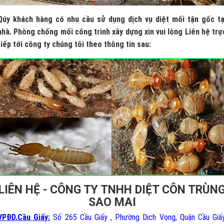
Qúy khách hàng có nhu cầu sử dụng dịch vụ diệt mối tận gốc tạ
nhà. Phòng chống mối công trình xây dựng xin vui lòng Liên hệ trự
tiếp tới công ty chúng tôi theo thông tin sau:
LIÊN HỆ - CÔNG TY TNHH DIỆT CÔN TRÙN
SAO MAI
VPĐD.Cầu Giấy:
Số 265 Cầu Giấy , Phường Dịch Vọng, Quận Cầu Giấy