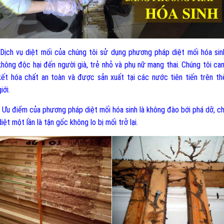
-Dịch vụ diệt mối của chúng tôi sử dụng phương pháp diệt mối hóa sin
không độc hại đến người già, trẻ nhỏ và phụ nữ mang thai. Chúng tôi ca
kết hóa chất an toàn và được sản xuất tại các nước tiên tiến trên th
iới.
- Ưu điểm của phương pháp diệt mối hóa sinh là không đào bới phá dỡ, ch
diệt một lần là tận gốc không lo bị mối trở lại.