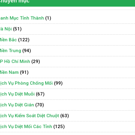
Chuyên mục
anh Mục Tỉnh Thành
(1)
à Nội
(51)
iền Bắc
(122)
iền Trung
(94)
P Hồ Chí Minh
(29)
iền Nam
(91)
ịch Vụ Phòng Chống Mối
(99)
ịch Vụ Diệt Muỗi
(67)
ịch Vụ Diệt Gián
(70)
ịch Vụ Kiểm Soát Diệt Chuột
(63)
ịch Vụ Diệt Mối Các Tỉnh
(125)