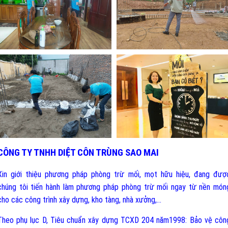
CÔNG TY TNHH DIỆT CÔN TRÙNG SAO MAI
Xin giới thiệu phương pháp phòng trừ mối, mọt hữu hiệu, đang đượ
chúng tôi tiến hành làm phương pháp phòng trừ mối ngay từ nền món
cho các công trình xây dựng, kho tàng, nhà xưởng,…
Theo phụ lục D, T
iêu chuẩn xây dựng TCXD 204 năm1998: Bảo vệ côn