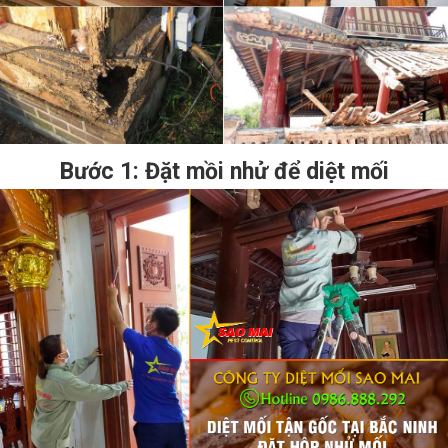
Bước 1: Đặt mồi nhử để diệt mối