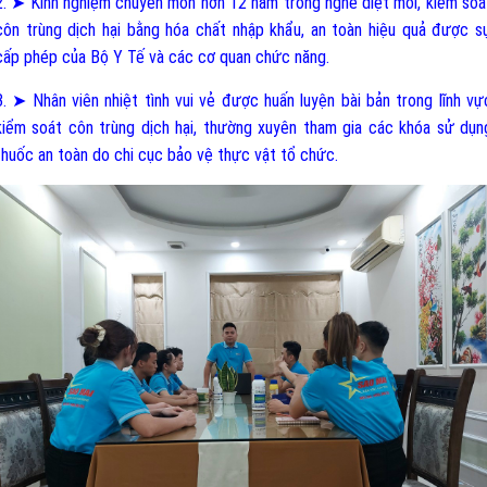
2. ➤ Kinh nghiệm chuyên môn hơn 12 năm trong nghề diệt mối, kiểm soá
côn trùng dịch hại bằng hóa chất nhập khẩu, an toàn hiệu quả được s
cấp phép của Bộ Y Tế và các cơ quan chức năng.
3. ➤ Nhân viên nhiệt tình vui vẻ được huấn luyện bài bản trong lĩnh vự
kiểm soát côn trùng dịch hại, thường xuyên tham gia các khóa sử dụn
thuốc an toàn do chi cục bảo vệ thực vật tổ chức.