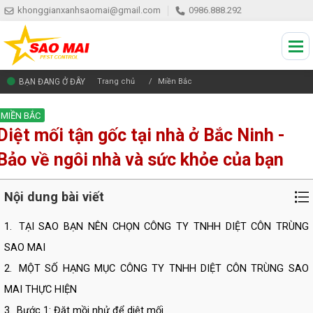
khonggianxanhsaomai@gmail.com
0986.888.292
BẠN ĐANG Ở ĐÂY
Trang chủ
Miền Bắc
MIỀN BẮC
Diệt mối tận gốc tại nhà ở Bắc Ninh -
Bảo về ngôi nhà và sức khỏe của bạn
Nội dung bài viết
1.
TẠI SAO BẠN NÊN CHỌN CÔNG TY TNHH DIỆT CÔN TRÙNG
SAO MAI
2.
MỘT SỐ HẠNG MỤC CÔNG TY TNHH DIỆT CÔN TRÙNG SAO
MAI THỰC HIỆN
3.
Bước 1: Đặt mồi nhử để diệt mối