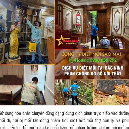
Sử dụng hóa chất chuyên dùng dạng dung dịch phun trực tiếp vào đườn
mối đi, nơi bị mối tấn công nhằm tiêu diệt hết mối thợ còn lại và phu
trực tiếp lên bề mặt các kết cấu bằng gỗ, chân tường, những nơi mối c