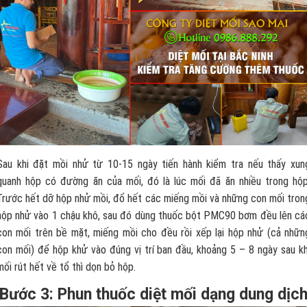
Sau khi đặt mồi nhử từ 10-15 ngày tiến hành kiểm tra nếu thấy xun
quanh hộp có đường ăn của mối, đó là lúc mối đã ăn nhiều trong hộp
Trước hết dỡ hộp nhử mồi, đổ hết các miếng mồi và những con mối tron
hộp nhử vào 1 chậu khô, sau đó dùng thuốc bột PMC90 bơm đều lên cá
con mối trên bề mặt, miếng mồi cho đều rồi xếp lại hộp nhử (cả nhữn
con mối) để hộp khử vào đúng vị trí ban đầu, khoảng 5 – 8 ngày sau kh
mối rút hết về tổ thì dọn bỏ hộp.
Bước 3: Phun thuốc diệt mối dạng dung dịc