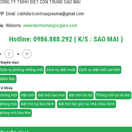
CÔNG TY TNHH DIỆT CÔN TRÙNG SAO MAI
💬 Email: cskhdietcontrungsaomai@gmail.com
💫 Website:
www.dietmoitangocgiare.com
Hotline: 0986.888.292 ( K/S : SAO MAI )
:
Chuyên mục
Dịch vụ phòng chống mối
Dịch vụ diệt muỗi
Dịch vụ diệt mối các tỉnh
Miền Bắc
:
Từ khóa
chống mối
diệt mối
diệt mối sao mai
diệt mối hà nội
Phòng mối tại Hà Nội
phòng mối
diệt mối tại Bắc Ninh
diệt mối tận gốc tại nhà ở Bắc Ninh
phòng mối Sao Mai