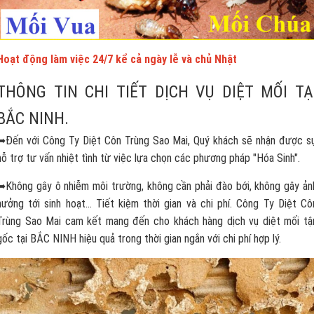
Hoạt động làm việc 24/7 kể cả ngày lễ và chủ Nhật
THÔNG TIN CHI TIẾT DỊCH VỤ DIỆT MỐI TẠ
BẮC NINH.
➥Đến với Công Ty Diệt Côn Trùng Sao Mai, Quý khách sẽ nhận được s
hỗ trợ tư vấn nhiệt tình từ việc lựa chọn các phương pháp "Hóa Sinh".
➥Không gây ô nhiễm môi trường, không cần phải đào bới, không gây ản
hưởng tới sinh hoạt... Tiết kiệm thời gian và chi phí. Công Ty Diệt Cô
Trùng Sao Mai cam kết mang đến cho khách hàng dịch vụ diệt mối tậ
gốc tại BẮC NINH hiệu quả trong thời gian ngắn với chi phí hợp lý.