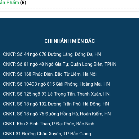
ản Phẩm
(8)
CHI NHÁNH MIỀN BẮC
CNKT: Số 44 ngõ 678 Đường Láng, Đống Đa, HN
CNKT: Số 81 ngõ 48 Ngô Gia Tự, Quận Long Biên, TPHN
CNKT: Số 168 Phúc Diễn, Bắc Từ Liêm, Hà Nội
CNKT: Số 104C3 ngõ 815 Giải Phóng, Hoàng Mai, HN
CNKT: Số 125 ngõ 93 Lê Trọng Tấn, Thanh Xuân, HN.
CNKT: Số 18 ngõ 102 Đường Trần Phú, Hà Đông, HN
CNKT: Số 18 ngõ 75 Đường Hồng Hà, Hoàn Kiếm, HN
CNKT: Khu 3 Bình Than, P Đại Phúc, Bắc Ninh.
CNKT:31 Đường Châu Xuyên, TP. Bắc Giang.