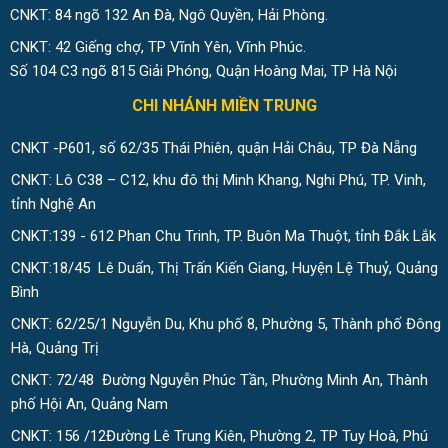
CNKT: 84 ngõ 132 An Đà, Ngô Quyền, Hải Phòng.
CNKT: 42 Giếng chợ, TP Vĩnh Yên, Vĩnh Phúc.
Số 104 C3 ngõ 815 Giải Phóng, Quận Hoàng Mai, TP Hà Nội
CHI NHÁNH MIỀN TRUNG
CNKT -P601, số 62/35 Thái Phiên, quận Hải Châu, TP Đà Nẵng
CNKT: Lô C38 – C12, khu đô thị Minh Khang, Nghi Phú, TP. Vinh,
tỉnh Nghệ An
CNKT:139 - 612 Phan Chu Trinh, TP. Buôn Ma Thuột, tỉnh Đắk Lắk
CNKT:18/45 Lê Duẩn, Thị Trấn Kiến Giang, Huyện Lệ Thuỷ, Quảng
Bình
CNKT: 62/25/1 Nguyễn Du, Khu phố 8, Phường 5, Thành phố Đông
Hà, Quảng Trị
CNKT: 72/48 Đường Nguyễn Phúc Tần, Phường Minh An, Thành
phố Hội An, Quảng Nam
CNKT: 156 /12Đường Lê Trung Kiên, Phường 2, TP Tuy Hoà, Phú