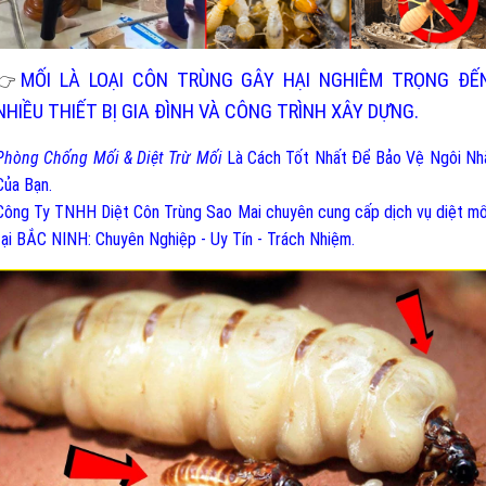
MỐI LÀ LOẠI CÔN TRÙNG GÂY HẠI NGHIÊM TRỌNG ĐẾ
👉
NHIỀU THIẾT BỊ GIA ĐÌNH VÀ CÔNG TRÌNH XÂY DỰNG.
Phòng Chống Mối & Diệt Trừ Mối
Là Cách Tốt Nhất Để Bảo Vệ Ngôi Nh
Của Bạn.
Công Ty TNHH Diệt Côn Trùng Sao Mai chuyên cung cấp dịch vụ diệt mố
tại BẮC NINH: Chuyên Nghiệp - Uy Tín - Trách Nhiệm.