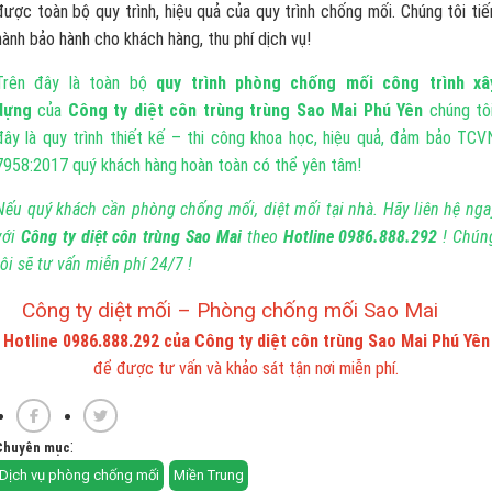
được toàn bộ quy trình, hiệu quả của quy trình chống mối. Chúng tôi tiế
hành bảo hành cho khách hàng, thu phí dịch vụ!
Trên đây là toàn bộ
quy trình phòng chống mối công trình xâ
dựng
của
Công ty diệt côn trùng trùng Sao Mai Phú Yên
chúng tôi
đây là quy trình thiết kế – thi công khoa học, hiệu quả, đảm bảo TCV
7958:2017 quý khách hàng hoàn toàn có thể yên tâm!
Nếu quý khách cần phòng chống mối, diệt mối tại nhà. Hãy liên hệ nga
với
Công ty diệt côn trùng Sao Mai
theo
Hotline 0986.888.292
! Chún
tôi sẽ tư vấn miễn phí 24/7 !
Công ty diệt mối – Phòng chống mối Sao Mai
Hotline 0986.888.292 của
Công ty diệt côn trùng Sao Mai Phú Yên
để được tư vấn và khảo sát tận nơi miễn phí.
:
Chuyên mục
Dịch vụ phòng chống mối
Miền Trung