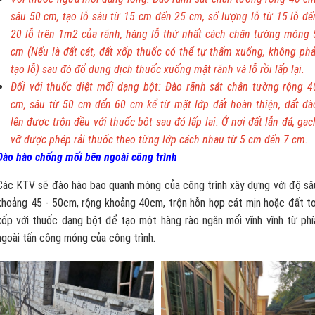
sâu 50 cm, tạo lỗ sâu từ 15 cm đến 25 cm, số lượng lỗ từ 15 lỗ đế
20 lỗ trên 1m2 của rãnh, hàng lỗ thứ nhất cách chân tường móng 
cm (Nếu là đất cát, đất xốp thuốc có thể tự thấm xuống, không phả
tạo lỗ) sau đó đổ dung dịch thuốc xuống mặt rãnh và lỗ rồi lấp lại.
Đối với thuốc diệt mối dạng bột: Đào rãnh sát chân tường rộng 4
cm, sâu từ 50 cm đến 60 cm kể từ mặt lớp đất hoàn thiện, đất đà
lên được trộn đều với thuốc bột sau đó lấp lại. Ở nơi đất lẫn đá, gạc
vỡ được phép rải thuốc theo từng lớp cách nhau từ 5 cm đến 7 cm.
Đào hào chống mối bên ngoài công trình
Các KTV sẽ đào hào bao quanh móng của công trình xây dựng với độ sâ
khoảng 45 - 50cm, rộng khoảng 40cm, trộn hỗn hợp cát mịn hoặc đất tơ
xốp với thuốc dạng bột để tạo một hàng rào ngăn mối vĩnh vĩnh từ phí
ngoài tấn công móng của công trình.