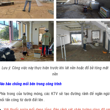
Lưu ý: Công việc này thực hiện trước khi lát nền hoặc đổ bề tông mặt
nền
Đào hào chống mối bên trong công trình
Phía trong của tường móng, các KTV sẽ tạo đường rãnh để ngăn ngừ
mối tấn công từ dưới đất lên .
Với thuốc ngừa mối dạng lỏng: Đào rãnh sát chân tường rộng 40 cm