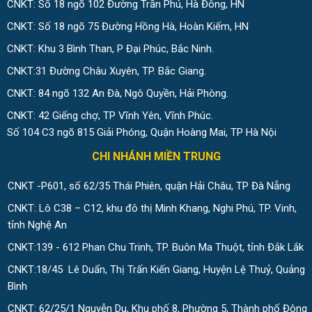
CNKT: Số 18 ngõ 102 Đường Trần Phú, Hà Đông, HN
CNKT: Số 18 ngõ 75 Đường Hồng Hà, Hoàn Kiếm, HN
CNKT: Khu 3 Bình Than, P Đại Phúc, Bắc Ninh.
CNKT:31 Đường Châu Xuyên, TP. Bắc Giang.
CNKT: 84 ngõ 132 An Đà, Ngô Quyền, Hải Phòng.
CNKT: 42 Giếng chợ, TP Vĩnh Yên, Vĩnh Phúc.
Số 104 C3 ngõ 815 Giải Phóng, Quận Hoàng Mai, TP Hà Nội
CHI NHÁNH MIỀN TRUNG
CNKT -P601, số 62/35 Thái Phiên, quận Hải Châu, TP Đà Nẵng
CNKT: Lô C38 – C12, khu đô thị Minh Khang, Nghi Phú, TP. Vinh,
tỉnh Nghệ An
CNKT:139 - 612 Phan Chu Trinh, TP. Buôn Ma Thuột, tỉnh Đắk Lắk
CNKT:18/45 Lê Duẩn, Thị Trấn Kiến Giang, Huyện Lệ Thuỷ, Quảng
Bình
CNKT: 62/25/1 Nguyễn Du, Khu phố 8, Phường 5, Thành phố Đông