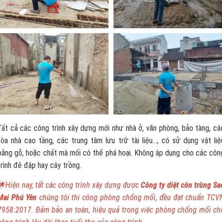
Tất cả các công trình xây dựng mới như nhà ở, văn phòng, bảo tàng, cá
tòa nhà cao tầng, các trung tâm lưu trữ tài liệu…, có sử dụng vật liệ
bằng gỗ, hoặc chất mà mối có thể phá hoại. Không áp dụng cho các côn
trình đê đập hay cây trồng.
🌟Hiện nay, tất các công trình xây dựng được
Công ty diệt côn trùng Sa
Mai Phú Yên
chúng tôi thi công phòng chống mối, đều đạt chuẩn TCV
7958:2017. Đảm bảo an toàn, hiệu quả trong việc phòng chống mối ch