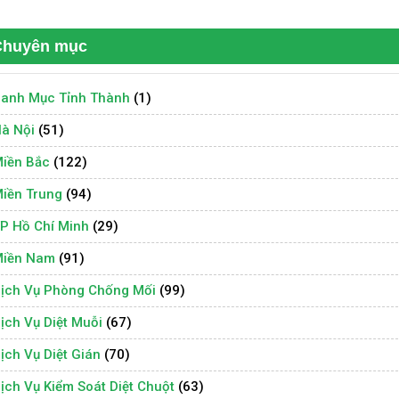
Chuyên mục
anh Mục Tỉnh Thành
(1)
à Nội
(51)
iền Bắc
(122)
iền Trung
(94)
P Hồ Chí Minh
(29)
iền Nam
(91)
ịch Vụ Phòng Chống Mối
(99)
ịch Vụ Diệt Muỗi
(67)
ịch Vụ Diệt Gián
(70)
ịch Vụ Kiểm Soát Diệt Chuột
(63)