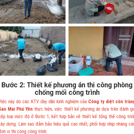
Bước 2: Thiết kế phương án thi công phòng
chống mối công trình
Việc này do các KTV dày dặn kinh nghiệm của
Công ty diệt côn trùn
Sao Mai Phú Yên
thực hiện, việc thiết kế phương án dựa trên đánh gi
xếp loại mức độ ở Bước 1, kết hợp bản vẽ thiết kế tổng thể công trìn
xây dựng. Làm sao đảm bảo hiệu quả cao nhất, phối hợp nhịp nhàng cá
đơn vị thi công công trình.