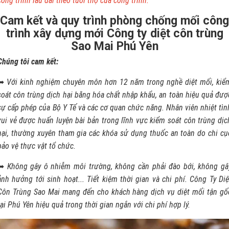
công trình lâu dài theo tuổi thọ của công trình.
Cam kết và quy trình phòng chống mối công
trình xây dựng mới Công ty diệt côn trùng
Sao Mai Phú Yên
Chúng tôi cam kết:
➥
Với kinh nghiệm chuyên môn hơn 12 năm trong nghề diệt mối, kiể
soát côn trùng dịch hại bằng hóa chất nhập khẩu, an toàn hiệu quả đượ
sự cấp phép của Bộ Y Tế và các cơ quan chức năng. Nhân viên nhiệt tìn
vui vẻ được huấn luyện bài bản trong lĩnh vực kiểm soát côn trùng dịc
hại, thường xuyên tham gia các khóa sử dụng thuốc an toàn do chi cụ
bảo vệ thực vật tổ chức.
➥
Không gây ô nhiễm môi trường, không cần phải đào bới, không gâ
ảnh hưởng tới sinh hoạt... Tiết kiệm thời gian và chi phí. Công Ty Diệ
Côn Trùng Sao Mai mang đến cho khách hàng dịch vụ diệt mối tận gố
tại Phú Yên hiệu quả trong thời gian ngắn với chi phí hợp lý.