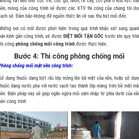
Những vật liệu như cọc tre, cọc gỗ, nilon, rễ cây, cốt pha ở khu vực mặ
nền, móng của công trình sẽ được các KTV thi công của chúng tôi dọ
sạch sẽ. Đảm bảo không để nguồn thức ăn về sau thu hút mối đến.
Những nơi có mối được phát hiện trong quá trình khảo sát xung quan
bán kính gần công trình, sẽ được
DIỆT MỐI TẬN GỐC
trước khi quy trìn
thi công
phòng chống mối công trình
được thực hiện.
Bước 4: Thi công phòng chống mối
Phòng chống mối mặt nền công trình:
Sử dụng thuốc dạng bột rắc lớp mỏng lên bề mặt của nền, hoặc sử dụn
thuốc dạng nước pha với nước sạch tạo thành lớp màng trên bề mặt mặ
nền. Biện pháp này sẽ giúp ngăn ngừa mối xâm nhập từ phía dưới của nề
nên công trình.