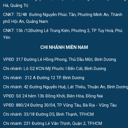
Hà, Quảng Trị
CNKT: 72/48 Đường Nguyễn Phúc Tần, Phường Minh An, Thành
phố Hội An, Quảng Nam
CNKT: 156 /12Đường Lê Trung Kiên, Phường 2, TP Tuy Hoà, Phú
Yên
CHI NHÁNH MIỀN NAM
VPĐD: 317 Đường Lê Hồng Phong, Thủ Dầu Một, Bình Dương
Chi nhánh: Lô G2 KCN Mỹ Phước I Bến Cát, Bình Dương
Chi nhánh : 212 A Đường 12 TP. Bình Dương
Chi nhánh: 42 Đường Nguyễn Huệ, Lát Thiêu, Thuận An, Bình Dươn
VPĐD: Số 24 hẻm 136 Đồng Khởi, Biên Hòa, Đồng Nai
VPĐD: 880/24 Đường 30/04, TP Vũng Tàu, Bà Rịa - Vũng Tàu
Chi nhánh: 33/18 Đường D5, Bình Thạnh, TP.HCM
Chi nhánh: 231 Đường Lê Văn Thịnh, Quận 2, TP.HCM