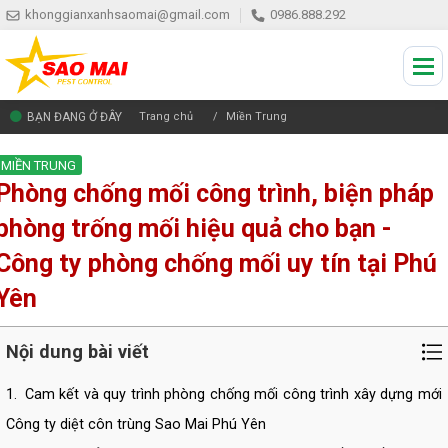
khonggianxanhsaomai@gmail.com
0986.888.292
BẠN ĐANG Ở ĐÂY
Trang chủ
Miền Trung
MIỀN TRUNG
Phòng chống mối công trình, biện pháp
phòng trống mối hiệu quả cho bạn -
Công ty phòng chống mối uy tín tại Phú
Yên
Nội dung bài viết
1.
Cam kết và quy trình phòng chống mối công trình xây dựng mới
Công ty diệt côn trùng Sao Mai Phú Yên