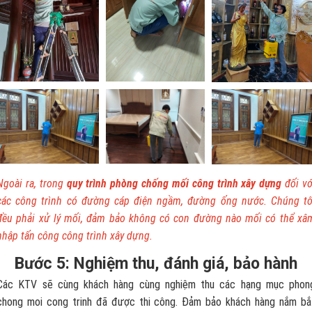
Ngoài ra, trong
quy trình phòng chống mối công trình xây dựng
đối vớ
các công trình có đường cáp điện ngầm, đường ống nước. Chúng tô
đều phải xử lý mối, đảm bảo không có con đường nào mối có thể xâ
nhập tấn công công trình xây dựng.
Bước 5: Nghiệm thu, đánh giá, bảo hành
Các KTV sẽ cùng khách hàng cùng nghiệm thu các hạng mục phon
chong moi cong trinh đã được thi công. Đảm bảo khách hàng nắm bắ