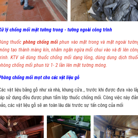
Xử lý chống mối mặt tường trong - tường ngoài công trình
Dùng thuốc
phòng chống mối
phun vào mặt trong và mặt ngoài tườn
móng tạo thành màng kín, nhằm ngăn ngừa mối chui vào và đi lên côn
trình. KTV sẽ dùng thuốc chống mối dạng lỏng, dùng dung dịch thuố
phòng chống mối phun từ 1- 2 lần lên mặt tường móng.
Phòng chống mối mọt cho các vật liệu gỗ
Các vật liệu bằng gỗ như xà nhà, khung cửa.., trước khi được đưa vào lắ
ráp sử dụng đều được phun tẩm lớp thuốc chống mối. Công việc này đả
bảo, các vật liệu gỗ sẽ an toàn lâu dài trước sự tấn công của mối