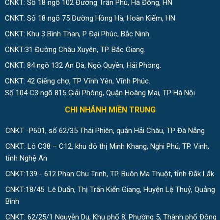
CNKT: Số 18 ngõ 102 Đường Trần Phú, Hà Đông, HN
CNKT: Số 18 ngõ 75 Đường Hồng Hà, Hoàn Kiếm, HN
CNKT: Khu 3 Bình Than, P Đại Phúc, Bắc Ninh.
CNKT:31 Đường Châu Xuyên, TP. Bắc Giang.
CNKT: 84 ngõ 132 An Đà, Ngô Quyền, Hải Phòng.
CNKT: 42 Giếng chợ, TP Vĩnh Yên, Vĩnh Phúc.
Số 104 C3 ngõ 815 Giải Phóng, Quận Hoàng Mai, TP Hà Nội
CHI NHÁNH MIỀN TRUNG
CNKT -P601, số 62/35 Thái Phiên, quận Hải Châu, TP Đà Nẵng
CNKT: Lô C38 – C12, khu đô thị Minh Khang, Nghi Phú, TP. Vinh,
tỉnh Nghệ An
CNKT:139 - 612 Phan Chu Trinh, TP. Buôn Ma Thuột, tỉnh Đắk Lắk
CNKT:18/45 Lê Duẩn, Thị Trấn Kiến Giang, Huyện Lệ Thuỷ, Quảng
Bình
CNKT: 62/25/1 Nguyễn Du, Khu phố 8, Phường 5, Thành phố Đông