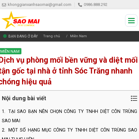
khonggianxanhsaomai@gmail.com
0986.888.292
BẠN ĐANG Ở ĐÂY
Trang chủ
Miền Nam
MIỀN NAM
Dịch vụ phòng mối bền vững và diệt mối
tận gốc tại nhà ở tỉnh Sóc Trăng nhanh
chóng hiệu quả
Nội dung bài viết
1.
TẠI SAO BẠN NÊN CHỌN CÔNG TY TNHH DIỆT CÔN TRÙNG
SAO MAI
2.
MỘT SỐ HẠNG MỤC CÔNG TY TNHH DIỆT CÔN TRÙNG SAO