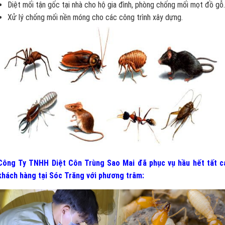
Diệt mối tận gốc tại nhà cho hộ gia đình, phòng chống mối mọt đồ gỗ.
Xử lý chống mối nền móng cho các công trình xây dựng.
Công Ty TNHH Diệt Côn Trùng Sao Mai đã phục vụ hầu hết tất c
khách hàng tại Sóc Trăng
v
ới phương trâm: