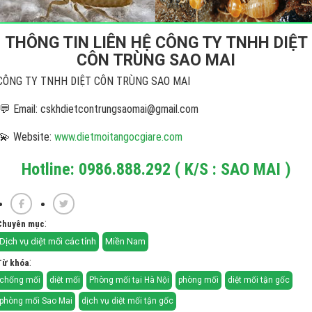
THÔNG TIN LIÊN HỆ CÔNG TY TNHH DIỆT
CÔN TRÙNG SAO MAI
CÔNG TY TNHH DIỆT CÔN TRÙNG SAO MAI
💬 Email: cskhdietcontrungsaomai@gmail.com
💫 Website:
www.dietmoitangocgiare.com
Hotline: 0986.888.292 ( K/S : SAO MAI )
:
Chuyên mục
Dịch vụ diệt mối các tỉnh
Miền Nam
:
Từ khóa
chống mối
diệt mối
Phòng mối tại Hà Nội
phòng mối
diệt mối tận gốc
phòng mối Sao Mai
dịch vụ diệt mối tận gốc