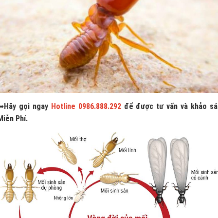
➥
Hãy gọi ngay
Hotline 0986.888.292
để được tư vấn và khảo sá
Miễn Phí.