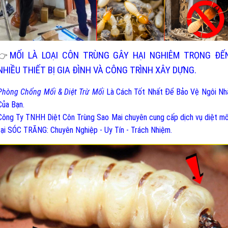
MỐI LÀ LOẠI CÔN TRÙNG GÂY HẠI NGHIÊM TRỌNG ĐẾ
👉
NHIỀU THIẾT BỊ GIA ĐÌNH VÀ CÔNG TRÌNH XÂY DỰNG.
Phòng Chống Mối & Diệt Trừ Mối
Là Cách Tốt Nhất Để Bảo Vệ Ngôi Nh
Của Bạn.
Công Ty TNHH Diệt Côn Trùng Sao Mai chuyên cung cấp dịch vụ diệt mố
tại SÓC TRĂNG: Chuyên Nghiệp - Uy Tín - Trách Nhiệm.