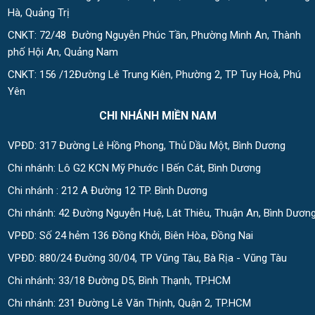
Hà, Quảng Trị
CNKT: 72/48 Đường Nguyễn Phúc Tần, Phường Minh An, Thành
phố Hội An, Quảng Nam
CNKT: 156 /12Đường Lê Trung Kiên, Phường 2, TP Tuy Hoà, Phú
Yên
CHI NHÁNH MIỀN NAM
VPĐD: 317 Đường Lê Hồng Phong, Thủ Dầu Một, Bình Dương
Chi nhánh: Lô G2 KCN Mỹ Phước I Bến Cát, Bình Dương
Chi nhánh : 212 A Đường 12 TP. Bình Dương
Chi nhánh: 42 Đường Nguyễn Huệ, Lát Thiêu, Thuận An, Bình Dươn
VPĐD: Số 24 hẻm 136 Đồng Khởi, Biên Hòa, Đồng Nai
VPĐD: 880/24 Đường 30/04, TP Vũng Tàu, Bà Rịa - Vũng Tàu
Chi nhánh: 33/18 Đường D5, Bình Thạnh, TP.HCM
Chi nhánh: 231 Đường Lê Văn Thịnh, Quận 2, TP.HCM