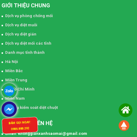
GIỚI THIỆU CHUNG
Dịch vụ phòng chống mối
Dịch vụ diệt muỗi
Dịch vụ diệt gián
Dịch vụ diệt mối các tỉnh
Danh mục tỉnh thành
Hà Nội
Miền Bắc
Miền Trung
TP Hồ Chí Minh
Miền Nam
Dịch vụ kiểm soát diệt chuột
BẤM GỌI NGAY:
THÔNG TIN LIÊN HỆ
0986.888.292
Email: khonggianxanhsaomai@gmail.com