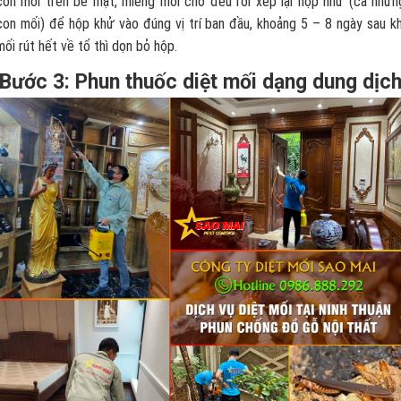
con mối trên bề mặt, miếng mồi cho đều rồi xếp lại hộp nhử (cả nhữn
con mối) để hộp khử vào đúng vị trí ban đầu, khoảng 5 – 8 ngày sau kh
mối rút hết về tổ thì dọn bỏ hộp.
Bước 3: Phun thuốc diệt mối dạng dung dịc