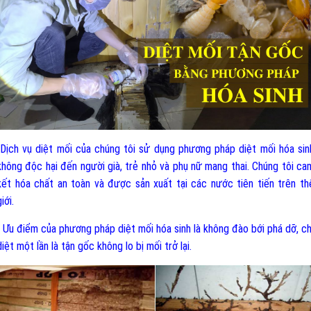
-Dịch vụ diệt mối của chúng tôi sử dụng phương pháp diệt mối hóa sin
không độc hại đến người già, trẻ nhỏ và phụ nữ mang thai. Chúng tôi ca
kết hóa chất an toàn và được sản xuất tại các nước tiên tiến trên th
iới.
- Ưu điểm của phương pháp diệt mối hóa sinh là không đào bới phá dỡ, ch
diệt một lần là tận gốc không lo bị mối trở lại.