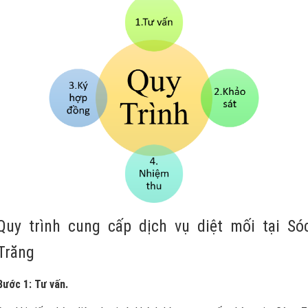
Quy trình cung cấp dịch vụ diệt mối tại Só
Trăng
Bước 1: Tư vấn.