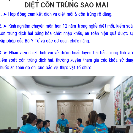
DIỆT CÔN TRÙNG SAO MAI
1. ➤ Hợp đồng cam kết dịch vụ diệt mối & côn trùng rõ dàng.
2. ➤ Kinh nghiệm chuyên môn hơn 12 năm trong nghề diệt mối, kiểm soá
côn trùng dịch hại bằng hóa chất nhập khẩu, an toàn hiệu quả được s
cấp phép của Bộ Y Tế và các cơ quan chức năng.
3. ➤ Nhân viên nhiệt tình vui vẻ được huấn luyện bài bản trong lĩnh vự
kiểm soát côn trùng dịch hại, thường xuyên tham gia các khóa sử dụn
thuốc an toàn do chi cục bảo vệ thực vật tổ chức.