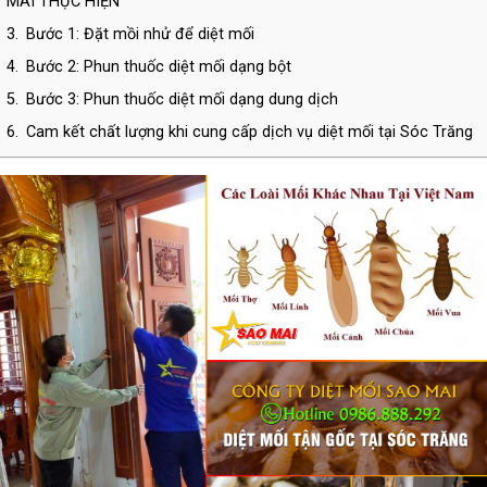
MAI THỰC HIỆN
3.
Bước 1: Đặt mồi nhử để diệt mối
4.
Bước 2: Phun thuốc diệt mối dạng bột
5.
Bước 3: Phun thuốc diệt mối dạng dung dịch
6.
Cam kết chất lượng khi cung cấp dịch vụ diệt mối tại Sóc Trăng
7.
THÔNG TIN LIÊN HỆ CÔNG TY TNHH DIỆT CÔN TRÙNG SAO
MAI