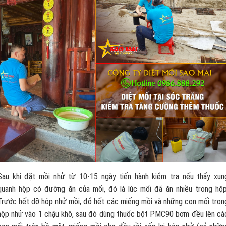
Sau khi đặt mồi nhử từ 10-15 ngày tiến hành kiểm tra nếu thấy xun
quanh hộp có đường ăn của mối, đó là lúc mối đã ăn nhiều trong hộp
Trước hết dỡ hộp nhử mồi, đổ hết các miếng mồi và những con mối tron
hộp nhử vào 1 chậu khô, sau đó dùng thuốc bột PMC90 bơm đều lên cá