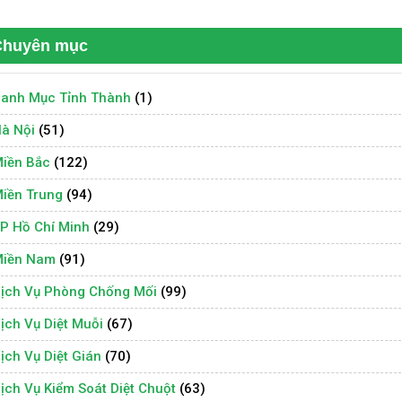
Chuyên mục
anh Mục Tỉnh Thành
(1)
à Nội
(51)
iền Bắc
(122)
iền Trung
(94)
P Hồ Chí Minh
(29)
iền Nam
(91)
ịch Vụ Phòng Chống Mối
(99)
ịch Vụ Diệt Muỗi
(67)
ịch Vụ Diệt Gián
(70)
ịch Vụ Kiểm Soát Diệt Chuột
(63)