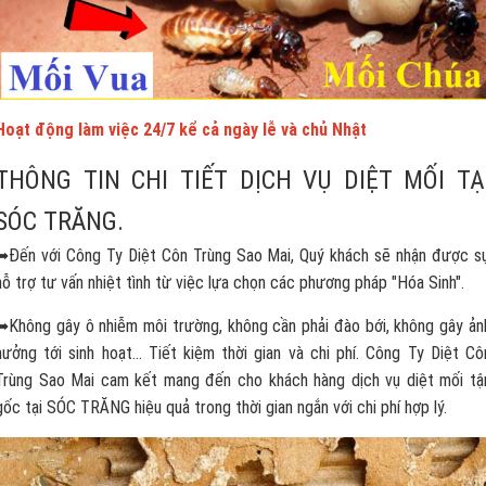
Hoạt động làm việc 24/7 kể cả ngày lễ và chủ Nhật
THÔNG TIN CHI TIẾT DỊCH VỤ DIỆT MỐI TẠ
SÓC TRĂNG.
➥Đến với Công Ty Diệt Côn Trùng Sao Mai, Quý khách sẽ nhận được s
hỗ trợ tư vấn nhiệt tình từ việc lựa chọn các phương pháp "Hóa Sinh".
➥Không gây ô nhiễm môi trường, không cần phải đào bới, không gây ản
hưởng tới sinh hoạt... Tiết kiệm thời gian và chi phí. Công Ty Diệt Cô
Trùng Sao Mai cam kết mang đến cho khách hàng dịch vụ diệt mối tậ
gốc tại SÓC TRĂNG hiệu quả trong thời gian ngắn với chi phí hợp lý.