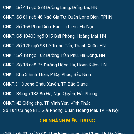
CNKT: Số 44 ngõ 678 Đường Láng, Đống Đa, HN
CNKT: Số 81 ngõ 48 Ngô Gia Tự, Quận Long Biên, TPHN
CNKT: Số 168 Phúc Diễn, Bắc Từ Liêm, Hà Nội
CNKT: Số 104C3 ngõ 815 Giải Phóng, Hoàng Mai, HN
CNKT: Số 125 ngõ 93 Lê Trọng Tấn, Thanh Xuân, HN.
CNKT: Số 18 ngõ 102 Đường Trần Phú, Hà Đông, HN
CNKT: Số 18 ngõ 75 Đường Hồng Hà, Hoàn Kiếm, HN
CNKT: Khu 3 Bình Than, P Đại Phúc, Bắc Ninh.
CNKT:31 Đường Châu Xuyên, TP. Bắc Giang.
CNKT: 84 ngõ 132 An Đà, Ngô Quyền, Hải Phòng.
CNKT: 42 Giếng chợ, TP Vĩnh Yên, Vĩnh Phúc.
Số 104 C3 ngõ 815 Giải Phóng, Quận Hoàng Mai, TP Hà Nội
CHI NHÁNH MIỀN TRUNG
CNKT -P601, số 62/35 Thái Phiên, quận Hải Châu, TP Đà Nẵng