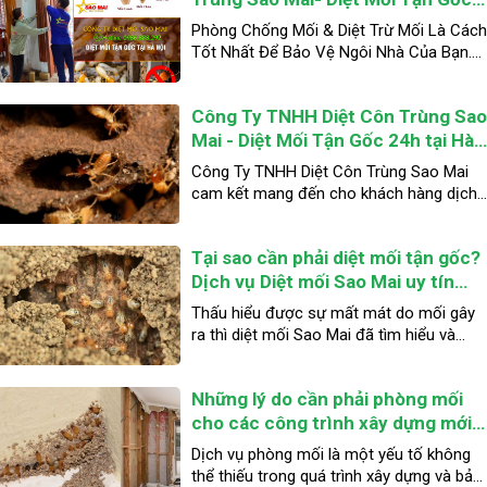
của công trình.
24h tại Hà Nội.
Phòng Chống Mối & Diệt Trừ Mối Là Các
Tốt Nhất Để Bảo Vệ Ngôi Nhà Của Bạn.
Công Ty TNHH Diệt Côn Trùng Sao Mai
chuyên diệt Mối Tại TP Hà Nội: Chuyên
Công Ty TNHH Diệt Côn Trùng Sa
Nghiệp - Uy Tín - Trách Nhiệm.
Mai - Diệt Mối Tận Gốc 24h tại Hà
Nội
Công Ty TNHH Diệt Côn Trùng Sao Mai
cam kết mang đến cho khách hàng dịch
vụ diệt mối tận gốc tại TP Hà Nội hiệu qu
trong thời gian ngắn với chi phí hợp lý hợ
Tại sao cần phải diệt mối tận gốc?
lý nhất.
Dịch vụ Diệt mối Sao Mai uy tín
chất lượng tại Hà Nội
Thấu hiểu được sự mất mát do mối gây
ra thì diệt mối Sao Mai đã tìm hiểu và
nghiên cứu những phương pháp diệt mối
đem hiệu quả nhất để đem lại sự an toàn
Những lý do cần phải phòng mối
và an tâm mọi người.
cho các công trình xây dựng mới?
Chia sẻ từ Diệt mối Sao Mai?
Dịch vụ phòng mối là một yếu tố không
thể thiếu trong quá trình xây dựng và bảo