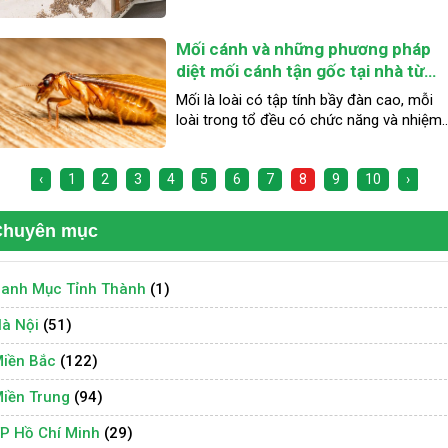
vệ công trình. Việc phòng mối phá hủy
giúp bảo vệ và kéo dài tuổi thọ của công
Mối cánh và những phương pháp
trình, đảm bảo tính ổn định và an toàn
cho người sử dụng.
diệt mối cánh tận gốc tại nhà từ
Diệt Mối Sao Mai?
Mối là loài có tập tính bầy đàn cao, mỗi
loài trong tổ đều có chức năng và nhiệm
vụ riêng. Khác với những loài còn lại, khi r
khỏi tổ mối cánh di chuyển bằng cánh.
‹
1
2
3
4
5
6
7
8
9
10
›
Chuyên mục
anh Mục Tỉnh Thành
(1)
à Nội
(51)
iền Bắc
(122)
iền Trung
(94)
P Hồ Chí Minh
(29)