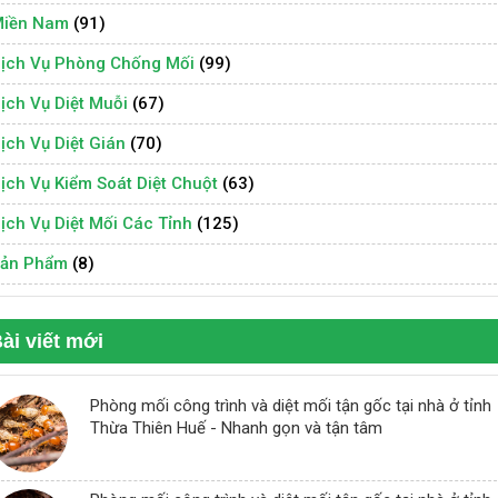
iền Nam
(91)
ịch Vụ Phòng Chống Mối
(99)
ịch Vụ Diệt Muỗi
(67)
ịch Vụ Diệt Gián
(70)
ịch Vụ Kiểm Soát Diệt Chuột
(63)
ịch Vụ Diệt Mối Các Tỉnh
(125)
ản Phẩm
(8)
ài viết mới
Phòng mối công trình và diệt mối tận gốc tại nhà ở tỉnh
Thừa Thiên Huế - Nhanh gọn và tận tâm