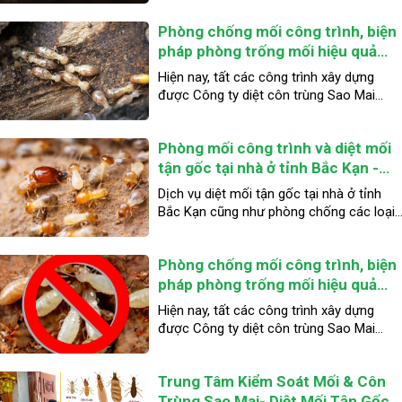
mối, đều đạt chuẩn TCVN 7958:2017.
Phòng chống mối công trình, biện
Đảm bảo an toàn, hiệu quả trong việc
phòng chống mối cho công trình lâu dài
pháp phòng trống mối hiệu quả
theo tuổi thọ của công trình.
cho bạn - Công ty phòng chống
Hiện nay, tất các công trình xây dựng
mối uy tín tại Yên Bái
được Công ty diệt côn trùng Sao Mai
chúng tôi thi công phòng chống mối, đều
đạt chuẩn TCVN 7958:2017. Đảm bảo an
Phòng mối công trình và diệt mối
toàn, hiệu quả trong việc phòng chống
mối cho công trình lâu dài theo tuổi thọ
tận gốc tại nhà ở tỉnh Bắc Kạn -
của công trình.
Nhanh gọn và tận tâm
Dịch vụ diệt mối tận gốc tại nhà ở tỉnh
Bắc Kạn cũng như phòng chống các loại
côn trùng khác như ruồi, muỗi, kiến…đang
là vấn đề mà nhiều người dân sống ở tỉnh
Phòng chống mối công trình, biện
Bắc Kạn quan tâm. Bạn muốn diệt mối tậ
gốc nhanh gọn, giá rẻ và phòng ngừa
pháp phòng trống mối hiệu quả
chúng quay lại về sau này?
cho bạn - Công ty phòng chống
Hiện nay, tất các công trình xây dựng
mối uy tín tại Hà Nội
được Công ty diệt côn trùng Sao Mai
chúng tôi thi công phòng chống mối, đều
đạt chuẩn TCVN 7958:2017. Đảm bảo an
Trung Tâm Kiểm Soát Mối & Côn
toàn, hiệu quả trong việc phòng chống
mối cho công trình lâu dài theo tuổi thọ
Trùng Sao Mai- Diệt Mối Tận Gốc