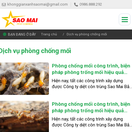
khonggianxanhsaomai@gmail.com
0986.888.292
BẠN ĐANG Ở ĐÂY
Trang chủ
Dịch vụ phòng chống mối
Dịch vụ phòng chống mối
Phòng chống mối công trình, biện
pháp phòng trống mối hiệu quả
cho bạn - Công ty phòng chống
Hiện nay, tất các công trình xây dựng
mối uy tín tại Bắc Kạn
được Công ty diệt côn trùng Sao Mai Bắc
Kạn chúng tôi thi công phòng chống mối,
đều đạt chuẩn TCVN 7958:2017. Đảm bả
Phòng chống mối công trình, biện
an toàn, hiệu quả trong việc phòng chống
mối cho công trình lâu dài theo tuổi thọ
pháp phòng trống mối hiệu quả
của công trình.
cho bạn - Công ty phòng chống
Hiện nay, tất các công trình xây dựng
mối uy tín tại Bắc Giang
được Công ty diệt côn trùng Sao Mai Bắc
Giang chúng tôi thi công phòng chống