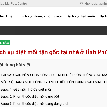
 Sao Mai Pest Control
khonggianxanh
Giới thiệu
Dịch vụ phòng chống mối
Dịch vụ diệt muỗi
Dịch
ỀN BẮC
ch vụ diệt mối tận gốc tại nhà ở tỉnh Ph
ội dung bài viết
TẠI SAO BẠN NÊN CHỌN CÔNG TY TNHH DIỆT CÔN TRÙNG SAO MA
MỘT SỐ HẠNG MỤC CÔNG TY TNHH DIỆT CÔN TRÙNG SAO MAI TH
Bước 1: Đặt mồi nhử để diệt mối
Bước 2: Phun thuốc diệt mối dạng bột
Bước 3: Phun thuốc diệt mối dạng dung dịch