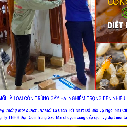
MỐI LÀ LOẠI CÔN TRÙNG GÂY HẠI NGHIÊM TRỌNG ĐẾN NHIỀU 
ng Chống Mối & Diệt Trừ Mối
Là Cách Tốt Nhất Để Bảo Vệ Ngôi Nhà Củ
g Ty TNHH Diệt Côn Trùng Sao Mai chuyên cung cấp dịch vụ diệt mối tạ