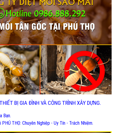
THIẾT BỊ GIA ĐÌNH VÀ CÔNG TRÌNH XÂY DỰNG.
a Bạn.
i PHÚ THỌ: Chuyên Nghiệp - Uy Tín - Trách Nhiệm.