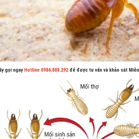
ãy gọi ngay
Hotline 0986.888.292
để được tư vấn và khảo sát Miễn