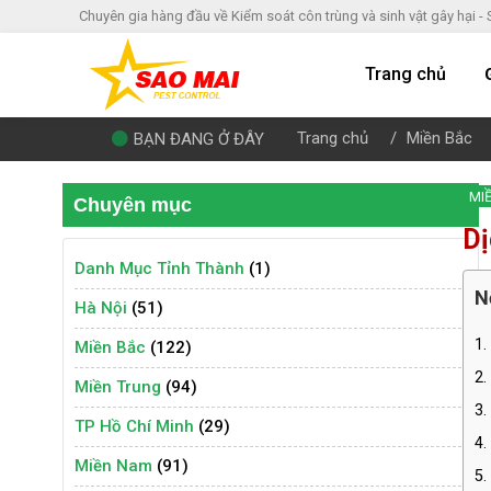
Chuyên gia hàng đầu về Kiểm soát côn trùng và sinh vật gây hại -
Trang chủ
Trang chủ
Miền Bắc
BẠN ĐANG Ở ĐÂY
MI
Chuyên mục
Dị
Danh Mục Tỉnh Thành
(1)
N
Hà Nội
(51)
1.
Miền Bắc
(122)
2.
Miền Trung
(94)
3.
TP Hồ Chí Minh
(29)
4.
Miền Nam
(91)
5.