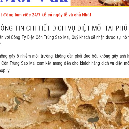
t động làm việc 24/7 kể cả ngày lễ và chủ Nhật
ÔNG TIN CHI TIẾT DỊCH VỤ DIỆT MỐI TẠI PHÚ
n với Công Ty Diệt Côn Trùng Sao Mai, Quý khách sẽ nhận được sự hỗ t
".
ng gây ô nhiễm môi trường, không cần phải đào bới, không gây ảnh hưởn
t Côn Trùng Sao Mai cam kết mang đến cho khách hàng dịch vụ diệt mối
hợp lý.