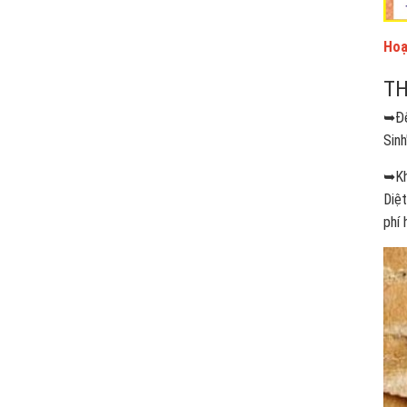
Hoạ
TH
➥Đế
Sinh
➥Khô
Diệ
phí 