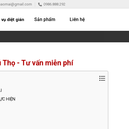
saomai@gmail.com
0986.888.292
Sản phẩm
Liên hệ
 vụ diệt gián
ú Thọ - Tư vấn miễn phí
I
ỰC HIỆN