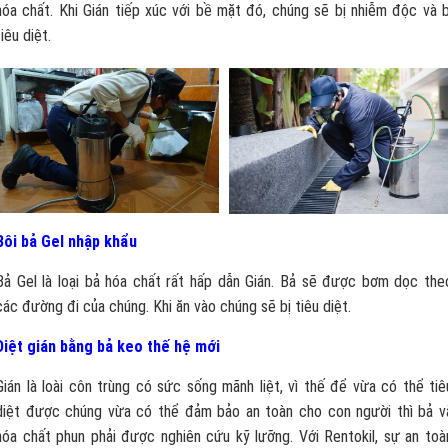
hóa chất. Khi Gián tiếp xúc với bề mặt đó, chúng sẽ bị nhiễm độc và b
tiêu diệt.
Bôi bả Gel nhập khẩu
Bả Gel là loại bả hóa chất rất hấp dẫn Gián. Bả sẽ được bơm dọc the
các đường đi của chúng. Khi ăn vào chúng sẽ bị tiêu diệt.
Diệt gián bằng bả keo thế hệ mới
Gián là loài côn trùng có sức sống mãnh liệt, vì thế để vừa có thể tiê
diệt được chúng vừa có thể đảm bảo an toàn cho con người thì bả v
hóa chất phun phải được nghiên cứu kỹ lưỡng. Với Rentokil, sự an toà