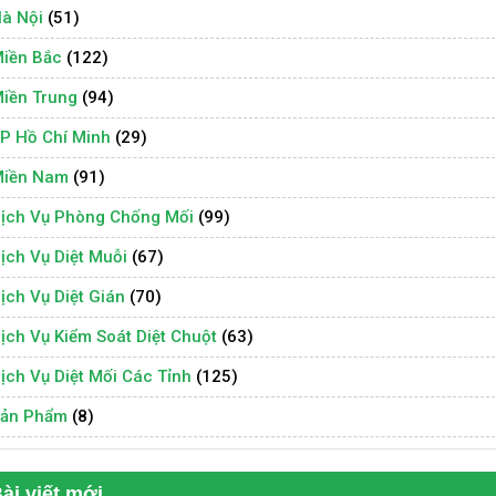
à Nội
(51)
iền Bắc
(122)
iền Trung
(94)
P Hồ Chí Minh
(29)
iền Nam
(91)
ịch Vụ Phòng Chống Mối
(99)
ịch Vụ Diệt Muỗi
(67)
ịch Vụ Diệt Gián
(70)
ịch Vụ Kiểm Soát Diệt Chuột
(63)
ịch Vụ Diệt Mối Các Tỉnh
(125)
ản Phẩm
(8)
ài viết mới