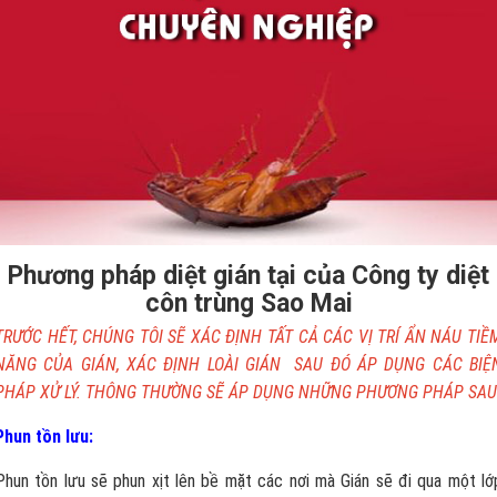
Phương pháp diệt gián tại của Công ty diệt
côn trùng Sao Mai
TRƯỚC HẾT, CHÚNG TÔI SẼ XÁC ĐỊNH TẤT CẢ CÁC VỊ TRÍ ẨN NÁU TIỀ
NĂNG CỦA GIÁN, XÁC ĐỊNH LOÀI GIÁN SAU ĐÓ ÁP DỤNG CÁC BIỆ
PHÁP XỬ LÝ. THÔNG THƯỜNG SẼ ÁP DỤNG NHỮNG PHƯƠNG PHÁP SAU
Phun tồn lưu:
Phun tồn lưu sẽ phun xịt lên bề mặt các nơi mà Gián sẽ đi qua một lớ