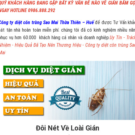
QUÝ KHÁCH HÀNG ĐANG GẶP BẤT KỲ VẤN ĐỀ NÀO VỀ GIÁN BẤM GỌ
NGAY HOTLINE 0986.888.292
Công ty diệt côn trùng Sao Mai Thừa Thiên – Huế
để được Tư Vấn khả
sát tận nhà hoàn toàn miễn phí. chúng tôi đã có kinh nghiệm nhiều nă
phục vụ hơn 60.000 khách hàng cá nhân và doanh nghiệp.
Uy Tín - Trác
Nhiệm - Hiệu Quả Đã Tạo Nên Thương Hiệu - Công ty diệt côn trùng Sa
Mai
Đôi Nét Về Loài Gián