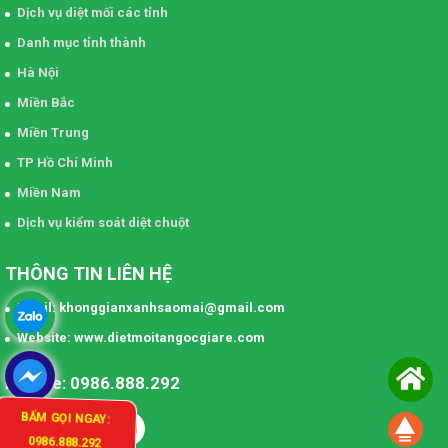
Dịch vụ diệt mối các tỉnh
Danh mục tỉnh thành
Hà Nội
Miền Bắc
Miền Trung
TP Hồ Chí Minh
Miền Nam
Dịch vụ kiểm soát diệt chuột
THÔNG TIN LIÊN HỆ
Email: khonggianxanhsaomai@gmail.com
Website: www.dietmoitangocgiare.com
Hotline: 0986.888.292
BẤM GỌI NGAY:
0986.888.292