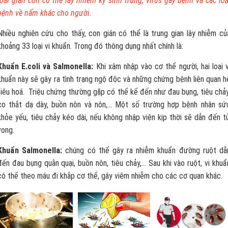
loài gián còn có thể lây nhiễm ký sinh trùng, virus gây bệnh và các loạ
bệnh về nấm khác cho người.
Nhiều nghiên cứu cho thấy, con gián có thể là trung gian lây nhiễm củ
khoảng 33 loại vi khuẩn. Trong đó thông dụng nhất chính là:
Khuẩn E.coli và Salmonella:
Khi xâm nhập vào cơ thể người, hai loại v
khuẩn này sẽ gây ra tình trạng ngộ độc và những chứng bệnh liên quan h
tiêu hoá. Triệu chứng thường gặp có thể kể đến như đau bụng, tiêu chảy
co thắt dạ dày, buồn nôn và nôn,… Một số trường hợp bệnh nhân sứ
khỏe yếu, tiêu chảy kéo dài, nếu không nhập viện kịp thời sẽ dẫn đến t
vong.
Khuẩn Salmonella:
chúng có thể gây ra nhiễm khuẩn đường ruột dẫ
đến đau bụng quằn quại, buồn nôn, tiêu chảy,… Sau khi vào ruột, vi khuẩ
có thể theo máu đi khắp cơ thể, gây viêm nhiễm cho các cơ quan khác.