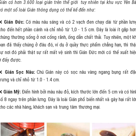
Gián có hơn 3.600 loại gián trên thế giới tuy nhiên tại khu vực Yên Bá
có một số loài Gián thông dụng có thể kể đến như:
❌
Gián Đức:
Có màu nâu sáng và có 2 vạch đen chạy dài từ phần lưn
cho đến hết phần cánh và chỉ nhỏ từ 1,0 - 1.5 cm. Đây là loài ít gặp hơn
chúng thường sống ở nơi cống rãnh, ống dẫn chất thải. Tuy nhiên, một kh
bạn đã thấy chúng ở đâu đó, ví dụ ở quầy thực phẩm chẳng hạn, thì thậ
sự nơi đó phải thật sự rất mất vệ sinh thì Gián Đức mới có thể xuất hiệ
ở đấy được.
❌
Gián Sọc Nâu:
Chú Gián này có sọc nâu vàng ngang bụng rất đặ
trưng và chỉ nhỏ từ 1.0 - 1.4 cm.
❌
Gián Mỹ:
Điển hình bởi màu nâu đỏ, kích thước lớn đến 5 cm và có hìn
số 8 ngay trên phần lưng. Đây là loài Gián phổ biến nhất và gây hại rất lớ
cho các nhà hàng, khách sạn và trung tâm thương mại.