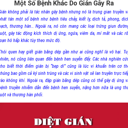
Một Số Bệnh Khác Do Gián Gây Ra
Gián không phải là tác nhân gây bệnh nhưng nó là trung gian truyền v
phát tán một số bệnh như bệnh tiêu chảy, kiết lỵ, dịch tả, phong, dịc
hạch, thương hàn… Ngoài ra, nó còn mang các loại trứng giun đườn
ruột, gây tác động kích thích dị ứng, ngứa, viêm da, mí mắt và các rố
loạn hô hấp khác tùy theo mức độ.
Thói quen hay giết gián bằng dép gần như ai cũng nghĩ là vô hại. Tu
nhiên, nó cũng liên quan đến bệnh hen suyễn đấy. Các nhà nghiên cứ
cho biết thời điểm gián bị “bẹp dí” cũng là lúc vi khuẩn trên cơ th
chúng bao gồm cả ký sinh trùng và các vi sinh vật sẽ lan truyền trực tiế
vào không khí. Ngoài ra, đập gián bằng dép cũng có thể gây dị ứng v
bệnh truyền nhiễm dẫn đến bệnh hen suyễn, nặng hơn nữa là ung th
ruột và thương hàn phổi.