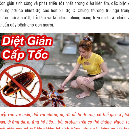
Con gián sinh sống và phát triển tốt nhất trong điều kiện ấm, đặc biệt 
những nơi có nhiệt độ cao hơn 21 độ C. Chúng thường trú ngụ tron
những nơi ẩm ướt, tối tăm và tất nhiên chúng mang trên mình rất nhiều v
khuẩn gây bệnh cho con người.
Tiếp xúc với gián, đối với những người dễ bị dị ứng, có thể gây ra phá
ban, dị ứng da, dị ứng hô hấp,… bởi protein trên cơ thể chúng. Ngoài ra