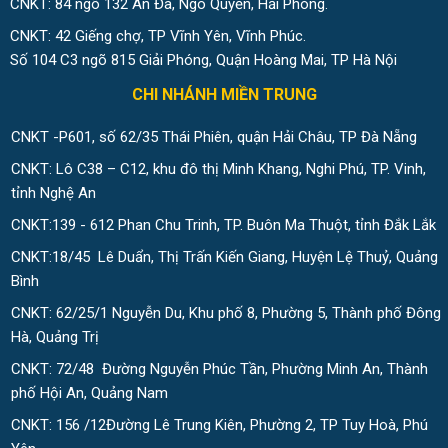
CNKT: 84 ngõ 132 An Đà, Ngô Quyền, Hải Phòng.
CNKT: 42 Giếng chợ, TP Vĩnh Yên, Vĩnh Phúc.
Số 104 C3 ngõ 815 Giải Phóng, Quận Hoàng Mai, TP Hà Nội
CHI NHÁNH MIỀN TRUNG
CNKT -P601, số 62/35 Thái Phiên, quận Hải Châu, TP Đà Nẵng
CNKT: Lô C38 – C12, khu đô thị Minh Khang, Nghi Phú, TP. Vinh,
tỉnh Nghệ An
CNKT:139 - 612 Phan Chu Trinh, TP. Buôn Ma Thuột, tỉnh Đắk Lắk
CNKT:18/45 Lê Duẩn, Thị Trấn Kiến Giang, Huyện Lệ Thuỷ, Quảng
Bình
CNKT: 62/25/1 Nguyễn Du, Khu phố 8, Phường 5, Thành phố Đông
Hà, Quảng Trị
CNKT: 72/48 Đường Nguyễn Phúc Tần, Phường Minh An, Thành
phố Hội An, Quảng Nam
CNKT: 156 /12Đường Lê Trung Kiên, Phường 2, TP Tuy Hoà, Phú