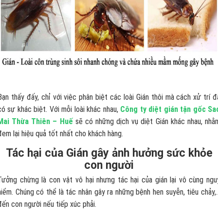
Bạn thấy đấy, chỉ với việc phân biệt các loài Gián thôi mà cách xử trí đ
có sự khác biệt. Với mỗi loài khác nhau,
Công ty diệt gián tận gốc Sa
Mai Thừa Thiên – Huế
sẽ có những dịch vụ diệt Gián khác nhau, nhằ
đem lại hiệu quả tốt nhất cho khách hàng.
Tác hại của Gián gây ảnh hưởng sức khỏe
con người
Tưởng chừng là con vật vô hại nhưng tác hại của gián lại vô cùng ngu
hiểm. Chúng có thể là tác nhân gây ra những bệnh hen suyễn, tiêu chảy,
đến con người nếu tiếp xúc phải.