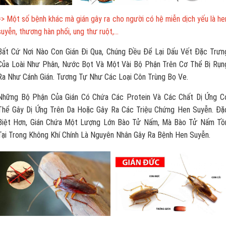
=> Một số bệnh khác mà gián gây ra cho người có hệ miễn dịch yếu là he
suyễn, thương hàn phổi, ung thư ruột,…
Bất Cứ Nơi Nào Con Gián Đi Qua, Chúng Đều Để Lại Dấu Vết Đặc Trưn
Của Loài Như Phân, Nước Bọt Và Một Vài Bộ Phận Trên Cơ Thể Bị Rụn
Ra Như Cánh Gián. Tương Tự Như Các Loại Côn Trùng Bọ Ve.
Những Bộ Phận Của Gián Có Chứa Các Protein Và Các Chất Dị Ứng C
Thể Gây Dị Ứng Trên Da Hoặc Gây Ra Các Triệu Chứng Hen Suyễn. Đặ
Biệt Hơn, Gián Chứa Một Lượng Lớn Bào Tử Nấm, Mà Bào Tử Nấm Tồ
Tại Trong Không Khí Chính Là Nguyên Nhân Gây Ra Bệnh Hen Suyễn.