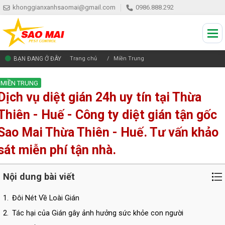
khonggianxanhsaomai@gmail.com
0986.888.292
BẠN ĐANG Ở ĐÂY
Trang chủ
Miền Trung
MIỀN TRUNG
Dịch vụ diệt gián 24h uy tín tại Thừa
Thiên - Huế - Công ty diệt gián tận gốc
Sao Mai Thừa Thiên - Huế. Tư vấn khảo
sát miễn phí tận nhà.
Nội dung bài viết
1.
Đôi Nét Về Loài Gián
2.
Tác hại của Gián gây ảnh hưởng sức khỏe con người