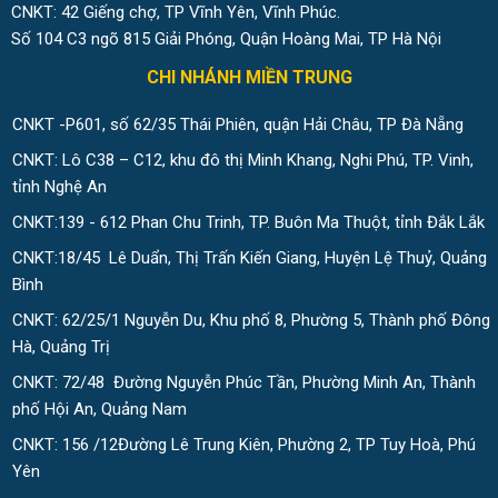
CNKT: 42 Giếng chợ, TP Vĩnh Yên, Vĩnh Phúc.
Số 104 C3 ngõ 815 Giải Phóng, Quận Hoàng Mai, TP Hà Nội
CHI NHÁNH MIỀN TRUNG
CNKT -P601, số 62/35 Thái Phiên, quận Hải Châu, TP Đà Nẵng
CNKT: Lô C38 – C12, khu đô thị Minh Khang, Nghi Phú, TP. Vinh,
tỉnh Nghệ An
CNKT:139 - 612 Phan Chu Trinh, TP. Buôn Ma Thuột, tỉnh Đắk Lắk
CNKT:18/45 Lê Duẩn, Thị Trấn Kiến Giang, Huyện Lệ Thuỷ, Quảng
Bình
CNKT: 62/25/1 Nguyễn Du, Khu phố 8, Phường 5, Thành phố Đông
Hà, Quảng Trị
CNKT: 72/48 Đường Nguyễn Phúc Tần, Phường Minh An, Thành
phố Hội An, Quảng Nam
CNKT: 156 /12Đường Lê Trung Kiên, Phường 2, TP Tuy Hoà, Phú
Yên