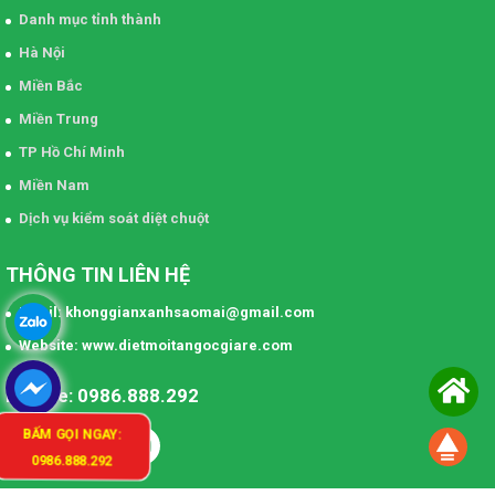
Danh mục tỉnh thành
Hà Nội
Miền Bắc
Miền Trung
TP Hồ Chí Minh
Miền Nam
Dịch vụ kiểm soát diệt chuột
THÔNG TIN LIÊN HỆ
Email: khonggianxanhsaomai@gmail.com
Website: www.dietmoitangocgiare.com
Hotline: 0986.888.292
BẤM GỌI NGAY:
0986.888.292