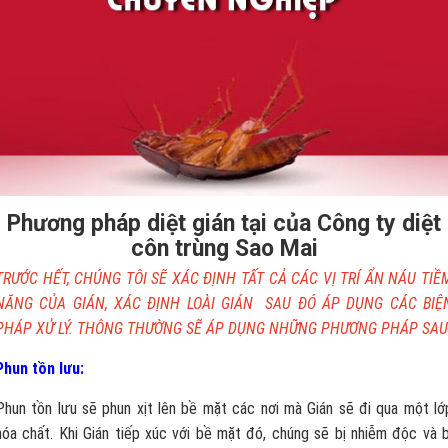
Phương pháp diệt gián tại của Công ty diệt
côn trùng Sao Mai
TRƯỚC HẾT, CHÚNG TÔI SẼ XÁC ĐỊNH TẤT CẢ CÁC VỊ TRÍ ẨN NÁU TIỀ
NĂNG CỦA GIÁN, XÁC ĐỊNH LOÀI GIÁN SAU ĐÓ ÁP DỤNG CÁC BIỆ
PHÁP XỬ LÝ. THÔNG THƯỜNG SẼ ÁP DỤNG NHỮNG PHƯƠNG PHÁP SAU
Phun tồn lưu:
Phun tồn lưu sẽ phun xịt lên bề mặt các nơi mà Gián sẽ đi qua một lớ
hóa chất. Khi Gián tiếp xúc với bề mặt đó, chúng sẽ bị nhiễm độc và b