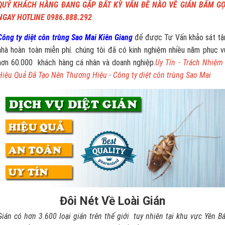
QUÝ KHÁCH HÀNG ĐANG GẶP BẤT KỲ VẤN ĐỀ NÀO VỀ GIÁN BẤM GỌ
NGAY HOTLINE 0986.888.292
Công ty diệt côn trùng Sao Mai Kiên Giang
để được Tư Vấn khảo sát tậ
nhà hoàn toàn miễn phí. chúng tôi đã có kinh nghiệm nhiều năm phục v
hơn 60.000 khách hàng cá nhân và doanh nghiệp.
Uy Tín - Trách Nhiệm 
Hiệu Quả Đã Tạo Nên Thương Hiệu - Công ty diệt côn trùng Sao Mai
Đôi Nét Về Loài Gián
Gián có hơn 3.600 loại gián trên thế giới tuy nhiên tại khu vực Yên Bá