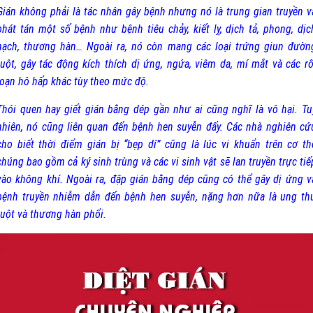
Gián không phải là tác nhân gây bệnh nhưng nó là trung gian truyền v
phát tán một số bệnh như bệnh tiêu chảy, kiết lỵ, dịch tả, phong, dịc
hạch, thương hàn… Ngoài ra, nó còn mang các loại trứng giun đườn
ruột, gây tác động kích thích dị ứng, ngứa, viêm da, mí mắt và các rố
loạn hô hấp khác tùy theo mức độ.
Thói quen hay giết gián bằng dép gần như ai cũng nghĩ là vô hại. Tu
nhiên, nó cũng liên quan đến bệnh hen suyễn đấy. Các nhà nghiên cứ
cho biết thời điểm gián bị “bẹp dí” cũng là lúc vi khuẩn trên cơ th
chúng bao gồm cả ký sinh trùng và các vi sinh vật sẽ lan truyền trực tiế
vào không khí. Ngoài ra, đập gián bằng dép cũng có thể gây dị ứng v
bệnh truyền nhiễm dẫn đến bệnh hen suyễn, nặng hơn nữa là ung th
ruột và thương hàn phổi.