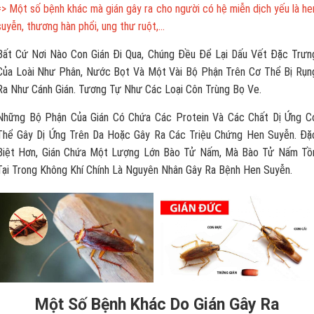
=> Một số bệnh khác mà gián gây ra cho người có hệ miễn dịch yếu là he
suyễn, thương hàn phổi, ung thư ruột,…
Bất Cứ Nơi Nào Con Gián Đi Qua, Chúng Đều Để Lại Dấu Vết Đặc Trưn
Của Loài Như Phân, Nước Bọt Và Một Vài Bộ Phận Trên Cơ Thể Bị Rụn
Ra Như Cánh Gián. Tương Tự Như Các Loại Côn Trùng Bọ Ve.
Những Bộ Phận Của Gián Có Chứa Các Protein Và Các Chất Dị Ứng C
Thể Gây Dị Ứng Trên Da Hoặc Gây Ra Các Triệu Chứng Hen Suyễn. Đặ
Biệt Hơn, Gián Chứa Một Lượng Lớn Bào Tử Nấm, Mà Bào Tử Nấm Tồ
Tại Trong Không Khí Chính Là Nguyên Nhân Gây Ra Bệnh Hen Suyễn.
Một Số Bệnh Khác Do Gián Gây Ra