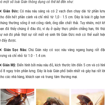
có một số loài Gián thông dụng có thể kể đến như:
❌
Gián Đức:
Có màu nâu sáng và có 2 vạch đen chạy dài từ phần lưn
cho đến hết phần cánh và chỉ nhỏ từ 1,0 - 1.5 cm. Đây là loài ít gặp hơn
chúng thường sống ở nơi cống rãnh, ống dẫn chất thải. Tuy nhiên, một kh
bạn đã thấy chúng ở đâu đó, ví dụ ở quầy thực phẩm chẳng hạn, thì thậ
sự nơi đó phải thật sự rất mất vệ sinh thì Gián Đức mới có thể xuất hiệ
ở đấy được.
❌
Gián Sọc Nâu:
Chú Gián này có sọc nâu vàng ngang bụng rất đặ
trưng và chỉ nhỏ từ 1.0 - 1.4 cm.
❌
Gián Mỹ:
Điển hình bởi màu nâu đỏ, kích thước lớn đến 5 cm và có hìn
số 8 ngay trên phần lưng. Đây là loài Gián phổ biến nhất và gây hại rất lớ
cho các nhà hàng, khách sạn và trung tâm thương mại.