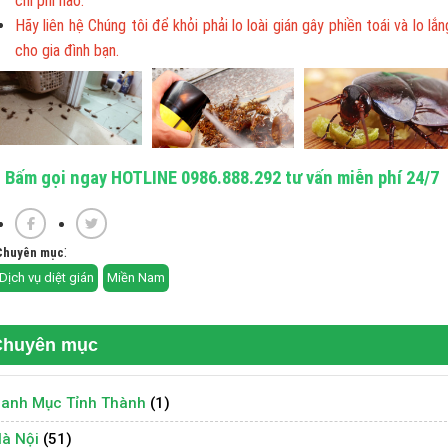
chi phí nào.
Hãy liên hệ Chúng tôi để khỏi phải lo loài gián gây phiền toái và lo lắn
cho gia đình bạn.
Bấm gọi ngay HOTLINE 0986.888.292 tư vấn miễn phí 24/7
:
Chuyên mục
Dịch vụ diệt gián
Miền Nam
Chuyên mục
anh Mục Tỉnh Thành
(1)
à Nội
(51)