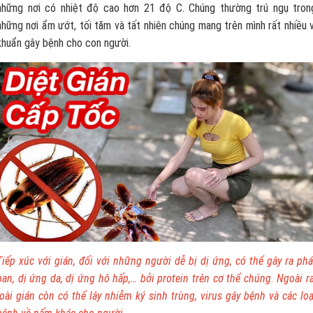
những nơi có nhiệt độ cao hơn 21 độ C. Chúng thường trú ngụ tron
những nơi ẩm ướt, tối tăm và tất nhiên chúng mang trên mình rất nhiều v
khuẩn gây bệnh cho con người.
Tiếp xúc với gián, đối với những người dễ bị dị ứng, có thể gây ra phá
ban, dị ứng da, dị ứng hô hấp,… bởi protein trên cơ thể chúng. Ngoài ra
loài gián còn có thể lây nhiễm ký sinh trùng, virus gây bệnh và các loạ