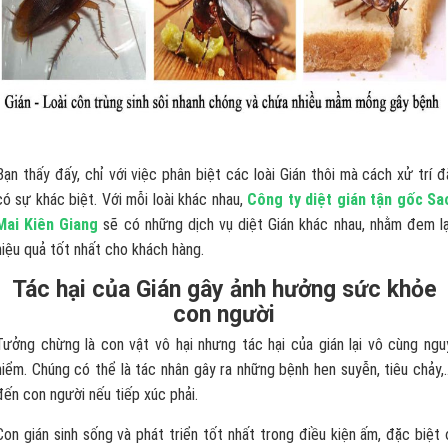
Bạn thấy đấy, chỉ với việc phân biệt các loài Gián thôi mà cách xử trí đ
có sự khác biệt. Với mỗi loài khác nhau,
Công ty diệt gián tận gốc Sa
Mai Kiên Giang
sẽ có những dịch vụ diệt Gián khác nhau, nhằm đem lạ
hiệu quả tốt nhất cho khách hàng.
Tác hại của Gián gây ảnh hưởng sức khỏe
con người
Tưởng chừng là con vật vô hại nhưng tác hại của gián lại vô cùng ngu
hiểm. Chúng có thể là tác nhân gây ra những bệnh hen suyễn, tiêu chảy,
đến con người nếu tiếp xúc phải.
Con gián sinh sống và phát triển tốt nhất trong điều kiện ấm, đặc biệt 