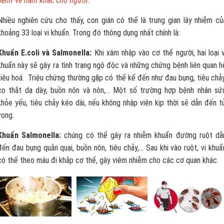
bệnh về nấm khác cho người.
Nhiều nghiên cứu cho thấy, con gián có thể là trung gian lây nhiễm củ
khoảng 33 loại vi khuẩn. Trong đó thông dụng nhất chính là:
Khuẩn E.coli và Salmonella:
Khi xâm nhập vào cơ thể người, hai loại v
khuẩn này sẽ gây ra tình trạng ngộ độc và những chứng bệnh liên quan h
tiêu hoá. Triệu chứng thường gặp có thể kể đến như đau bụng, tiêu chảy
co thắt dạ dày, buồn nôn và nôn,… Một số trường hợp bệnh nhân sứ
khỏe yếu, tiêu chảy kéo dài, nếu không nhập viện kịp thời sẽ dẫn đến t
vong.
Khuẩn Salmonella:
chúng có thể gây ra nhiễm khuẩn đường ruột dẫ
đến đau bụng quằn quại, buồn nôn, tiêu chảy,… Sau khi vào ruột, vi khuẩ
có thể theo máu đi khắp cơ thể, gây viêm nhiễm cho các cơ quan khác.