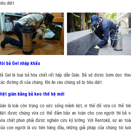
tiêu diệt.
Bôi bả Gel nhập khẩu
Bả Gel là loại bả hóa chất rất hấp dẫn Gián. Bả sẽ được bơm dọc the
các đường đi của chúng. Khi ăn vào chúng sẽ bị tiêu diệt.
Diệt gián bằng bả keo thế hệ mới
Gián là loài côn trùng có sức sống mãnh liệt, vì thế để vừa có thể tiê
diệt được chúng vừa có thể đảm bảo an toàn cho con người thì bả v
hóa chất phun phải được nghiên cứu kỹ lưỡng. Với Rentokil, sự an toà
của con người là ưu tiên hàng đầu, những giải pháp của chúng tôi luô