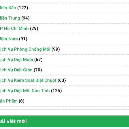
iền Bắc
(122)
iền Trung
(94)
P Hồ Chí Minh
(29)
iền Nam
(91)
ịch Vụ Phòng Chống Mối
(99)
ịch Vụ Diệt Muỗi
(67)
ịch Vụ Diệt Gián
(70)
ịch Vụ Kiểm Soát Diệt Chuột
(63)
ịch Vụ Diệt Mối Các Tỉnh
(125)
ản Phẩm
(8)
ài viết mới