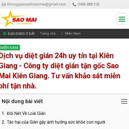
khonggianxanhsaomai@gmail.com
0986.888.292
BẠN ĐANG Ở ĐÂY
Trang chủ
Miền Nam
MIỀN NAM
Dịch vụ diệt gián 24h uy tín tại Kiên
Giang - Công ty diệt gián tận gốc Sao
Mai Kiên Giang. Tư vấn khảo sát miễn
phí tận nhà.
Nội dung bài viết
1.
Đôi Nét Về Loài Gián
2.
Tác hại của Gián gây ảnh hưởng sức khỏe con người