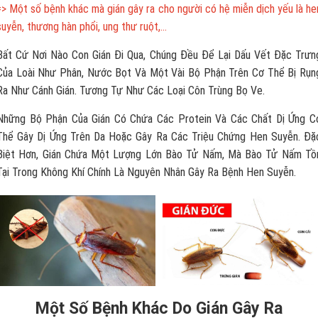
=> Một số bệnh khác mà gián gây ra cho người có hệ miễn dịch yếu là he
suyễn, thương hàn phổi, ung thư ruột,…
Bất Cứ Nơi Nào Con Gián Đi Qua, Chúng Đều Để Lại Dấu Vết Đặc Trưn
Của Loài Như Phân, Nước Bọt Và Một Vài Bộ Phận Trên Cơ Thể Bị Rụn
Ra Như Cánh Gián. Tương Tự Như Các Loại Côn Trùng Bọ Ve.
Những Bộ Phận Của Gián Có Chứa Các Protein Và Các Chất Dị Ứng C
Thể Gây Dị Ứng Trên Da Hoặc Gây Ra Các Triệu Chứng Hen Suyễn. Đặ
Biệt Hơn, Gián Chứa Một Lượng Lớn Bào Tử Nấm, Mà Bào Tử Nấm Tồ
Tại Trong Không Khí Chính Là Nguyên Nhân Gây Ra Bệnh Hen Suyễn.
Một Số Bệnh Khác Do Gián Gây Ra