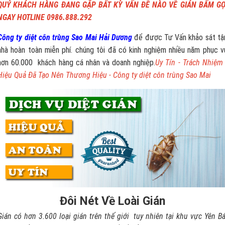
QUÝ KHÁCH HÀNG ĐANG GẶP BẤT KỲ VẤN ĐỀ NÀO VỀ GIÁN BẤM GỌ
NGAY HOTLINE 0986.888.292
Công ty diệt côn trùng Sao Mai Hải Dương
để được Tư Vấn khảo sát tậ
nhà hoàn toàn miễn phí. chúng tôi đã có kinh nghiệm nhiều năm phục v
hơn 60.000 khách hàng cá nhân và doanh nghiệp.
Uy Tín - Trách Nhiệm 
Hiệu Quả Đã Tạo Nên Thương Hiệu - Công ty diệt côn trùng Sao Mai
Đôi Nét Về Loài Gián
Gián có hơn 3.600 loại gián trên thế giới tuy nhiên tại khu vực Yên Bá