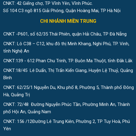
CNKT: 42 Giếng chợ, TP Vĩnh Yên, Vĩnh Phúc.
Số 104 C3 ngõ 815 Giải Phóng, Quận Hoàng Mai, TP Hà Nội
CHI NHÁNH MIỀN TRUNG
CNKT -P601, số 62/35 Thái Phiên, quận Hải Châu, TP Đà Nẵng
CNKT: Lô C38 – C12, khu đô thị Minh Khang, Nghi Phú, TP. Vinh,
tỉnh Nghệ An
CNKT:139 - 612 Phan Chu Trinh, TP. Buôn Ma Thuột, tỉnh Đắk Lắk
CNKT:18/45 Lê Duẩn, Thị Trấn Kiến Giang, Huyện Lệ Thuỷ, Quảng
Bình
CNKT: 62/25/1 Nguyễn Du, Khu phố 8, Phường 5, Thành phố Đông
Hà, Quảng Trị
CNKT: 72/48 Đường Nguyễn Phúc Tần, Phường Minh An, Thành
phố Hội An, Quảng Nam
CNKT: 156 /12Đường Lê Trung Kiên, Phường 2, TP Tuy Hoà, Phú
Yên