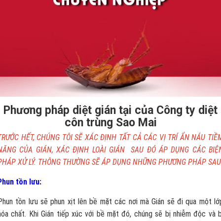
Phương pháp diệt gián tại của Công ty diệt
côn trùng Sao Mai
TRƯỚC HẾT, CHÚNG TÔI SẼ XÁC ĐỊNH TẤT CẢ CÁC VỊ TRÍ ẨN NÁU TIỀ
NĂNG CỦA GIÁN, XÁC ĐỊNH LOÀI GIÁN SAU ĐÓ ÁP DỤNG CÁC BIỆ
PHÁP XỬ LÝ. THÔNG THƯỜNG SẼ ÁP DỤNG NHỮNG PHƯƠNG PHÁP SAU
Phun tồn lưu:
Phun tồn lưu sẽ phun xịt lên bề mặt các nơi mà Gián sẽ đi qua một lớ
hóa chất. Khi Gián tiếp xúc với bề mặt đó, chúng sẽ bị nhiễm độc và b