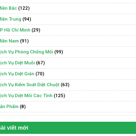
iền Bắc
(122)
iền Trung
(94)
P Hồ Chí Minh
(29)
iền Nam
(91)
ịch Vụ Phòng Chống Mối
(99)
ịch Vụ Diệt Muỗi
(67)
ịch Vụ Diệt Gián
(70)
ịch Vụ Kiểm Soát Diệt Chuột
(63)
ịch Vụ Diệt Mối Các Tỉnh
(125)
ản Phẩm
(8)
ài viết mới