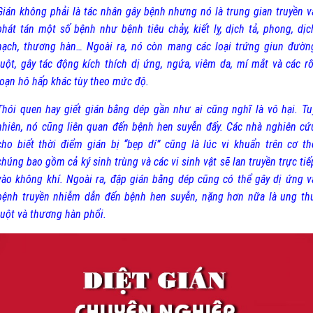
Gián không phải là tác nhân gây bệnh nhưng nó là trung gian truyền v
phát tán một số bệnh như bệnh tiêu chảy, kiết lỵ, dịch tả, phong, dịc
hạch, thương hàn… Ngoài ra, nó còn mang các loại trứng giun đườn
ruột, gây tác động kích thích dị ứng, ngứa, viêm da, mí mắt và các rố
loạn hô hấp khác tùy theo mức độ.
Thói quen hay giết gián bằng dép gần như ai cũng nghĩ là vô hại. Tu
nhiên, nó cũng liên quan đến bệnh hen suyễn đấy. Các nhà nghiên cứ
cho biết thời điểm gián bị “bẹp dí” cũng là lúc vi khuẩn trên cơ th
chúng bao gồm cả ký sinh trùng và các vi sinh vật sẽ lan truyền trực tiế
vào không khí. Ngoài ra, đập gián bằng dép cũng có thể gây dị ứng v
bệnh truyền nhiễm dẫn đến bệnh hen suyễn, nặng hơn nữa là ung th
ruột và thương hàn phổi.