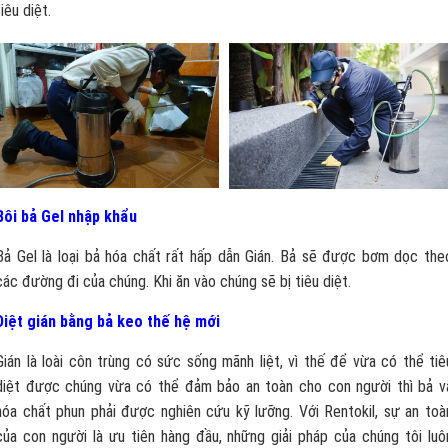
tiêu diệt.
Bôi bả Gel nhập khẩu
Bả Gel là loại bả hóa chất rất hấp dẫn Gián. Bả sẽ được bơm dọc the
các đường đi của chúng. Khi ăn vào chúng sẽ bị tiêu diệt.
Diệt gián bằng bả keo thế hệ mới
Gián là loài côn trùng có sức sống mãnh liệt, vì thế để vừa có thể tiê
diệt được chúng vừa có thể đảm bảo an toàn cho con người thì bả v
hóa chất phun phải được nghiên cứu kỹ lưỡng. Với Rentokil, sự an toà
của con người là ưu tiên hàng đầu, những giải pháp của chúng tôi luô