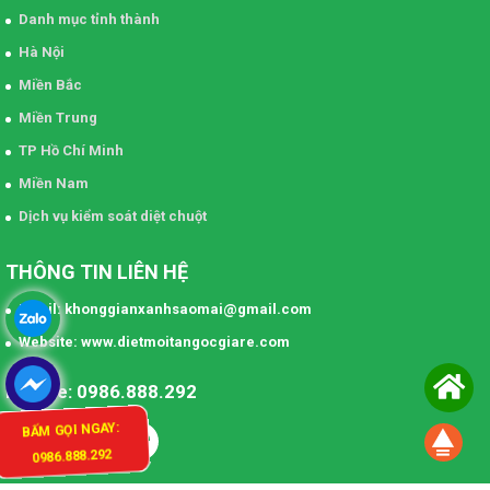
Danh mục tỉnh thành
Hà Nội
Miền Bắc
Miền Trung
TP Hồ Chí Minh
Miền Nam
Dịch vụ kiểm soát diệt chuột
THÔNG TIN LIÊN HỆ
Email: khonggianxanhsaomai@gmail.com
Website: www.dietmoitangocgiare.com
Hotline: 0986.888.292
BẤM GỌI NGAY:
0986.888.292