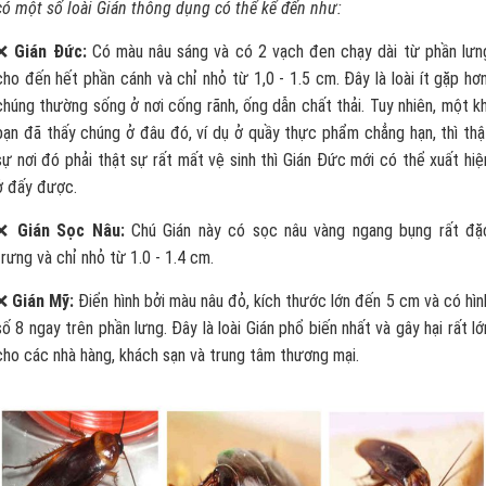
có một số loài Gián thông dụng có thể kể đến như:
❌
Gián Đức:
Có màu nâu sáng và có 2 vạch đen chạy dài từ phần lưn
cho đến hết phần cánh và chỉ nhỏ từ 1,0 - 1.5 cm. Đây là loài ít gặp hơn
chúng thường sống ở nơi cống rãnh, ống dẫn chất thải. Tuy nhiên, một kh
bạn đã thấy chúng ở đâu đó, ví dụ ở quầy thực phẩm chẳng hạn, thì thậ
sự nơi đó phải thật sự rất mất vệ sinh thì Gián Đức mới có thể xuất hiệ
ở đấy được.
❌
Gián Sọc Nâu:
Chú Gián này có sọc nâu vàng ngang bụng rất đặ
trưng và chỉ nhỏ từ 1.0 - 1.4 cm.
❌
Gián Mỹ:
Điển hình bởi màu nâu đỏ, kích thước lớn đến 5 cm và có hìn
số 8 ngay trên phần lưng. Đây là loài Gián phổ biến nhất và gây hại rất lớ
cho các nhà hàng, khách sạn và trung tâm thương mại.