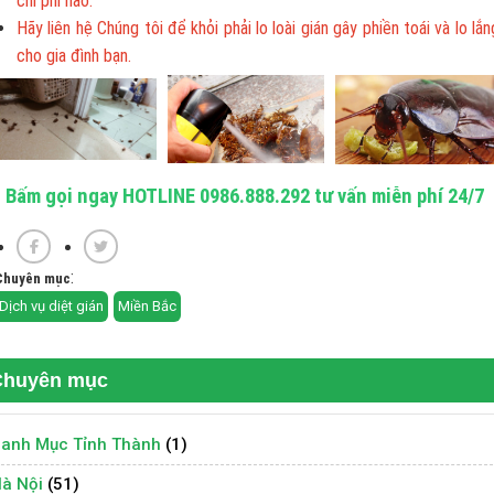
chi phí nào.
Hãy liên hệ Chúng tôi để khỏi phải lo loài gián gây phiền toái và lo lắn
cho gia đình bạn.
Bấm gọi ngay HOTLINE 0986.888.292 tư vấn miễn phí 24/7
:
Chuyên mục
Dịch vụ diệt gián
Miền Bắc
Chuyên mục
anh Mục Tỉnh Thành
(1)
à Nội
(51)