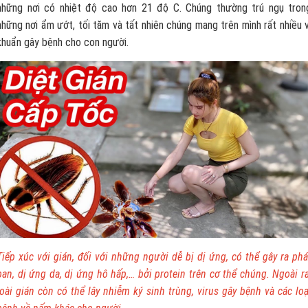
những nơi có nhiệt độ cao hơn 21 độ C. Chúng thường trú ngụ tron
những nơi ẩm ướt, tối tăm và tất nhiên chúng mang trên mình rất nhiều v
khuẩn gây bệnh cho con người.
Tiếp xúc với gián, đối với những người dễ bị dị ứng, có thể gây ra phá
ban, dị ứng da, dị ứng hô hấp,… bởi protein trên cơ thể chúng. Ngoài ra
loài gián còn có thể lây nhiễm ký sinh trùng, virus gây bệnh và các loạ