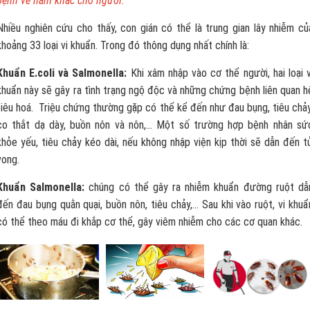
bệnh về nấm khác cho người.
Nhiều nghiên cứu cho thấy, con gián có thể là trung gian lây nhiễm củ
khoảng 33 loại vi khuẩn. Trong đó thông dụng nhất chính là:
Khuẩn E.coli và Salmonella:
Khi xâm nhập vào cơ thể người, hai loại v
khuẩn này sẽ gây ra tình trạng ngộ độc và những chứng bệnh liên quan h
tiêu hoá. Triệu chứng thường gặp có thể kể đến như đau bụng, tiêu chảy
co thắt dạ dày, buồn nôn và nôn,… Một số trường hợp bệnh nhân sứ
khỏe yếu, tiêu chảy kéo dài, nếu không nhập viện kịp thời sẽ dẫn đến t
vong.
Khuẩn Salmonella:
chúng có thể gây ra nhiễm khuẩn đường ruột dẫ
đến đau bụng quằn quại, buồn nôn, tiêu chảy,… Sau khi vào ruột, vi khuẩ
có thể theo máu đi khắp cơ thể, gây viêm nhiễm cho các cơ quan khác.