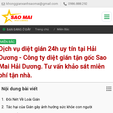
khonggianxanhsaomai@gmail.com
0986.888.292
BẠN ĐANG Ở ĐÂY
Trang chủ
Miền Bắc
MIỀN BẮC
Dịch vụ diệt gián 24h uy tín tại Hải
Dương - Công ty diệt gián tận gốc Sao
Mai Hải Dương. Tư vấn khảo sát miễn
phí tận nhà.
Nội dung bài viết
1.
Đôi Nét Về Loài Gián
2.
Tác hại của Gián gây ảnh hưởng sức khỏe con người