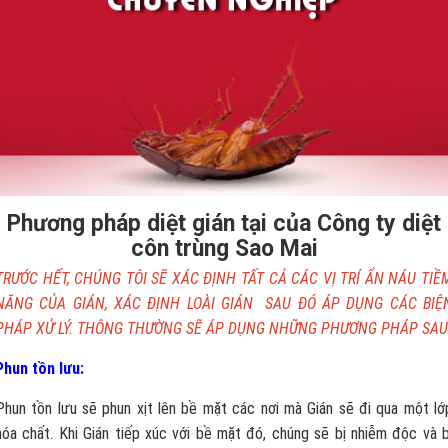
Phương pháp diệt gián tại của Công ty diệt
côn trùng Sao Mai
TRƯỚC HẾT, CHÚNG TÔI SẼ XÁC ĐỊNH TẤT CẢ CÁC VỊ TRÍ ẨN NÁU TIỀ
NĂNG CỦA GIÁN, XÁC ĐỊNH LOÀI GIÁN SAU ĐÓ ÁP DỤNG CÁC BIỆ
PHÁP XỬ LÝ. THÔNG THƯỜNG SẼ ÁP DỤNG NHỮNG PHƯƠNG PHÁP SAU
Phun tồn lưu:
Phun tồn lưu sẽ phun xịt lên bề mặt các nơi mà Gián sẽ đi qua một lớ
hóa chất. Khi Gián tiếp xúc với bề mặt đó, chúng sẽ bị nhiễm độc và b