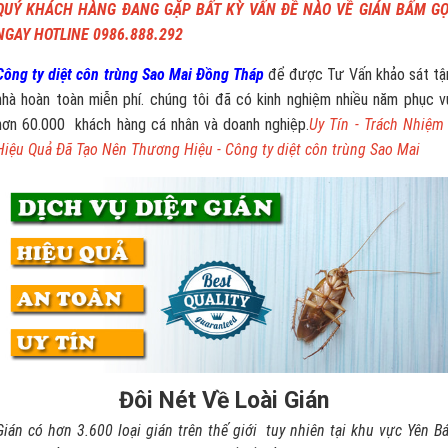
QUÝ KHÁCH HÀNG ĐANG GẶP BẤT KỲ VẤN ĐỀ NÀO VỀ GIÁN BẤM GỌ
NGAY HOTLINE 0986.888.292
Công ty diệt côn trùng Sao Mai Đồng Tháp
để được Tư Vấn khảo sát tậ
nhà hoàn toàn miễn phí. chúng tôi đã có kinh nghiệm nhiều năm phục v
hơn 60.000 khách hàng cá nhân và doanh nghiệp.
Uy Tín - Trách Nhiệm 
Hiệu Quả Đã Tạo Nên Thương Hiệu - Công ty diệt côn trùng Sao Mai
Đôi Nét Về Loài Gián
Gián có hơn 3.600 loại gián trên thế giới tuy nhiên tại khu vực Yên Bá