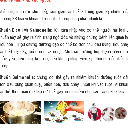
bệnh về nấm khác cho người.
Nhiều nghiên cứu cho thấy, con gián có thể là trung gian lây nhiễm củ
khoảng 33 loại vi khuẩn. Trong đó thông dụng nhất chính là:
Khuẩn E.coli và Salmonella:
Khi xâm nhập vào cơ thể người, hai loại v
khuẩn này sẽ gây ra tình trạng ngộ độc và những chứng bệnh liên quan h
tiêu hoá. Triệu chứng thường gặp có thể kể đến như đau bụng, tiêu chảy
co thắt dạ dày, buồn nôn và nôn,… Một số trường hợp bệnh nhân sứ
khỏe yếu, tiêu chảy kéo dài, nếu không nhập viện kịp thời sẽ dẫn đến t
vong.
Khuẩn Salmonella:
chúng có thể gây ra nhiễm khuẩn đường ruột dẫ
đến đau bụng quằn quại, buồn nôn, tiêu chảy,… Sau khi vào ruột, vi khuẩ
có thể theo máu đi khắp cơ thể, gây viêm nhiễm cho các cơ quan khác.