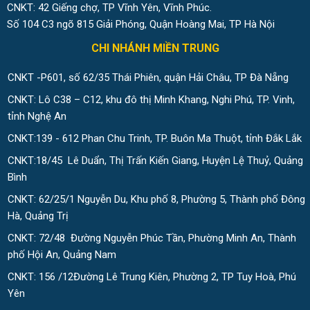
CNKT: 42 Giếng chợ, TP Vĩnh Yên, Vĩnh Phúc.
Số 104 C3 ngõ 815 Giải Phóng, Quận Hoàng Mai, TP Hà Nội
CHI NHÁNH MIỀN TRUNG
CNKT -P601, số 62/35 Thái Phiên, quận Hải Châu, TP Đà Nẵng
CNKT: Lô C38 – C12, khu đô thị Minh Khang, Nghi Phú, TP. Vinh,
tỉnh Nghệ An
CNKT:139 - 612 Phan Chu Trinh, TP. Buôn Ma Thuột, tỉnh Đắk Lắk
CNKT:18/45 Lê Duẩn, Thị Trấn Kiến Giang, Huyện Lệ Thuỷ, Quảng
Bình
CNKT: 62/25/1 Nguyễn Du, Khu phố 8, Phường 5, Thành phố Đông
Hà, Quảng Trị
CNKT: 72/48 Đường Nguyễn Phúc Tần, Phường Minh An, Thành
phố Hội An, Quảng Nam
CNKT: 156 /12Đường Lê Trung Kiên, Phường 2, TP Tuy Hoà, Phú
Yên