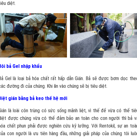
tiêu diệt.
Bôi bả Gel nhập khẩu
Bả Gel là loại bả hóa chất rất hấp dẫn Gián. Bả sẽ được bơm dọc the
các đường đi của chúng. Khi ăn vào chúng sẽ bị tiêu diệt.
Diệt gián bằng bả keo thế hệ mới
Gián là loài côn trùng có sức sống mãnh liệt, vì thế để vừa có thể tiê
diệt được chúng vừa có thể đảm bảo an toàn cho con người thì bả v
hóa chất phun phải được nghiên cứu kỹ lưỡng. Với Rentokil, sự an toà
của con người là ưu tiên hàng đầu, những giải pháp của chúng tôi luô