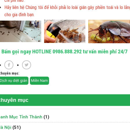
chi phí nào.
Hãy liên hệ Chúng tôi để khỏi phải lo loài gián gây phiền toái và lo lắn
cho gia đình bạn.
Bấm gọi ngay HOTLINE 0986.888.292 tư vấn miễn phí 24/7
:
Chuyên mục
Dịch vụ diệt gián
Miền Nam
Chuyên mục
anh Mục Tỉnh Thành
(1)
à Nội
(51)