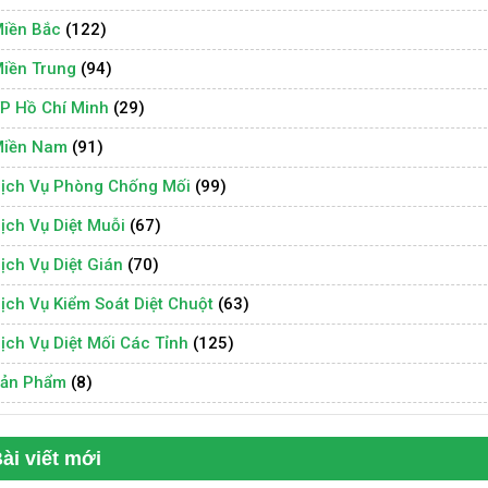
iền Bắc
(122)
iền Trung
(94)
P Hồ Chí Minh
(29)
iền Nam
(91)
ịch Vụ Phòng Chống Mối
(99)
ịch Vụ Diệt Muỗi
(67)
ịch Vụ Diệt Gián
(70)
ịch Vụ Kiểm Soát Diệt Chuột
(63)
ịch Vụ Diệt Mối Các Tỉnh
(125)
ản Phẩm
(8)
ài viết mới