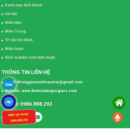
Danh mục tỉnh thành
Hà Nội
Miền Bắc
Miền Trung
TP Hồ Chí Minh
Miền Nam
Dịch vụ kiểm soát diệt chuột
THÔNG TIN LIÊN HỆ
Email: khonggianxanhsaomai@gmail.com
Website: www.dietmoitangocgiare.com
Hotline: 0986.888.292
BẤM GỌI NGAY:
0986.888.292