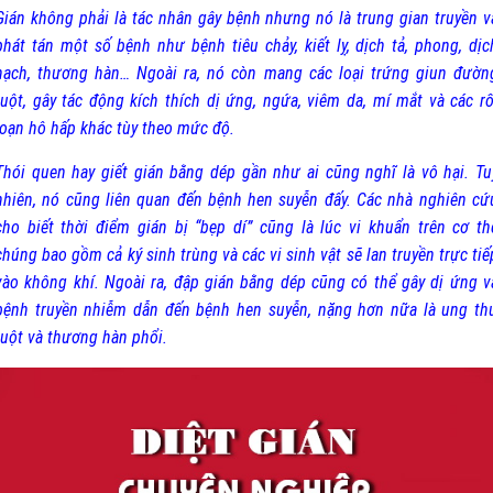
Gián không phải là tác nhân gây bệnh nhưng nó là trung gian truyền v
phát tán một số bệnh như bệnh tiêu chảy, kiết lỵ, dịch tả, phong, dịc
hạch, thương hàn… Ngoài ra, nó còn mang các loại trứng giun đườn
ruột, gây tác động kích thích dị ứng, ngứa, viêm da, mí mắt và các rố
loạn hô hấp khác tùy theo mức độ.
Thói quen hay giết gián bằng dép gần như ai cũng nghĩ là vô hại. Tu
nhiên, nó cũng liên quan đến bệnh hen suyễn đấy. Các nhà nghiên cứ
cho biết thời điểm gián bị “bẹp dí” cũng là lúc vi khuẩn trên cơ th
chúng bao gồm cả ký sinh trùng và các vi sinh vật sẽ lan truyền trực tiế
vào không khí. Ngoài ra, đập gián bằng dép cũng có thể gây dị ứng v
bệnh truyền nhiễm dẫn đến bệnh hen suyễn, nặng hơn nữa là ung th
ruột và thương hàn phổi.