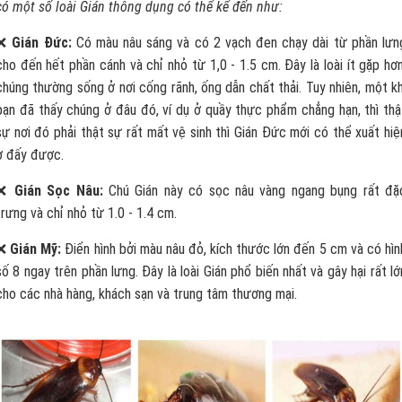
có một số loài Gián thông dụng có thể kể đến như:
❌
Gián Đức:
Có màu nâu sáng và có 2 vạch đen chạy dài từ phần lưn
cho đến hết phần cánh và chỉ nhỏ từ 1,0 - 1.5 cm. Đây là loài ít gặp hơn
chúng thường sống ở nơi cống rãnh, ống dẫn chất thải. Tuy nhiên, một kh
bạn đã thấy chúng ở đâu đó, ví dụ ở quầy thực phẩm chẳng hạn, thì thậ
sự nơi đó phải thật sự rất mất vệ sinh thì Gián Đức mới có thể xuất hiệ
ở đấy được.
❌
Gián Sọc Nâu:
Chú Gián này có sọc nâu vàng ngang bụng rất đặ
trưng và chỉ nhỏ từ 1.0 - 1.4 cm.
❌
Gián Mỹ:
Điển hình bởi màu nâu đỏ, kích thước lớn đến 5 cm và có hìn
số 8 ngay trên phần lưng. Đây là loài Gián phổ biến nhất và gây hại rất lớ
cho các nhà hàng, khách sạn và trung tâm thương mại.