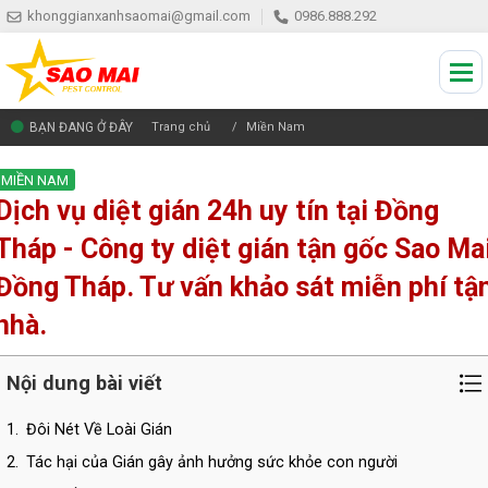
khonggianxanhsaomai@gmail.com
0986.888.292
BẠN ĐANG Ở ĐÂY
Trang chủ
Miền Nam
MIỀN NAM
Dịch vụ diệt gián 24h uy tín tại Đồng
Tháp - Công ty diệt gián tận gốc Sao Ma
Đồng Tháp. Tư vấn khảo sát miễn phí tậ
nhà.
Nội dung bài viết
1.
Đôi Nét Về Loài Gián
2.
Tác hại của Gián gây ảnh hưởng sức khỏe con người