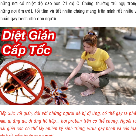
những nơi có nhiệt độ cao hơn 21 độ C. Chúng thường trú ngụ tron
những nơi ẩm ướt, tối tăm và tất nhiên chúng mang trên mình rất nhiều v
khuẩn gây bệnh cho con người.
Tiếp xúc với gián, đối với những người dễ bị dị ứng, có thể gây ra phá
ban, dị ứng da, dị ứng hô hấp,… bởi protein trên cơ thể chúng. Ngoài ra
loài gián còn có thể lây nhiễm ký sinh trùng, virus gây bệnh và các loạ