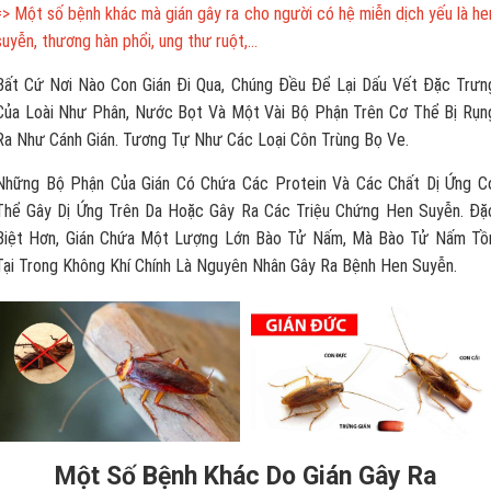
=> Một số bệnh khác mà gián gây ra cho người có hệ miễn dịch yếu là he
suyễn, thương hàn phổi, ung thư ruột,…
Bất Cứ Nơi Nào Con Gián Đi Qua, Chúng Đều Để Lại Dấu Vết Đặc Trưn
Của Loài Như Phân, Nước Bọt Và Một Vài Bộ Phận Trên Cơ Thể Bị Rụn
Ra Như Cánh Gián. Tương Tự Như Các Loại Côn Trùng Bọ Ve.
Những Bộ Phận Của Gián Có Chứa Các Protein Và Các Chất Dị Ứng C
Thể Gây Dị Ứng Trên Da Hoặc Gây Ra Các Triệu Chứng Hen Suyễn. Đặ
Biệt Hơn, Gián Chứa Một Lượng Lớn Bào Tử Nấm, Mà Bào Tử Nấm Tồ
Tại Trong Không Khí Chính Là Nguyên Nhân Gây Ra Bệnh Hen Suyễn.
Một Số Bệnh Khác Do Gián Gây Ra