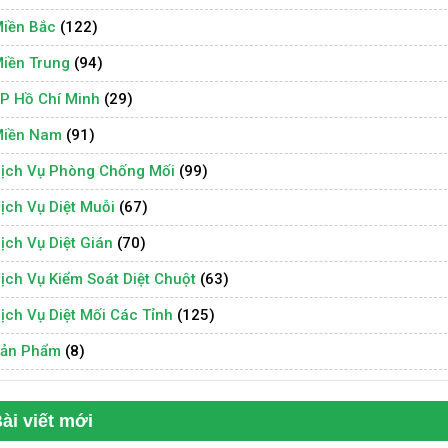
iền Bắc
(122)
iền Trung
(94)
P Hồ Chí Minh
(29)
iền Nam
(91)
ịch Vụ Phòng Chống Mối
(99)
ịch Vụ Diệt Muỗi
(67)
ịch Vụ Diệt Gián
(70)
ịch Vụ Kiểm Soát Diệt Chuột
(63)
ịch Vụ Diệt Mối Các Tỉnh
(125)
ản Phẩm
(8)
ài viết mới