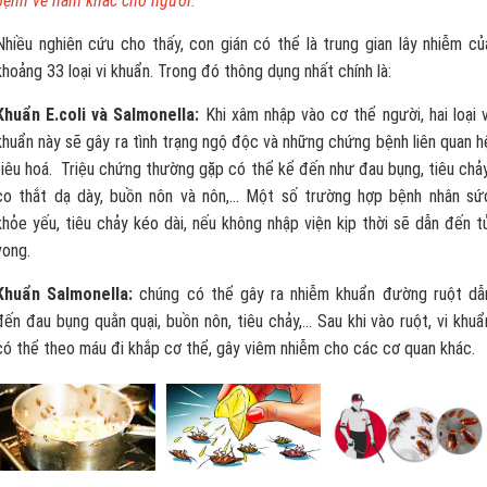
bệnh về nấm khác cho người.
Nhiều nghiên cứu cho thấy, con gián có thể là trung gian lây nhiễm củ
khoảng 33 loại vi khuẩn. Trong đó thông dụng nhất chính là:
Khuẩn E.coli và Salmonella:
Khi xâm nhập vào cơ thể người, hai loại v
khuẩn này sẽ gây ra tình trạng ngộ độc và những chứng bệnh liên quan h
tiêu hoá. Triệu chứng thường gặp có thể kể đến như đau bụng, tiêu chảy
co thắt dạ dày, buồn nôn và nôn,… Một số trường hợp bệnh nhân sứ
khỏe yếu, tiêu chảy kéo dài, nếu không nhập viện kịp thời sẽ dẫn đến t
vong.
Khuẩn Salmonella:
chúng có thể gây ra nhiễm khuẩn đường ruột dẫ
đến đau bụng quằn quại, buồn nôn, tiêu chảy,… Sau khi vào ruột, vi khuẩ
có thể theo máu đi khắp cơ thể, gây viêm nhiễm cho các cơ quan khác.