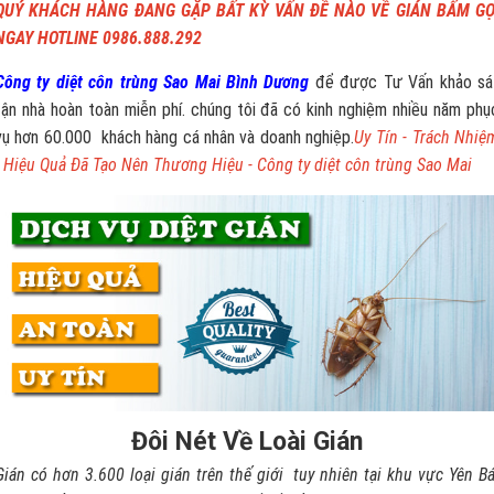
QUÝ KHÁCH HÀNG ĐANG GẶP BẤT KỲ VẤN ĐỀ NÀO VỀ GIÁN BẤM GỌ
NGAY HOTLINE 0986.888.292
Công ty diệt côn trùng Sao Mai Bình Dương
để được Tư Vấn khảo sá
tận nhà hoàn toàn miễn phí. chúng tôi đã có kinh nghiệm nhiều năm phụ
vụ hơn 60.000 khách hàng cá nhân và doanh nghiệp.
Uy Tín - Trách Nhiệ
- Hiệu Quả Đã Tạo Nên Thương Hiệu - Công ty diệt côn trùng Sao Mai
Đôi Nét Về Loài Gián
Gián có hơn 3.600 loại gián trên thế giới tuy nhiên tại khu vực Yên Bá