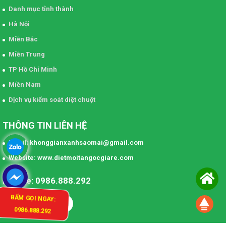
Danh mục tỉnh thành
Hà Nội
Miền Bắc
Miền Trung
TP Hồ Chí Minh
Miền Nam
Dịch vụ kiểm soát diệt chuột
THÔNG TIN LIÊN HỆ
Email: khonggianxanhsaomai@gmail.com
Website: www.dietmoitangocgiare.com
Hotline: 0986.888.292
BẤM GỌI NGAY:
0986.888.292