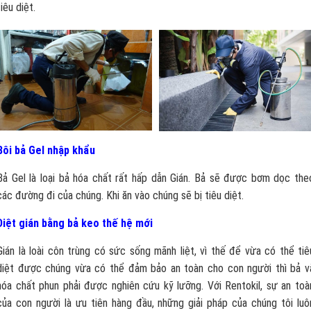
tiêu diệt.
Bôi bả Gel nhập khẩu
Bả Gel là loại bả hóa chất rất hấp dẫn Gián. Bả sẽ được bơm dọc the
các đường đi của chúng. Khi ăn vào chúng sẽ bị tiêu diệt.
Diệt gián bằng bả keo thế hệ mới
Gián là loài côn trùng có sức sống mãnh liệt, vì thế để vừa có thể tiê
diệt được chúng vừa có thể đảm bảo an toàn cho con người thì bả v
hóa chất phun phải được nghiên cứu kỹ lưỡng. Với Rentokil, sự an toà
của con người là ưu tiên hàng đầu, những giải pháp của chúng tôi luô