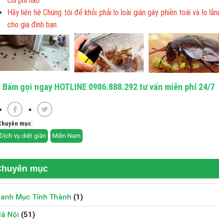
chi phí nào.
Hãy liên hệ Chúng tôi để khỏi phải lo loài gián gây phiền toái và lo lắn
cho gia đình bạn.
Bấm gọi ngay HOTLINE 0986.888.292 tư vấn miễn phí 24/7
:
Chuyên mục
Dịch vụ diệt gián
Miền Nam
Chuyên mục
anh Mục Tỉnh Thành
(1)
à Nội
(51)