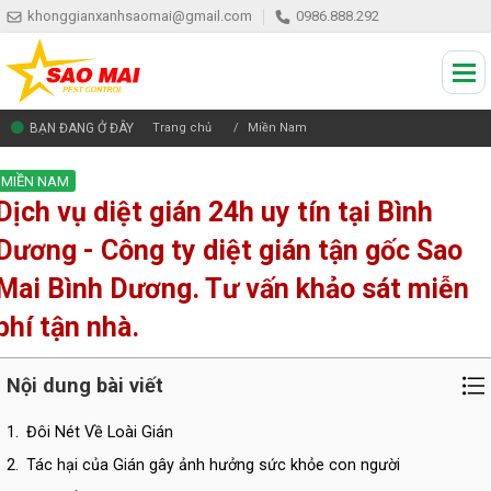
khonggianxanhsaomai@gmail.com
0986.888.292
BẠN ĐANG Ở ĐÂY
Trang chủ
Miền Nam
MIỀN NAM
Dịch vụ diệt gián 24h uy tín tại Bình
Dương - Công ty diệt gián tận gốc Sao
Mai Bình Dương. Tư vấn khảo sát miễn
phí tận nhà.
Nội dung bài viết
1.
Đôi Nét Về Loài Gián
2.
Tác hại của Gián gây ảnh hưởng sức khỏe con người