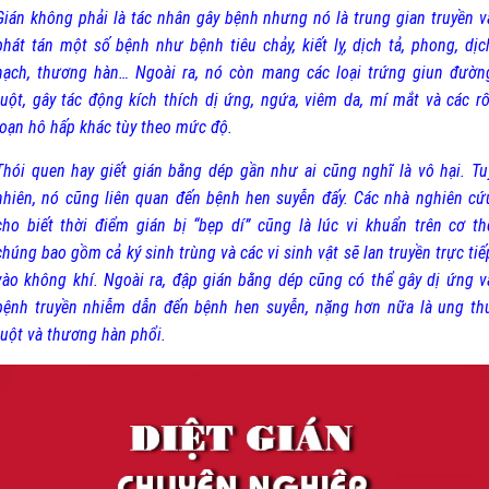
Gián không phải là tác nhân gây bệnh nhưng nó là trung gian truyền v
phát tán một số bệnh như bệnh tiêu chảy, kiết lỵ, dịch tả, phong, dịc
hạch, thương hàn… Ngoài ra, nó còn mang các loại trứng giun đườn
ruột, gây tác động kích thích dị ứng, ngứa, viêm da, mí mắt và các rố
loạn hô hấp khác tùy theo mức độ.
Thói quen hay giết gián bằng dép gần như ai cũng nghĩ là vô hại. Tu
nhiên, nó cũng liên quan đến bệnh hen suyễn đấy. Các nhà nghiên cứ
cho biết thời điểm gián bị “bẹp dí” cũng là lúc vi khuẩn trên cơ th
chúng bao gồm cả ký sinh trùng và các vi sinh vật sẽ lan truyền trực tiế
vào không khí. Ngoài ra, đập gián bằng dép cũng có thể gây dị ứng v
bệnh truyền nhiễm dẫn đến bệnh hen suyễn, nặng hơn nữa là ung th
ruột và thương hàn phổi.