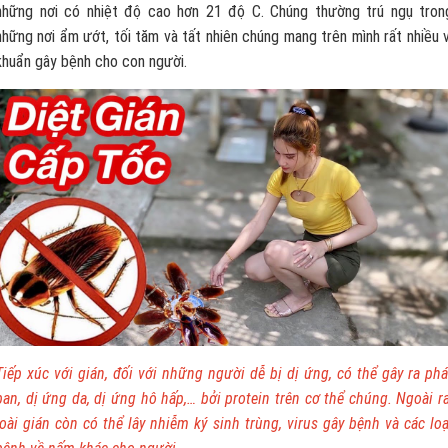
những nơi có nhiệt độ cao hơn 21 độ C. Chúng thường trú ngụ tron
những nơi ẩm ướt, tối tăm và tất nhiên chúng mang trên mình rất nhiều v
khuẩn gây bệnh cho con người.
Tiếp xúc với gián, đối với những người dễ bị dị ứng, có thể gây ra phá
ban, dị ứng da, dị ứng hô hấp,… bởi protein trên cơ thể chúng. Ngoài ra
loài gián còn có thể lây nhiễm ký sinh trùng, virus gây bệnh và các loạ