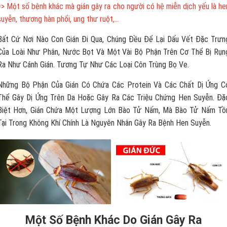
=> Một số bệnh khác mà gián gây ra cho người có hệ miễn dịch yếu là he
suyễn, thương hàn phổi, ung thư ruột,…
Bất Cứ Nơi Nào Con Gián Đi Qua, Chúng Đều Để Lại Dấu Vết Đặc Trưn
Của Loài Như Phân, Nước Bọt Và Một Vài Bộ Phận Trên Cơ Thể Bị Rụn
Ra Như Cánh Gián. Tương Tự Như Các Loại Côn Trùng Bọ Ve.
Những Bộ Phận Của Gián Có Chứa Các Protein Và Các Chất Dị Ứng C
Thể Gây Dị Ứng Trên Da Hoặc Gây Ra Các Triệu Chứng Hen Suyễn. Đặ
Biệt Hơn, Gián Chứa Một Lượng Lớn Bào Tử Nấm, Mà Bào Tử Nấm Tồ
Tại Trong Không Khí Chính Là Nguyên Nhân Gây Ra Bệnh Hen Suyễn.
Một Số Bệnh Khác Do Gián Gây Ra