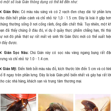
có một số loài Gián thông dụng có thể kể đến như:
❌
Gián Đức:
Có màu nâu sáng và có 2 vạch đen chạy dài từ phần lưn
cho đến hết phần cánh và chỉ nhỏ từ 1,0 - 1.5 cm. Đây là loài ít gặp hơn
chúng thường sống ở nơi cống rãnh, ống dẫn chất thải. Tuy nhiên, một kh
bạn đã thấy chúng ở đâu đó, ví dụ ở quầy thực phẩm chẳng hạn, thì thậ
sự nơi đó phải thật sự rất mất vệ sinh thì Gián Đức mới có thể xuất hiệ
ở đấy được.
❌
Gián Sọc Nâu:
Chú Gián này có sọc nâu vàng ngang bụng rất đặ
trưng và chỉ nhỏ từ 1.0 - 1.4 cm.
❌
Gián Mỹ:
Điển hình bởi màu nâu đỏ, kích thước lớn đến 5 cm và có hìn
số 8 ngay trên phần lưng. Đây là loài Gián phổ biến nhất và gây hại rất lớ
cho các nhà hàng, khách sạn và trung tâm thương mại.