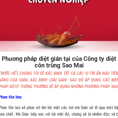
Phương pháp diệt gián tại của Công ty diệt
côn trùng Sao Mai
TRƯỚC HẾT, CHÚNG TÔI SẼ XÁC ĐỊNH TẤT CẢ CÁC VỊ TRÍ ẨN NÁU TIỀ
NĂNG CỦA GIÁN, XÁC ĐỊNH LOÀI GIÁN SAU ĐÓ ÁP DỤNG CÁC BIỆ
PHÁP XỬ LÝ. THÔNG THƯỜNG SẼ ÁP DỤNG NHỮNG PHƯƠNG PHÁP SAU
Phun tồn lưu:
Phun tồn lưu sẽ phun xịt lên bề mặt các nơi mà Gián sẽ đi qua một lớ
hóa chất. Khi Gián tiếp xúc với bề mặt đó, chúng sẽ bị nhiễm độc và b