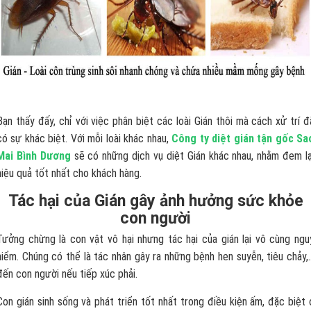
Bạn thấy đấy, chỉ với việc phân biệt các loài Gián thôi mà cách xử trí đ
có sự khác biệt. Với mỗi loài khác nhau,
Công ty diệt gián tận gốc Sa
Mai Bình Dương
sẽ có những dịch vụ diệt Gián khác nhau, nhằm đem lạ
hiệu quả tốt nhất cho khách hàng.
Tác hại của Gián gây ảnh hưởng sức khỏe
con người
Tưởng chừng là con vật vô hại nhưng tác hại của gián lại vô cùng ngu
hiểm. Chúng có thể là tác nhân gây ra những bệnh hen suyễn, tiêu chảy,
đến con người nếu tiếp xúc phải.
Con gián sinh sống và phát triển tốt nhất trong điều kiện ấm, đặc biệt 