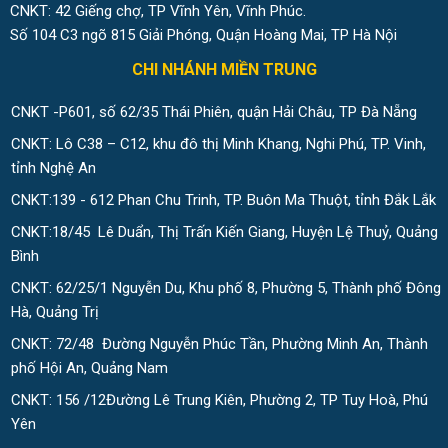
CNKT: 42 Giếng chợ, TP Vĩnh Yên, Vĩnh Phúc.
Số 104 C3 ngõ 815 Giải Phóng, Quận Hoàng Mai, TP Hà Nội
CHI NHÁNH MIỀN TRUNG
CNKT -P601, số 62/35 Thái Phiên, quận Hải Châu, TP Đà Nẵng
CNKT: Lô C38 – C12, khu đô thị Minh Khang, Nghi Phú, TP. Vinh,
tỉnh Nghệ An
CNKT:139 - 612 Phan Chu Trinh, TP. Buôn Ma Thuột, tỉnh Đắk Lắk
CNKT:18/45 Lê Duẩn, Thị Trấn Kiến Giang, Huyện Lệ Thuỷ, Quảng
Bình
CNKT: 62/25/1 Nguyễn Du, Khu phố 8, Phường 5, Thành phố Đông
Hà, Quảng Trị
CNKT: 72/48 Đường Nguyễn Phúc Tần, Phường Minh An, Thành
phố Hội An, Quảng Nam
CNKT: 156 /12Đường Lê Trung Kiên, Phường 2, TP Tuy Hoà, Phú
Yên