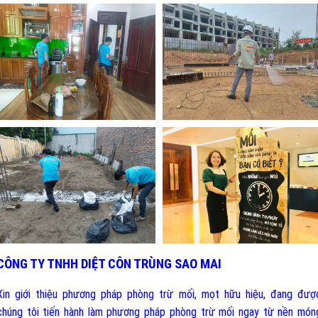
CÔNG TY TNHH DIỆT CÔN TRÙNG SAO MAI
Xin giới thiệu phương pháp phòng trừ mối, mọt hữu hiệu, đang đượ
chúng tôi tiến hành làm phương pháp phòng trừ mối ngay từ nền món