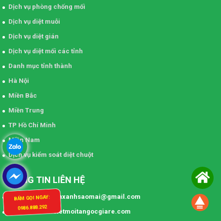
Dịch vụ phòng chống mối
Dịch vụ diệt muỗi
Dịch vụ diệt gián
Dịch vụ diệt mối các tỉnh
Danh mục tỉnh thành
Hà Nội
Miền Bắc
Miền Trung
TP Hồ Chí Minh
Miền Nam
Dịch vụ kiểm soát diệt chuột
THÔNG TIN LIÊN HỆ
BẤM GỌI NGAY:
Email: khonggianxanhsaomai@gmail.com
0986.888.292
Website: www.dietmoitangocgiare.com