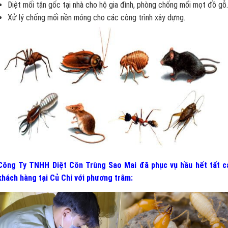
Diệt mối tận gốc tại nhà cho hộ gia đình, phòng chống mối mọt đồ gỗ.
Xử lý chống mối nền móng cho các công trình xây dựng.
Công Ty TNHH Diệt Côn Trùng Sao Mai đã phục vụ hầu hết tất c
khách hàng tại Củ Chi
v
ới phương trâm: