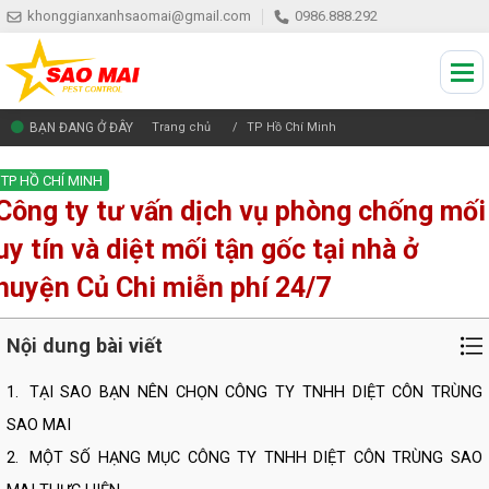
khonggianxanhsaomai@gmail.com
0986.888.292
BẠN ĐANG Ở ĐÂY
Trang chủ
TP Hồ Chí Minh
TP HỒ CHÍ MINH
Công ty tư vấn dịch vụ phòng chống mối
uy tín và diệt mối tận gốc tại nhà ở
huyện Củ Chi miễn phí 24/7
Nội dung bài viết
1.
TẠI SAO BẠN NÊN CHỌN CÔNG TY TNHH DIỆT CÔN TRÙNG
SAO MAI
2.
MỘT SỐ HẠNG MỤC CÔNG TY TNHH DIỆT CÔN TRÙNG SAO