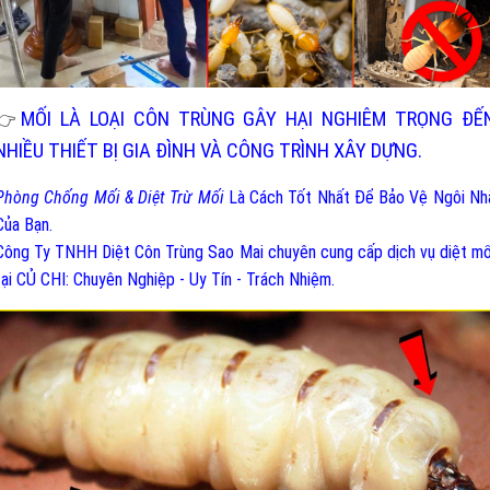
MỐI LÀ LOẠI CÔN TRÙNG GÂY HẠI NGHIÊM TRỌNG ĐẾ
👉
NHIỀU THIẾT BỊ GIA ĐÌNH VÀ CÔNG TRÌNH XÂY DỰNG.
Phòng Chống Mối & Diệt Trừ Mối
Là Cách Tốt Nhất Để Bảo Vệ Ngôi Nh
Của Bạn.
Công Ty TNHH Diệt Côn Trùng Sao Mai chuyên cung cấp dịch vụ diệt mố
tại CỦ CHI: Chuyên Nghiệp - Uy Tín - Trách Nhiệm.