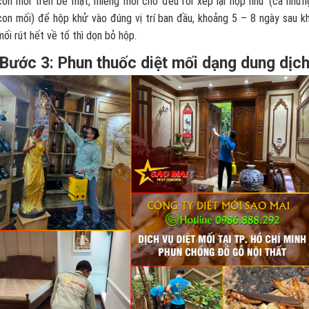
con mối trên bề mặt, miếng mồi cho đều rồi xếp lại hộp nhử (cả nhữn
con mối) để hộp khử vào đúng vị trí ban đầu, khoảng 5 – 8 ngày sau kh
mối rút hết về tổ thì dọn bỏ hộp.
Bước 3: Phun thuốc diệt mối dạng dung dịc