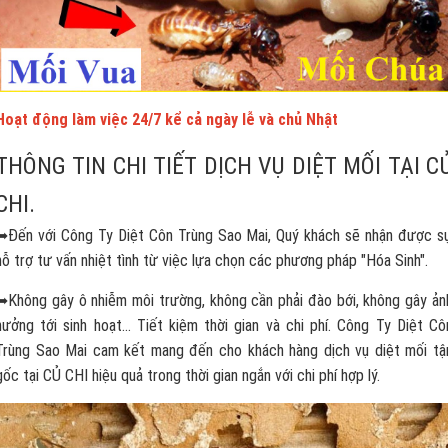
Hoạt động làm việc 24/7 kể cả ngày lễ và chủ Nhật
THÔNG TIN CHI TIẾT DỊCH VỤ DIỆT MỐI TẠI C
CHI.
➥Đến với Công Ty Diệt Côn Trùng Sao Mai, Quý khách sẽ nhận được s
hỗ trợ tư vấn nhiệt tình từ việc lựa chọn các phương pháp "Hóa Sinh".
➥Không gây ô nhiễm môi trường, không cần phải đào bới, không gây ản
hưởng tới sinh hoạt... Tiết kiệm thời gian và chi phí. Công Ty Diệt Cô
Trùng Sao Mai cam kết mang đến cho khách hàng dịch vụ diệt mối tậ
gốc tại CỦ CHI hiệu quả trong thời gian ngắn với chi phí hợp lý.