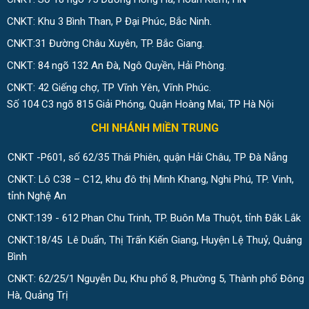
CNKT: Khu 3 Bình Than, P Đại Phúc, Bắc Ninh.
CNKT:31 Đường Châu Xuyên, TP. Bắc Giang.
CNKT: 84 ngõ 132 An Đà, Ngô Quyền, Hải Phòng.
CNKT: 42 Giếng chợ, TP Vĩnh Yên, Vĩnh Phúc.
Số 104 C3 ngõ 815 Giải Phóng, Quận Hoàng Mai, TP Hà Nội
CHI NHÁNH MIỀN TRUNG
CNKT -P601, số 62/35 Thái Phiên, quận Hải Châu, TP Đà Nẵng
CNKT: Lô C38 – C12, khu đô thị Minh Khang, Nghi Phú, TP. Vinh,
tỉnh Nghệ An
CNKT:139 - 612 Phan Chu Trinh, TP. Buôn Ma Thuột, tỉnh Đắk Lắk
CNKT:18/45 Lê Duẩn, Thị Trấn Kiến Giang, Huyện Lệ Thuỷ, Quảng
Bình
CNKT: 62/25/1 Nguyễn Du, Khu phố 8, Phường 5, Thành phố Đông
Hà, Quảng Trị