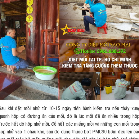
Sau khi đặt mồi nhử từ 10-15 ngày tiến hành kiểm tra nếu thấy xun
quanh hộp có đường ăn của mối, đó là lúc mối đã ăn nhiều trong hộp
Trước hết dỡ hộp nhử mồi, đổ hết các miếng mồi và những con mối tron
hộp nhử vào 1 chậu khô, sau đó dùng thuốc bột PMC90 bơm đều lên cá