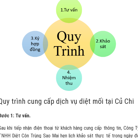
Quy trình cung cấp dịch vụ diệt mối tại Củ Chi
Bước 1: Tư vấn.
Sau khi tiếp nhận điện thoại từ khách hàng cung cấp thông tin, Công T
TNHH Diệt Côn Trùng Sao Mai hẹn lịch khảo sát thực tế trong ngày đ