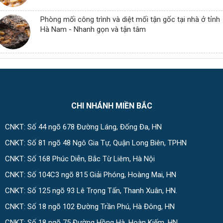
Phòng mối công trình và diệt mối tận gốc tại nhà ở tỉnh
Hà Nam - Nhanh gọn và tận tâm
CHI NHÁNH MIỀN BẮC
CNKT: Số 44 ngõ 678 Đường Láng, Đống Đa, HN
CNKT: Số 81 ngõ 48 Ngô Gia Tự, Quận Long Biên, TPHN
CNKT: Số 168 Phúc Diễn, Bắc Từ Liêm, Hà Nội
CNKT: Số 104C3 ngõ 815 Giải Phóng, Hoàng Mai, HN
CNKT: Số 125 ngõ 93 Lê Trọng Tấn, Thanh Xuân, HN.
CNKT: Số 18 ngõ 102 Đường Trần Phú, Hà Đông, HN
CNKT: Số 18 ngõ 75 Đường Hồng Hà, Hoàn Kiếm, HN