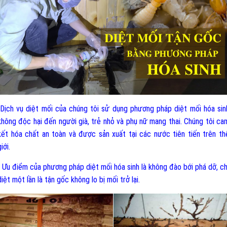
-Dịch vụ diệt mối của chúng tôi sử dụng phương pháp diệt mối hóa sin
không độc hại đến người già, trẻ nhỏ và phụ nữ mang thai. Chúng tôi ca
kết hóa chất an toàn và được sản xuất tại các nước tiên tiến trên th
iới.
- Ưu điểm của phương pháp diệt mối hóa sinh là không đào bới phá dỡ, ch
diệt một lần là tận gốc không lo bị mối trở lại.