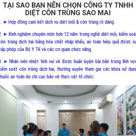
TẠI SAO BẠN NÊN CHỌN CÔNG TY TNHH
DIỆT CÔN TRÙNG SAO MAI
1. ➤ Hợp đồng cam kết dịch vụ diệt mối & côn trùng rõ dàng.
2. ➤ Kinh nghiệm chuyên môn hơn 12 năm trong nghề diệt mối, kiểm soá
côn trùng dịch hại bằng hóa chất nhập khẩu, an toàn hiệu quả được s
cấp phép của Bộ Y Tế và các cơ quan chức năng.
3. ➤ Nhân viên nhiệt tình vui vẻ được huấn luyện bài bản trong lĩnh vự
kiểm soát côn trùng dịch hại, thường xuyên tham gia các khóa sử dụn
thuốc an toàn do chi cục bảo vệ thực vật tổ chức.