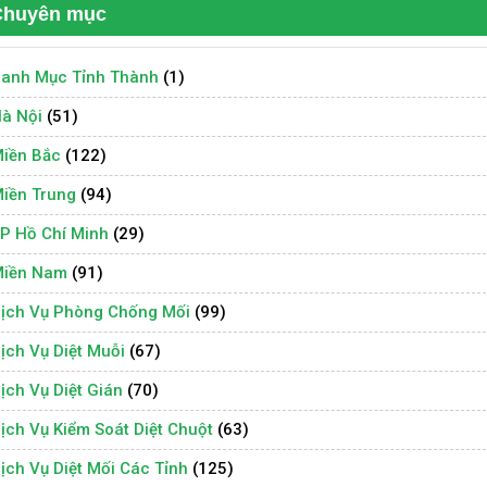
Chuyên mục
anh Mục Tỉnh Thành
(1)
à Nội
(51)
iền Bắc
(122)
iền Trung
(94)
P Hồ Chí Minh
(29)
iền Nam
(91)
ịch Vụ Phòng Chống Mối
(99)
ịch Vụ Diệt Muỗi
(67)
ịch Vụ Diệt Gián
(70)
ịch Vụ Kiểm Soát Diệt Chuột
(63)
ịch Vụ Diệt Mối Các Tỉnh
(125)