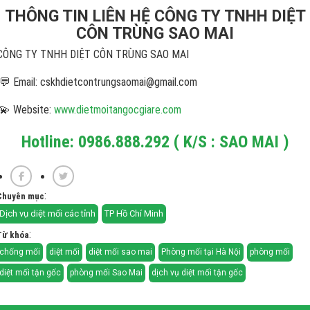
THÔNG TIN LIÊN HỆ CÔNG TY TNHH DIỆT
CÔN TRÙNG SAO MAI
CÔNG TY TNHH DIỆT CÔN TRÙNG SAO MAI
💬 Email: cskhdietcontrungsaomai@gmail.com
💫 Website:
www.dietmoitangocgiare.com
Hotline: 0986.888.292 ( K/S : SAO MAI )
:
Chuyên mục
Dịch vụ diệt mối các tỉnh
TP Hồ Chí Minh
:
Từ khóa
chống mối
diệt mối
diệt mối sao mai
Phòng mối tại Hà Nội
phòng mối
diệt mối tận gốc
phòng mối Sao Mai
dịch vụ diệt mối tận gốc