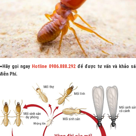
➥
Hãy gọi ngay
Hotline 0986.888.292
để được tư vấn và khảo sá
Miễn Phí.