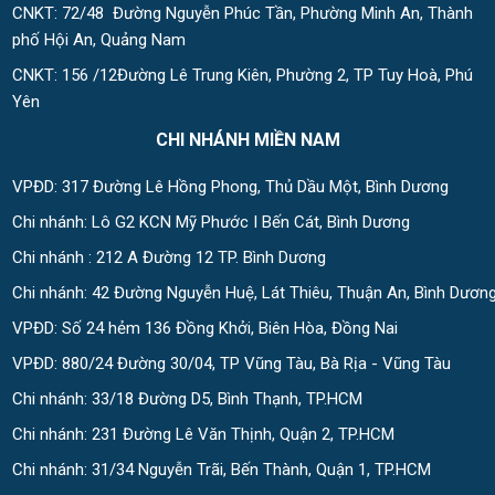
CNKT: 72/48 Đường Nguyễn Phúc Tần, Phường Minh An, Thành
phố Hội An, Quảng Nam
CNKT: 156 /12Đường Lê Trung Kiên, Phường 2, TP Tuy Hoà, Phú
Yên
CHI NHÁNH MIỀN NAM
VPĐD: 317 Đường Lê Hồng Phong, Thủ Dầu Một, Bình Dương
Chi nhánh: Lô G2 KCN Mỹ Phước I Bến Cát, Bình Dương
Chi nhánh : 212 A Đường 12 TP. Bình Dương
Chi nhánh: 42 Đường Nguyễn Huệ, Lát Thiêu, Thuận An, Bình Dươn
VPĐD: Số 24 hẻm 136 Đồng Khởi, Biên Hòa, Đồng Nai
VPĐD: 880/24 Đường 30/04, TP Vũng Tàu, Bà Rịa - Vũng Tàu
Chi nhánh: 33/18 Đường D5, Bình Thạnh, TP.HCM
Chi nhánh: 231 Đường Lê Văn Thịnh, Quận 2, TP.HCM
Chi nhánh: 31/34 Nguyễn Trãi, Bến Thành, Quận 1, TP.HCM