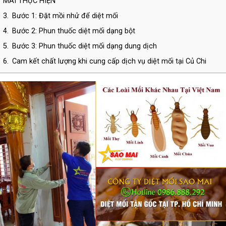
MAI THỰC HIỆN
3.
Bước 1: Đặt mồi nhử để diệt mối
4.
Bước 2: Phun thuốc diệt mối dạng bột
5.
Bước 3: Phun thuốc diệt mối dạng dung dịch
6.
Cam kết chất lượng khi cung cấp dịch vụ diệt mối tại Củ Chi
7.
THÔNG TIN LIÊN HỆ CÔNG TY TNHH DIỆT CÔN TRÙNG SAO
MAI