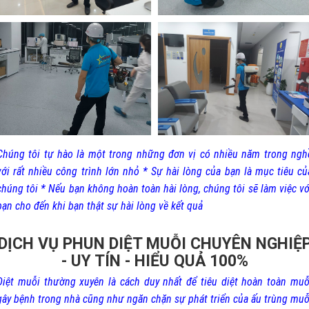
Chúng tôi tự hào là một trong những đơn vị có nhiều năm trong ngh
với rất nhiều công trình lớn nhỏ * Sự hài lòng của bạn là mục tiêu củ
chúng tôi * Nếu bạn không hoàn toàn hài lòng, chúng tôi sẽ làm việc vớ
bạn cho đến khi bạn thật sự hài lòng về kết quả
DỊCH VỤ PHUN DIỆT MUỖI CHUYÊN NGHIỆ
- UY TÍN - HIỂU QUẢ 100%
Diệt muỗi thường xuyên là cách duy nhất để tiêu diệt hoàn toàn muỗ
gây bệnh trong nhà cũng như ngăn chặn sự phát triển của ấu trùng muỗ