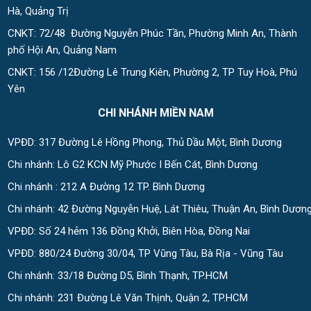
Hà, Quảng Trị
CNKT: 72/48 Đường Nguyễn Phúc Tần, Phường Minh An, Thành
phố Hội An, Quảng Nam
CNKT: 156 /12Đường Lê Trung Kiên, Phường 2, TP Tuy Hoà, Phú
Yên
CHI NHÁNH MIỀN NAM
VPĐD: 317 Đường Lê Hồng Phong, Thủ Dầu Một, Bình Dương
Chi nhánh: Lô G2 KCN Mỹ Phước I Bến Cát, Bình Dương
Chi nhánh : 212 A Đường 12 TP. Bình Dương
Chi nhánh: 42 Đường Nguyễn Huệ, Lát Thiêu, Thuận An, Bình Dươn
VPĐD: Số 24 hẻm 136 Đồng Khởi, Biên Hòa, Đồng Nai
VPĐD: 880/24 Đường 30/04, TP Vũng Tàu, Bà Rịa - Vũng Tàu
Chi nhánh: 33/18 Đường D5, Bình Thạnh, TP.HCM
Chi nhánh: 231 Đường Lê Văn Thịnh, Quận 2, TP.HCM