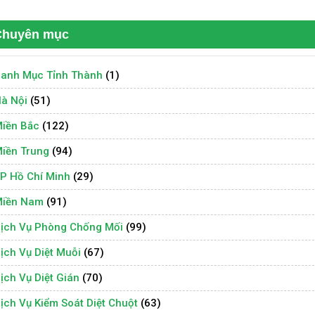
Chuyên mục
anh Mục Tỉnh Thành
(1)
à Nội
(51)
iền Bắc
(122)
iền Trung
(94)
P Hồ Chí Minh
(29)
iền Nam
(91)
ịch Vụ Phòng Chống Mối
(99)
ịch Vụ Diệt Muỗi
(67)
ịch Vụ Diệt Gián
(70)
ịch Vụ Kiểm Soát Diệt Chuột
(63)