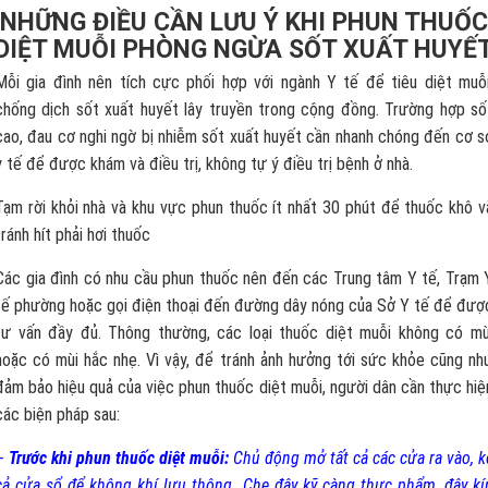
NHỮNG ĐIỀU CẦN LƯU Ý KHI PHUN THUỐC
DIỆT MUỖI PHÒNG NGỪA SỐT XUẤT HUYẾ
Mỗi gia đình nên tích cực phối hợp với ngành Y tế để tiêu diệt muỗi
chống dịch sốt xuất huyết lây truyền trong cộng đồng. Trường hợp số
cao, đau cơ nghi ngờ bị nhiễm sốt xuất huyết cần nhanh chóng đến cơ s
y tế để được khám và điều trị, không tự ý điều trị bệnh ở nhà.
Tạm rời khỏi nhà và khu vực phun thuốc ít nhất 30 phút để thuốc khô v
tránh hít phải hơi thuốc
Các gia đình có nhu cầu phun thuốc nên đến các Trung tâm Y tế, Trạm 
tế phường hoặc gọi điện thoại đến đường dây nóng của Sở Y tế để đượ
tư vấn đầy đủ. Thông thường, các loại thuốc diệt muỗi không có mù
hoặc có mùi hắc nhẹ. Vì vậy, để tránh ảnh hưởng tới sức khỏe cũng nh
đảm bảo hiệu quả của việc phun thuốc diệt muỗi, người dân cần thực hiệ
các biện pháp sau:
–
Trước khi phun thuốc diệt muỗi:
Chủ động mở tất cả các cửa ra vào, k
cả cửa sổ để không khí lưu thông. Che đậy kỹ càng thực phẩm, đậy kí