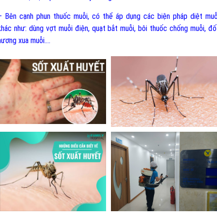
– Bên cạnh phun thuốc muỗi, có thể áp dụng các biện pháp diệt muỗ
khác như: dùng vợt muỗi điện, quạt bắt muỗi, bôi thuốc chống muỗi, đố
hương xua muỗi....