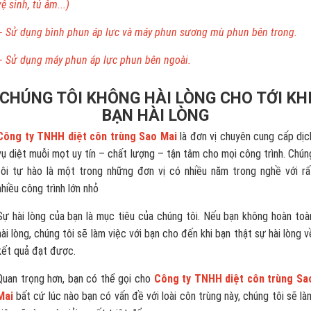
vệ sinh, tủ âm...)
– Sử dụng bình phun áp lực và máy phun sương mù phun bên trong.
– Sử dụng máy phun áp lực phun bên ngoài.
CHÚNG TÔI KHÔNG HÀI LÒNG CHO TỚI KH
BẠN HÀI LÒNG
Công ty TNHH diệt côn trùng Sao Mai
là đơn vị chuyên cung cấp dịc
vụ diệt muỗi mọt uy tín – chất lượng – tận tâm cho mọi công trình. Chún
tôi tự hào là một trong những đơn vị có nhiều năm trong nghề với rấ
nhiều công trình lớn nhỏ
Sự hài lòng của bạn là mục tiêu của chúng tôi. Nếu bạn không hoàn toà
hài lòng, chúng tôi sẽ làm việc với bạn cho đến khi bạn thật sự hài lòng v
kết quả đạt được.
Quan trọng hơn, bạn có thể gọi cho
Công ty TNHH diệt côn trùng Sa
Mai
bất cứ lúc nào bạn có vấn đề với loài côn trùng này, chúng tôi sẽ là