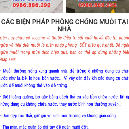
CÁC BIỆN PHÁP PHÒNG CHỐNG MUỖI TẠI
NHÀ
Hiện nay chưa có vaccine và thuốc điều trị sốt xuất huyết đặc trị, phòn
ngừa và tiêu diệt muỗi là biện pháp phòng SỐT hiệu quả nhất. Để ngă
ngừa muỗi trong mùa dịch hiệu quả, bạn có thể áp dụng những biệ
pháp sau:
– Muỗi thường sống xung quanh nhà, đẻ trứng ở những dụng cụ chứ
nước như lu, bể, lọ hoa, bồn nước.... Vì vậy cần đậy kín các dụng cụ chứ
nước để muỗi không thể vào đẻ trứng.
– Diệt loăng quăng, bọ gậy bằng cách thả cá vào bồn chứa nước, lật ú
những dụng cụ không chứa nước, thay nước bình hoa thường xuyên...
– Dọn dẹp rác thải, giữ gìn vệ sinh môi trường và không gian sống.
– Thả màn, mặc quần áo dài tay để ngăn muỗi đốt.