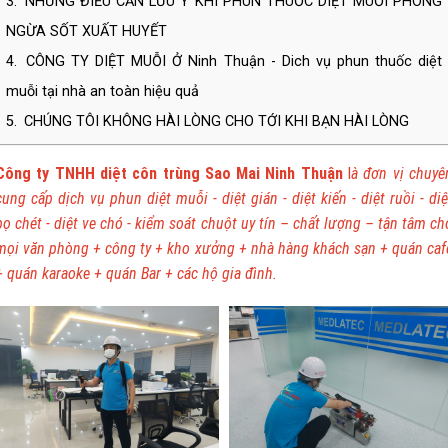
3.
NHỮNG ĐIỀU CẦN LƯU Ý KHI PHUN THUỐC DIỆT MUỖI PHÒNG
NGỪA SỐT XUẤT HUYẾT
4.
CÔNG TY DIỆT MUỖI Ở Ninh Thuận - Dich vụ phun thuốc diệt
muỗi tại nhà an toàn hiệu quả
5.
CHÚNG TÔI KHÔNG HÀI LÒNG CHO TỚI KHI BẠN HÀI LÒNG
Công ty TNHH diệt côn trùng Sao Mai Ninh Thuận
l
à
đơn vị chuyê
cung cấp dịch vụ phun diệt muỗi - diệt gián - diệt kiến - diệt ruồi - diệ
bọ chét - diệt ve chó - kiểm soát chuột uy tín – chất lượng – tận tâm ch
mọi văn phòng + công ty + kho xưởng + nhà hàng khách sạn + quán caf
+ quán karaoke + quán Bar + các hộ gia đình.