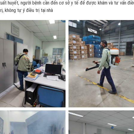
xuất huyết, người bệnh cần đến cơ sở y tế để được khám và tư vấn điề
trị, không tự ý điều trị tại nhà