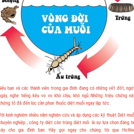
Nếu bạn và các thành viên trong gia đình đang có những vết đốt, ngứ
ngáy, nghe tiếng kêu vo vo khó chịu, khó ngủ..Những triệu chứng nà
chứng tỏ đã đến lúc cần phun thuốc diệt muỗi ngay lập tức.
Với kinh nghiệm nhiều năm nghiên cứu và áp dụng các kỹ thuật Diệt muỗ
chuyên nghiệp , công ty diệt côn trùng diệt mối là sự lựa chọn đáng ti
cậy cho gia đình bạn. Hãy gọi ngay cho chúng tôi qua Hotlin