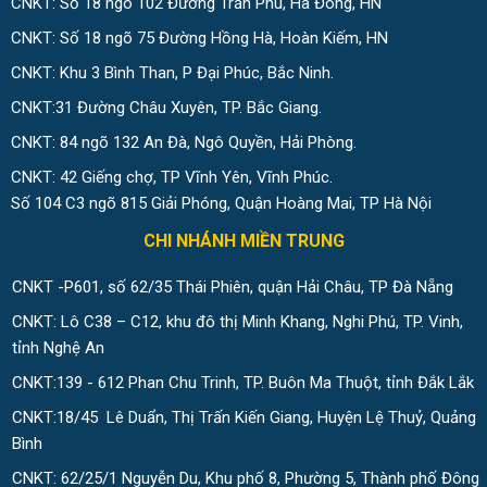
CNKT: Số 18 ngõ 102 Đường Trần Phú, Hà Đông, HN
CNKT: Số 18 ngõ 75 Đường Hồng Hà, Hoàn Kiếm, HN
CNKT: Khu 3 Bình Than, P Đại Phúc, Bắc Ninh.
CNKT:31 Đường Châu Xuyên, TP. Bắc Giang.
CNKT: 84 ngõ 132 An Đà, Ngô Quyền, Hải Phòng.
CNKT: 42 Giếng chợ, TP Vĩnh Yên, Vĩnh Phúc.
Số 104 C3 ngõ 815 Giải Phóng, Quận Hoàng Mai, TP Hà Nội
CHI NHÁNH MIỀN TRUNG
CNKT -P601, số 62/35 Thái Phiên, quận Hải Châu, TP Đà Nẵng
CNKT: Lô C38 – C12, khu đô thị Minh Khang, Nghi Phú, TP. Vinh,
tỉnh Nghệ An
CNKT:139 - 612 Phan Chu Trinh, TP. Buôn Ma Thuột, tỉnh Đắk Lắk
CNKT:18/45 Lê Duẩn, Thị Trấn Kiến Giang, Huyện Lệ Thuỷ, Quảng
Bình
CNKT: 62/25/1 Nguyễn Du, Khu phố 8, Phường 5, Thành phố Đông