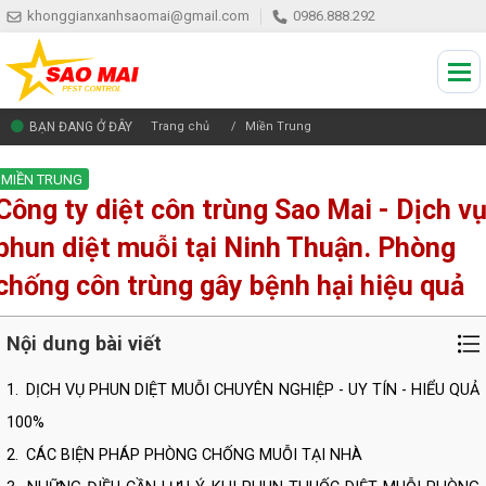
khonggianxanhsaomai@gmail.com
0986.888.292
BẠN ĐANG Ở ĐÂY
Trang chủ
Miền Trung
MIỀN TRUNG
Công ty diệt côn trùng Sao Mai - Dịch v
phun diệt muỗi tại Ninh Thuận. Phòng
chống côn trùng gây bệnh hại hiệu quả
Nội dung bài viết
1.
DỊCH VỤ PHUN DIỆT MUỖI CHUYÊN NGHIỆP - UY TÍN - HIỂU QUẢ
100%
2.
CÁC BIỆN PHÁP PHÒNG CHỐNG MUỖI TẠI NHÀ