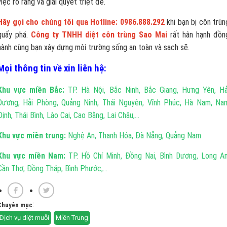
việc rõ ràng và giải quyết triệt để.
Hãy gọi cho chúng tôi qua Hotline: 0986.888.292
khi bạn bị côn trùn
quấy phá.
Công ty TNHH diệt côn trùng Sao Mai
rất hân hạnh đồn
hành cùng bạn xây dựng môi trường sống an toàn và sạch sẽ.
Mọi thông tin về xin liên hệ:
Khu vực miền Bắc:
TP. Hà Nội, Bắc Ninh, Bắc Giang, Hưng Yên, Hả
Dương, Hải Phòng, Quảng Ninh, Thái Nguyên, Vĩnh Phúc, Hà Nam, Na
Định, Thái Bình, Lào Cai, Cao Bằng, Lai Châu,...
Khu vực miền trung:
Nghệ An, Thanh Hóa, Đà Nẵng, Quảng Nam
Khu vực miền Nam:
TP. Hồ Chí Minh, Đồng Nai, Bình Dương, Long An
Cần Thơ, Đồng Tháp, Bình Phước,...
:
Chuyên mục
Dịch vụ diệt muỗi
Miền Trung