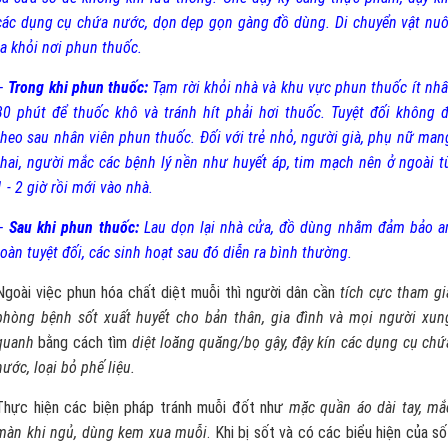
các dụng cụ chứa nước, dọn dẹp gọn gàng đồ dùng. Di chuyển vật nuô
ra khỏi nơi phun thuốc.
–
Trong khi phun thuốc:
Tạm rời khỏi nhà và khu vực phun thuốc ít nhấ
30 phút để thuốc khô và tránh hít phải hơi thuốc. Tuyệt đối không đ
theo sau nhân viên phun thuốc. Đối với trẻ nhỏ, người già, phụ nữ man
thai, người mắc các bệnh lý nền như huyết áp, tim mạch nên ở ngoài t
1 - 2 giờ rồi mới vào nhà.
–
Sau khi phun thuốc:
Lau dọn lại nhà cửa, đồ dùng nhằm đảm bảo a
toàn tuyệt đối, các sinh hoạt sau đó diễn ra bình thường.
Ngoài việc phun hóa chất diệt muỗi thì người dân cần
tích cực tham gi
phòng bệnh sốt xuất huyết cho bản thân, gia đình và mọi người xun
quanh
bằng cách tìm
diệt loăng quăng/bọ gậy, đậy kín các dụng cụ chứ
nước, loại bỏ phế liệu.
Thực hiện các biện pháp tránh muỗi đốt như
mặc quần áo dài tay, mắ
màn khi ngủ, dùng kem xua muỗi
. Khi bị sốt và có các biểu hiện của số