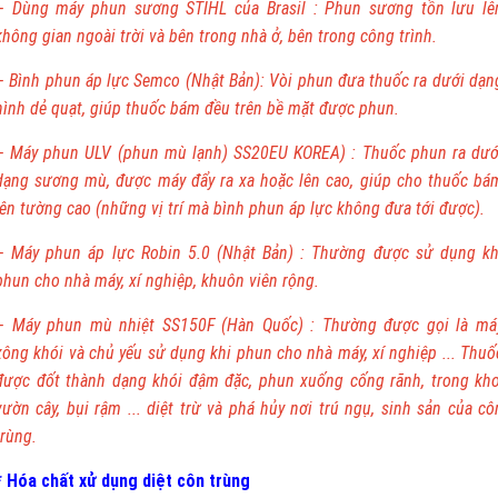
– Dùng máy phun sương STIHL của Brasil : Phun sương tồn lưu lê
không gian ngoài trời và bên trong nhà ở, bên trong công trình.
– Bình phun áp lực Semco (Nhật Bản): Vòi phun đưa thuốc ra dưới dạn
hình dẻ quạt, giúp thuốc bám đều trên bề mặt được phun.
– Máy phun ULV (phun mù lạnh) SS20EU KOREA) : Thuốc phun ra dướ
dạng sương mù, được máy đẩy ra xa hoặc lên cao, giúp cho thuốc bá
lên tường cao (những vị trí mà bình phun áp lực không đưa tới được).
– Máy phun áp lực Robin 5.0 (Nhật Bản) : Thường được sử dụng kh
phun cho nhà máy, xí nghiệp, khuôn viên rộng.
– Máy phun mù nhiệt SS150F (Hàn Quốc) : Thường được gọi là má
xông khói và chủ yếu sử dụng khi phun cho nhà máy, xí nghiệp ... Thuố
được đốt thành dạng khói đậm đặc, phun xuống cống rãnh, trong kho
vườn cây, bụi rậm ... diệt trừ và phá hủy nơi trú ngụ, sinh sản của cô
trùng.
* Hóa chất xử dụng diệt côn trùng