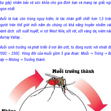
(bọ gậy) nhằm bảo vệ sức khỏe cho gia đình bạn và mang lại giấc ng
ngon nhất.
Muỗi là loài côn trùng nguy hiểm, là tác nhân giết chết hơn 1,5 triệ
người trên thế giới mỗi năm do chúng có khả năng truyền nhiễm cá
bệnh dịch: sốt xuất huyết, vi rút West Nile, sốt rét, sốt vàng da, viêm nã
Murray Vallay...
Muỗi sinh trưởng và phát triển ở nơi ẩm ướt, tù đọng nước với nhiệt đ
200C – 250C. Vòng đời của muỗi gồm 5 giai đoạn: Muỗi -> Trứng -> B
gậy -> Nhộng -> Trưởng thành.