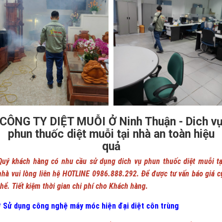
CÔNG TY DIỆT MUỖI Ở Ninh Thuận - Dich v
phun thuốc diệt muỗi tại nhà an toàn hiệu
quả
Quý khách hàng có nhu cầu sử dụng dich vụ phun thuốc diệt muỗi tạ
nhà vui lòng liên hệ HOTLINE 0986.888.292. Để được tư vấn báo giá c
thể. Tiết kiệm thời gian chi phí cho Khách hàng.
* Sử dụng công nghệ máy móc hiện đại diệt côn trùng