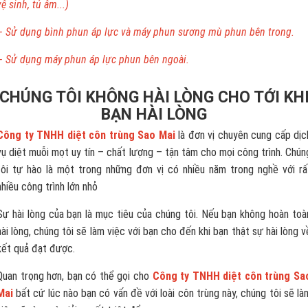
vệ sinh, tủ âm...)
– Sử dụng bình phun áp lực và máy phun sương mù phun bên trong.
– Sử dụng máy phun áp lực phun bên ngoài.
CHÚNG TÔI KHÔNG HÀI LÒNG CHO TỚI KH
BẠN HÀI LÒNG
Công ty TNHH diệt côn trùng Sao Mai
là đơn vị chuyên cung cấp dịc
vụ diệt muỗi mọt uy tín – chất lượng – tận tâm cho mọi công trình. Chún
tôi tự hào là một trong những đơn vị có nhiều năm trong nghề với rấ
nhiều công trình lớn nhỏ
Sự hài lòng của bạn là mục tiêu của chúng tôi. Nếu bạn không hoàn toà
hài lòng, chúng tôi sẽ làm việc với bạn cho đến khi bạn thật sự hài lòng v
kết quả đạt được.
Quan trọng hơn, bạn có thể gọi cho
Công ty TNHH diệt côn trùng Sa
Mai
bất cứ lúc nào bạn có vấn đề với loài côn trùng này, chúng tôi sẽ là