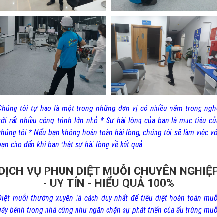
Chúng tôi tự hào là một trong những đơn vị có nhiều năm trong ngh
với rất nhiều công trình lớn nhỏ * Sự hài lòng của bạn là mục tiêu củ
chúng tôi * Nếu bạn không hoàn toàn hài lòng, chúng tôi sẽ làm việc vớ
bạn cho đến khi bạn thật sự hài lòng về kết quả
DỊCH VỤ PHUN DIỆT MUỖI CHUYÊN NGHIỆ
- UY TÍN - HIỂU QUẢ 100%
Diệt muỗi thường xuyên là cách duy nhất để tiêu diệt hoàn toàn muỗ
gây bệnh trong nhà cũng như ngăn chặn sự phát triển của ấu trùng muỗ