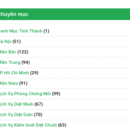
Chuyên mục
anh Mục Tỉnh Thành
(1)
à Nội
(51)
iền Bắc
(122)
iền Trung
(94)
P Hồ Chí Minh
(29)
iền Nam
(91)
ịch Vụ Phòng Chống Mối
(99)
ịch Vụ Diệt Muỗi
(67)
ịch Vụ Diệt Gián
(70)
ịch Vụ Kiểm Soát Diệt Chuột
(63)