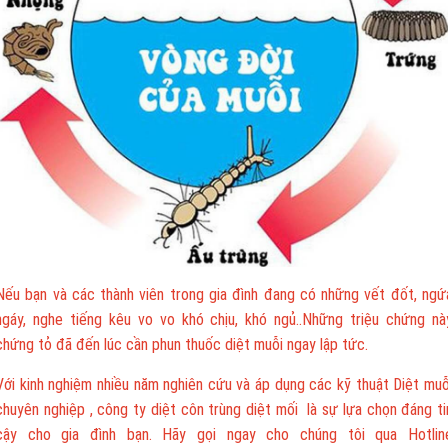
Nếu bạn và các thành viên trong gia đình đang có những vết đốt, ngứ
ngáy, nghe tiếng kêu vo vo khó chịu, khó ngủ..Những triệu chứng nà
chứng tỏ đã đến lúc cần phun thuốc diệt muỗi ngay lập tức.
Với kinh nghiệm nhiều năm nghiên cứu và áp dụng các kỹ thuật Diệt muỗ
chuyên nghiệp , công ty diệt côn trùng diệt mối là sự lựa chọn đáng ti
cậy cho gia đình bạn. Hãy gọi ngay cho chúng tôi qua Hotlin