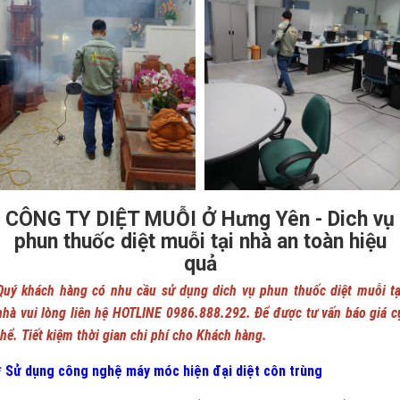
CÔNG TY DIỆT MUỖI Ở Hưng Yên - Dich vụ
phun thuốc diệt muỗi tại nhà an toàn hiệu
quả
Quý khách hàng có nhu cầu sử dụng dich vụ phun thuốc diệt muỗi tạ
nhà vui lòng liên hệ HOTLINE 0986.888.292. Để được tư vấn báo giá c
thể. Tiết kiệm thời gian chi phí cho Khách hàng.
* Sử dụng công nghệ máy móc hiện đại diệt côn trùng