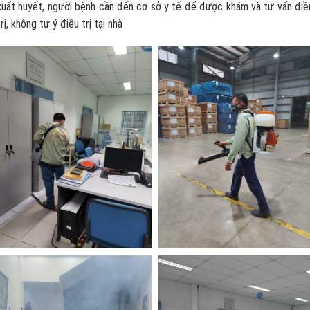
xuất huyết, người bệnh cần đến cơ sở y tế để được khám và tư vấn điề
trị, không tự ý điều trị tại nhà