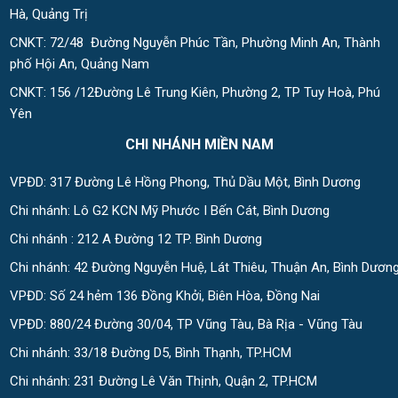
Hà, Quảng Trị
CNKT: 72/48 Đường Nguyễn Phúc Tần, Phường Minh An, Thành
phố Hội An, Quảng Nam
CNKT: 156 /12Đường Lê Trung Kiên, Phường 2, TP Tuy Hoà, Phú
Yên
CHI NHÁNH MIỀN NAM
VPĐD: 317 Đường Lê Hồng Phong, Thủ Dầu Một, Bình Dương
Chi nhánh: Lô G2 KCN Mỹ Phước I Bến Cát, Bình Dương
Chi nhánh : 212 A Đường 12 TP. Bình Dương
Chi nhánh: 42 Đường Nguyễn Huệ, Lát Thiêu, Thuận An, Bình Dươn
VPĐD: Số 24 hẻm 136 Đồng Khởi, Biên Hòa, Đồng Nai
VPĐD: 880/24 Đường 30/04, TP Vũng Tàu, Bà Rịa - Vũng Tàu
Chi nhánh: 33/18 Đường D5, Bình Thạnh, TP.HCM
Chi nhánh: 231 Đường Lê Văn Thịnh, Quận 2, TP.HCM