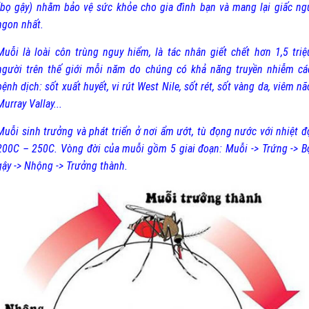
(bọ gậy) nhằm bảo vệ sức khỏe cho gia đình bạn và mang lại giấc ng
ngon nhất.
Muỗi là loài côn trùng nguy hiểm, là tác nhân giết chết hơn 1,5 triệ
người trên thế giới mỗi năm do chúng có khả năng truyền nhiễm cá
bệnh dịch: sốt xuất huyết, vi rút West Nile, sốt rét, sốt vàng da, viêm nã
Murray Vallay...
Muỗi sinh trưởng và phát triển ở nơi ẩm ướt, tù đọng nước với nhiệt đ
200C – 250C. Vòng đời của muỗi gồm 5 giai đoạn: Muỗi -> Trứng -> B
gậy -> Nhộng -> Trưởng thành.