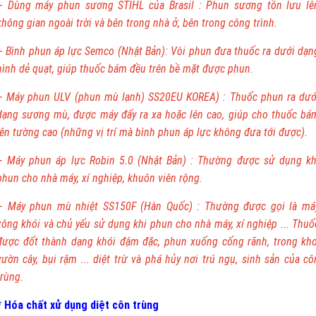
– Dùng máy phun sương STIHL của Brasil : Phun sương tồn lưu lê
không gian ngoài trời và bên trong nhà ở, bên trong công trình.
– Bình phun áp lực Semco (Nhật Bản): Vòi phun đưa thuốc ra dưới dạn
hình dẻ quạt, giúp thuốc bám đều trên bề mặt được phun.
– Máy phun ULV (phun mù lạnh) SS20EU KOREA) : Thuốc phun ra dướ
dạng sương mù, được máy đẩy ra xa hoặc lên cao, giúp cho thuốc bá
lên tường cao (những vị trí mà bình phun áp lực không đưa tới được).
– Máy phun áp lực Robin 5.0 (Nhật Bản) : Thường được sử dụng kh
phun cho nhà máy, xí nghiệp, khuôn viên rộng.
– Máy phun mù nhiệt SS150F (Hàn Quốc) : Thường được gọi là má
xông khói và chủ yếu sử dụng khi phun cho nhà máy, xí nghiệp ... Thuố
được đốt thành dạng khói đậm đặc, phun xuống cống rãnh, trong kho
vườn cây, bụi rậm ... diệt trừ và phá hủy nơi trú ngụ, sinh sản của cô
trùng.
* Hóa chất xử dụng diệt côn trùng