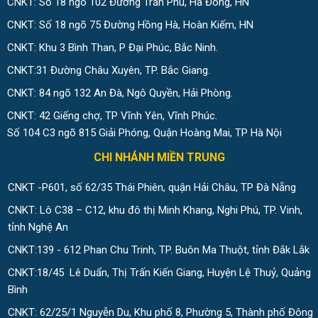
CNKT: Số 18 ngõ 102 Đường Trần Phú, Hà Đông, HN
CNKT: Số 18 ngõ 75 Đường Hồng Hà, Hoàn Kiếm, HN
CNKT: Khu 3 Bình Than, P Đại Phúc, Bắc Ninh.
CNKT:31 Đường Châu Xuyên, TP. Bắc Giang.
CNKT: 84 ngõ 132 An Đà, Ngô Quyền, Hải Phòng.
CNKT: 42 Giếng chợ, TP Vĩnh Yên, Vĩnh Phúc.
Số 104 C3 ngõ 815 Giải Phóng, Quận Hoàng Mai, TP Hà Nội
CHI NHÁNH MIỀN TRUNG
CNKT -P601, số 62/35 Thái Phiên, quận Hải Châu, TP Đà Nẵng
CNKT: Lô C38 – C12, khu đô thị Minh Khang, Nghi Phú, TP. Vinh,
tỉnh Nghệ An
CNKT:139 - 612 Phan Chu Trinh, TP. Buôn Ma Thuột, tỉnh Đắk Lắk
CNKT:18/45 Lê Duẩn, Thị Trấn Kiến Giang, Huyện Lệ Thuỷ, Quảng
Bình
CNKT: 62/25/1 Nguyễn Du, Khu phố 8, Phường 5, Thành phố Đông