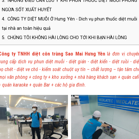
3.
NHỮNG ĐIỀU CẦN LƯU Ý KHI PHUN THUỐC DIỆT MUỖI PHÒNG
NGỪA SỐT XUẤT HUYẾT
4.
CÔNG TY DIỆT MUỖI Ở Hưng Yên - Dich vụ phun thuốc diệt muỗi
tại nhà an toàn hiệu quả
5.
CHÚNG TÔI KHÔNG HÀI LÒNG CHO TỚI KHI BẠN HÀI LÒNG
Công ty TNHH diệt côn trùng Sao Mai Hưng Yên
l
à
đơn vị chuyê
cung cấp dịch vụ phun diệt muỗi - diệt gián - diệt kiến - diệt ruồi - diệ
bọ chét - diệt ve chó - kiểm soát chuột uy tín – chất lượng – tận tâm ch
mọi văn phòng + công ty + kho xưởng + nhà hàng khách sạn + quán caf
+ quán karaoke + quán Bar + các hộ gia đình.