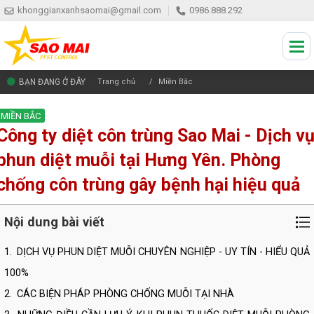
khonggianxanhsaomai@gmail.com
0986.888.292
BẠN ĐANG Ở ĐÂY
Trang chủ
Miền Bắc
MIỀN BẮC
Công ty diệt côn trùng Sao Mai - Dịch v
phun diệt muỗi tại Hưng Yên. Phòng
chống côn trùng gây bệnh hại hiệu quả
Nội dung bài viết
1.
DỊCH VỤ PHUN DIỆT MUỖI CHUYÊN NGHIỆP - UY TÍN - HIỂU QUẢ
100%
2.
CÁC BIỆN PHÁP PHÒNG CHỐNG MUỖI TẠI NHÀ