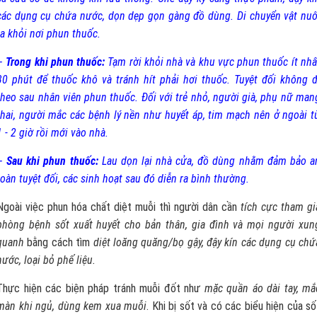
các dụng cụ chứa nước, dọn dẹp gọn gàng đồ dùng. Di chuyển vật nuô
ra khỏi nơi phun thuốc.
–
Trong khi phun thuốc:
Tạm rời khỏi nhà và khu vực phun thuốc ít nhấ
30 phút để thuốc khô và tránh hít phải hơi thuốc. Tuyệt đối không đ
theo sau nhân viên phun thuốc. Đối với trẻ nhỏ, người già, phụ nữ man
thai, người mắc các bệnh lý nền như huyết áp, tim mạch nên ở ngoài t
1 - 2 giờ rồi mới vào nhà.
–
Sau khi phun thuốc:
Lau dọn lại nhà cửa, đồ dùng nhằm đảm bảo a
toàn tuyệt đối, các sinh hoạt sau đó diễn ra bình thường.
Ngoài việc phun hóa chất diệt muỗi thì người dân cần
tích cực tham gi
phòng bệnh sốt xuất huyết cho bản thân, gia đình và mọi người xun
quanh
bằng cách tìm
diệt loăng quăng/bọ gậy, đậy kín các dụng cụ chứ
nước, loại bỏ phế liệu.
Thực hiện các biện pháp tránh muỗi đốt như
mặc quần áo dài tay, mắ
màn khi ngủ, dùng kem xua muỗi
. Khi bị sốt và có các biểu hiện của số