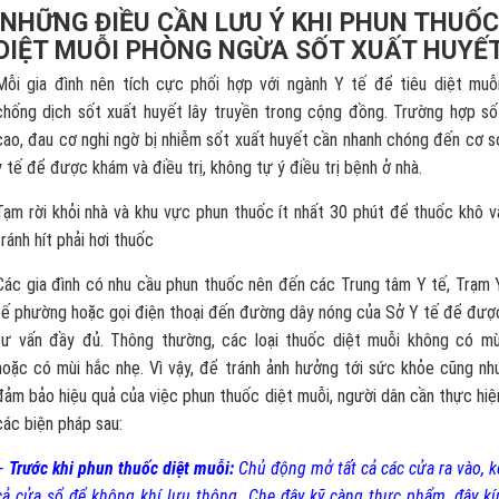
NHỮNG ĐIỀU CẦN LƯU Ý KHI PHUN THUỐC
DIỆT MUỖI PHÒNG NGỪA SỐT XUẤT HUYẾ
Mỗi gia đình nên tích cực phối hợp với ngành Y tế để tiêu diệt muỗi
chống dịch sốt xuất huyết lây truyền trong cộng đồng. Trường hợp số
cao, đau cơ nghi ngờ bị nhiễm sốt xuất huyết cần nhanh chóng đến cơ s
y tế để được khám và điều trị, không tự ý điều trị bệnh ở nhà.
Tạm rời khỏi nhà và khu vực phun thuốc ít nhất 30 phút để thuốc khô v
tránh hít phải hơi thuốc
Các gia đình có nhu cầu phun thuốc nên đến các Trung tâm Y tế, Trạm 
tế phường hoặc gọi điện thoại đến đường dây nóng của Sở Y tế để đượ
tư vấn đầy đủ. Thông thường, các loại thuốc diệt muỗi không có mù
hoặc có mùi hắc nhẹ. Vì vậy, để tránh ảnh hưởng tới sức khỏe cũng nh
đảm bảo hiệu quả của việc phun thuốc diệt muỗi, người dân cần thực hiệ
các biện pháp sau:
–
Trước khi phun thuốc diệt muỗi:
Chủ động mở tất cả các cửa ra vào, k
cả cửa sổ để không khí lưu thông. Che đậy kỹ càng thực phẩm, đậy kí