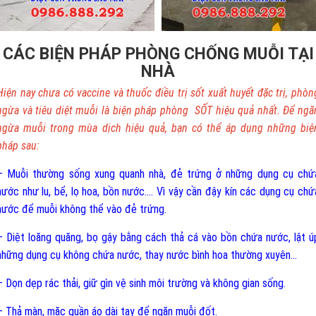
CÁC BIỆN PHÁP PHÒNG CHỐNG MUỖI TẠI
NHÀ
Hiện nay chưa có vaccine và thuốc điều trị sốt xuất huyết đặc trị, phòn
ngừa và tiêu diệt muỗi là biện pháp phòng SỐT hiệu quả nhất. Để ngă
ngừa muỗi trong mùa dịch hiệu quả, bạn có thể áp dụng những biệ
pháp sau:
– Muỗi thường sống xung quanh nhà, đẻ trứng ở những dụng cụ chứ
nước như lu, bể, lọ hoa, bồn nước.... Vì vậy cần đậy kín các dụng cụ chứ
nước để muỗi không thể vào đẻ trứng.
– Diệt loăng quăng, bọ gậy bằng cách thả cá vào bồn chứa nước, lật ú
những dụng cụ không chứa nước, thay nước bình hoa thường xuyên...
– Dọn dẹp rác thải, giữ gìn vệ sinh môi trường và không gian sống.
– Thả màn, mặc quần áo dài tay để ngăn muỗi đốt.