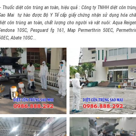
– Thuốc diệt côn trùng an toàn, hiệu quả : Công ty TNHH diệt côn trùn
Sao Mai tự hào được Bộ Y Tế cấp giấy chứng nhận sử dụng hóa chấ
diệt côn trùng an toàn, chất lượng cho người và vật nuôi: Aqua Reigen
Fendona 10SC, Pesguard fg 161, Map Permerthrin 50EC, Permethri
50EC, Abate 10SC...