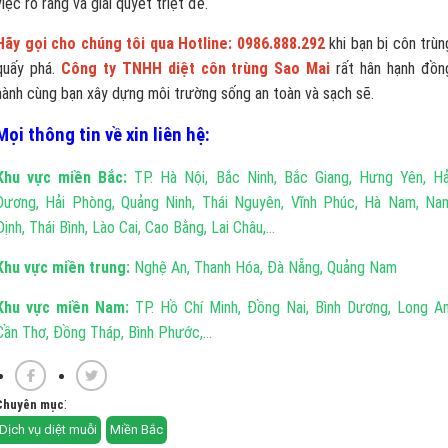
việc rõ ràng và giải quyết triệt để.
Hãy gọi cho chúng tôi qua Hotline: 0986.888.292
khi bạn bị côn trùn
quấy phá.
Công ty TNHH diệt côn trùng Sao Mai
rất hân hạnh đồn
hành cùng bạn xây dựng môi trường sống an toàn và sạch sẽ.
Mọi thông tin về xin liên hệ:
Khu vực miền Bắc:
TP. Hà Nội, Bắc Ninh, Bắc Giang, Hưng Yên, Hả
Dương, Hải Phòng, Quảng Ninh, Thái Nguyên, Vĩnh Phúc, Hà Nam, Na
Định, Thái Bình, Lào Cai, Cao Bằng, Lai Châu,...
Khu vực miền trung:
Nghệ An, Thanh Hóa, Đà Nẵng, Quảng Nam
Khu vực miền Nam:
TP. Hồ Chí Minh, Đồng Nai, Bình Dương, Long An
Cần Thơ, Đồng Tháp, Bình Phước,...
:
Chuyên mục
Dịch vụ diệt muỗi
Miền Bắc