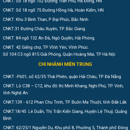
CNKT: Số 18 ngõ 102 Đường Trần Phú, Hà Đông, HN
CNKT: Số 18 ngõ 75 Đường Hồng Hà, Hoàn Kiếm, HN
CNKT: Khu 3 Bình Than, P Đại Phúc, Bắc Ninh.
CNKT:31 Đường Châu Xuyên, TP. Bắc Giang.
CNKT: 84 ngõ 132 An Đà, Ngô Quyền, Hải Phòng.
CNKT: 42 Giếng chợ, TP Vĩnh Yên, Vĩnh Phúc.
Số 104 C3 ngõ 815 Giải Phóng, Quận Hoàng Mai, TP Hà Nội
CHI NHÁNH MIỀN TRUNG
CNKT -P601, số 62/35 Thái Phiên, quận Hải Châu, TP Đà Nẵng
CNKT: Lô C38 – C12, khu đô thị Minh Khang, Nghi Phú, TP. Vinh,
tỉnh Nghệ An
CNKT:139 - 612 Phan Chu Trinh, TP. Buôn Ma Thuột, tỉnh Đắk Lắk
CNKT:18/45 Lê Duẩn, Thị Trấn Kiến Giang, Huyện Lệ Thuỷ, Quảng
Bình
CNKT: 62/25/1 Nguyễn Du, Khu phố 8, Phường 5, Thành phố Đông