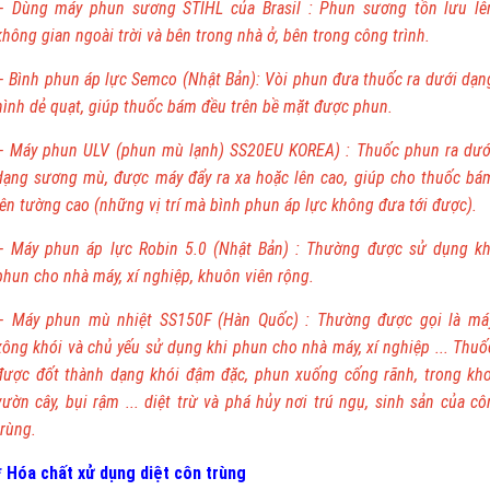
– Dùng máy phun sương STIHL của Brasil : Phun sương tồn lưu lê
không gian ngoài trời và bên trong nhà ở, bên trong công trình.
– Bình phun áp lực Semco (Nhật Bản): Vòi phun đưa thuốc ra dưới dạn
hình dẻ quạt, giúp thuốc bám đều trên bề mặt được phun.
– Máy phun ULV (phun mù lạnh) SS20EU KOREA) : Thuốc phun ra dướ
dạng sương mù, được máy đẩy ra xa hoặc lên cao, giúp cho thuốc bá
lên tường cao (những vị trí mà bình phun áp lực không đưa tới được).
– Máy phun áp lực Robin 5.0 (Nhật Bản) : Thường được sử dụng kh
phun cho nhà máy, xí nghiệp, khuôn viên rộng.
– Máy phun mù nhiệt SS150F (Hàn Quốc) : Thường được gọi là má
xông khói và chủ yếu sử dụng khi phun cho nhà máy, xí nghiệp ... Thuố
được đốt thành dạng khói đậm đặc, phun xuống cống rãnh, trong kho
vườn cây, bụi rậm ... diệt trừ và phá hủy nơi trú ngụ, sinh sản của cô
trùng.
* Hóa chất xử dụng diệt côn trùng