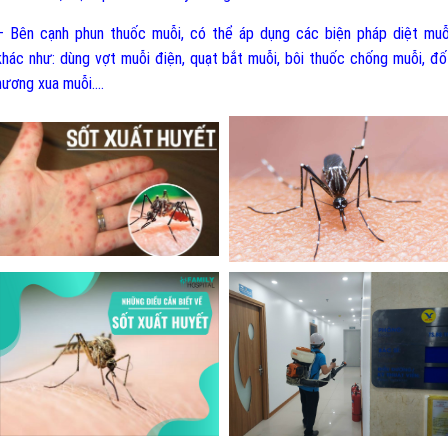
– Bên cạnh phun thuốc muỗi, có thể áp dụng các biện pháp diệt muỗ
khác như: dùng vợt muỗi điện, quạt bắt muỗi, bôi thuốc chống muỗi, đố
hương xua muỗi....