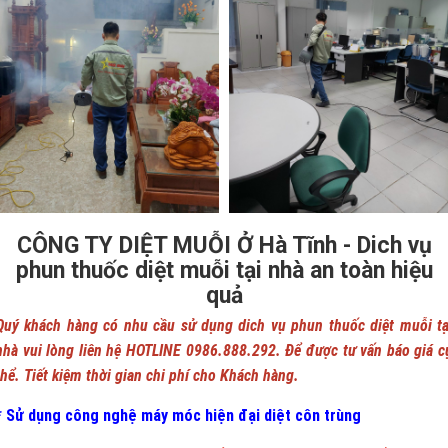
CÔNG TY DIỆT MUỖI Ở Hà Tĩnh - Dich vụ
phun thuốc diệt muỗi tại nhà an toàn hiệu
quả
Quý khách hàng có nhu cầu sử dụng dich vụ phun thuốc diệt muỗi tạ
nhà vui lòng liên hệ HOTLINE 0986.888.292. Để được tư vấn báo giá c
thể. Tiết kiệm thời gian chi phí cho Khách hàng.
* Sử dụng công nghệ máy móc hiện đại diệt côn trùng