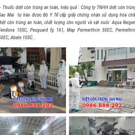
– Thuốc diệt côn trùng an toàn, hiệu quả : Công ty TNHH diệt côn trùn
Sao Mai tự hào được Bộ Y Tế cấp giấy chứng nhận sử dụng hóa chấ
diệt côn trùng an toàn, chất lượng cho người và vật nuôi: Aqua Reigen
Fendona 10SC, Pesguard fg 161, Map Permerthrin 50EC, Permethri
50EC, Abate 10SC...