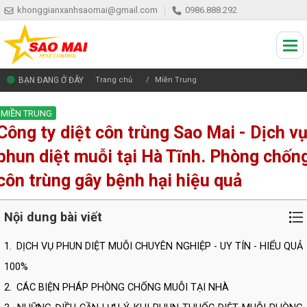
khonggianxanhsaomai@gmail.com
0986.888.292
BẠN ĐANG Ở ĐÂY
Trang chủ
Miền Trung
MIỀN TRUNG
Công ty diệt côn trùng Sao Mai - Dịch v
phun diệt muỗi tại Hà Tĩnh. Phòng chốn
côn trùng gây bệnh hại hiệu quả
Nội dung bài viết
1.
DỊCH VỤ PHUN DIỆT MUỖI CHUYÊN NGHIỆP - UY TÍN - HIỂU QUẢ
100%
2.
CÁC BIỆN PHÁP PHÒNG CHỐNG MUỖI TẠI NHÀ