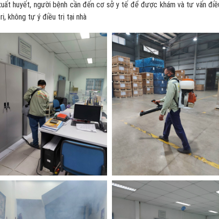
xuất huyết, người bệnh cần đến cơ sở y tế để được khám và tư vấn điề
trị, không tự ý điều trị tại nhà