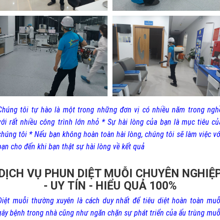
Chúng tôi tự hào là một trong những đơn vị có nhiều năm trong ngh
với rất nhiều công trình lớn nhỏ * Sự hài lòng của bạn là mục tiêu củ
chúng tôi * Nếu bạn không hoàn toàn hài lòng, chúng tôi sẽ làm việc vớ
bạn cho đến khi bạn thật sự hài lòng về kết quả
DỊCH VỤ PHUN DIỆT MUỖI CHUYÊN NGHIỆ
- UY TÍN - HIỂU QUẢ 100%
Diệt muỗi thường xuyên là cách duy nhất để tiêu diệt hoàn toàn muỗ
gây bệnh trong nhà cũng như ngăn chặn sự phát triển của ấu trùng muỗ