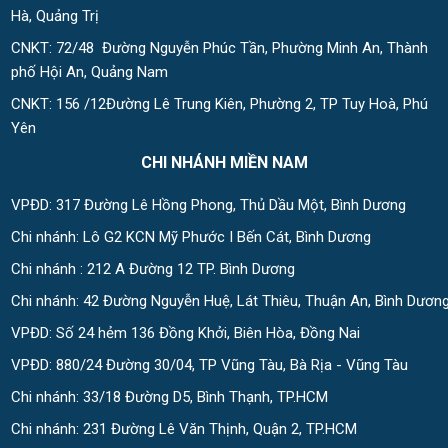
Hà, Quảng Trị
CNKT: 72/48 Đường Nguyễn Phúc Tần, Phường Minh An, Thành
phố Hội An, Quảng Nam
CNKT: 156 /12Đường Lê Trung Kiên, Phường 2, TP Tuy Hoà, Phú
Yên
CHI NHÁNH MIỀN NAM
VPĐD: 317 Đường Lê Hồng Phong, Thủ Dầu Một, Bình Dương
Chi nhánh: Lô G2 KCN Mỹ Phước I Bến Cát, Bình Dương
Chi nhánh : 212 A Đường 12 TP. Bình Dương
Chi nhánh: 42 Đường Nguyễn Huệ, Lát Thiêu, Thuận An, Bình Dươn
VPĐD: Số 24 hẻm 136 Đồng Khởi, Biên Hòa, Đồng Nai
VPĐD: 880/24 Đường 30/04, TP Vũng Tàu, Bà Rịa - Vũng Tàu
Chi nhánh: 33/18 Đường D5, Bình Thạnh, TP.HCM
Chi nhánh: 231 Đường Lê Văn Thịnh, Quận 2, TP.HCM