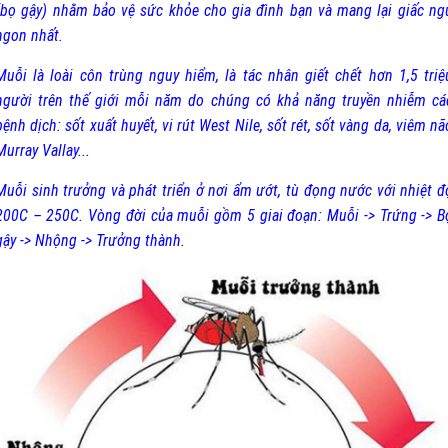
(bọ gậy) nhằm bảo vệ sức khỏe cho gia đình bạn và mang lại giấc ng
ngon nhất.
Muỗi là loài côn trùng nguy hiểm, là tác nhân giết chết hơn 1,5 triệ
người trên thế giới mỗi năm do chúng có khả năng truyền nhiễm cá
bệnh dịch: sốt xuất huyết, vi rút West Nile, sốt rét, sốt vàng da, viêm nã
Murray Vallay...
Muỗi sinh trưởng và phát triển ở nơi ẩm ướt, tù đọng nước với nhiệt đ
200C – 250C. Vòng đời của muỗi gồm 5 giai đoạn: Muỗi -> Trứng -> B
gậy -> Nhộng -> Trưởng thành.