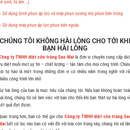
vệ sinh, tủ âm...)
– Sử dụng bình phun áp lực và máy phun sương mù phun bên trong.
– Sử dụng máy phun áp lực phun bên ngoài.
CHÚNG TÔI KHÔNG HÀI LÒNG CHO TỚI KH
BẠN HÀI LÒNG
Công ty TNHH diệt côn trùng Sao Mai
là đơn vị chuyên cung cấp dịc
vụ diệt muỗi mọt uy tín – chất lượng – tận tâm cho mọi công trình. Chún
tôi tự hào là một trong những đơn vị có nhiều năm trong nghề với rấ
nhiều công trình lớn nhỏ
Sự hài lòng của bạn là mục tiêu của chúng tôi. Nếu bạn không hoàn toà
hài lòng, chúng tôi sẽ làm việc với bạn cho đến khi bạn thật sự hài lòng v
kết quả đạt được.
Quan trọng hơn, bạn có thể gọi cho
Công ty TNHH diệt côn trùng Sa
Mai
bất cứ lúc nào bạn có vấn đề với loài côn trùng này, chúng tôi sẽ là