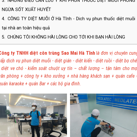
3.
NHỮNG ĐIỀU CẦN LƯU Ý KHI PHUN THUỐC DIỆT MUỖI PHÒNG
NGỪA SỐT XUẤT HUYẾT
4.
CÔNG TY DIỆT MUỖI Ở Hà Tĩnh - Dich vụ phun thuốc diệt muỗi
tại nhà an toàn hiệu quả
5.
CHÚNG TÔI KHÔNG HÀI LÒNG CHO TỚI KHI BẠN HÀI LÒNG
Công ty TNHH diệt côn trùng Sao Mai Hà Tĩnh
l
à
đơn vị chuyên cun
cấp dịch vụ phun diệt muỗi - diệt gián - diệt kiến - diệt ruồi - diệt bọ ché
- diệt ve chó - kiểm soát chuột uy tín – chất lượng – tận tâm cho mọ
văn phòng + công ty + kho xưởng + nhà hàng khách sạn + quán cafe 
quán karaoke + quán Bar + các hộ gia đình.