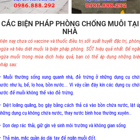
CÁC BIỆN PHÁP PHÒNG CHỐNG MUỖI TẠI
NHÀ
Hiện nay chưa có vaccine và thuốc điều trị sốt xuất huyết đặc trị, phòn
ngừa và tiêu diệt muỗi là biện pháp phòng SỐT hiệu quả nhất. Để ngă
ngừa muỗi trong mùa dịch hiệu quả, bạn có thể áp dụng những biệ
pháp sau:
– Muỗi thường sống xung quanh nhà, đẻ trứng ở những dụng cụ chứ
nước như lu, bể, lọ hoa, bồn nước.... Vì vậy cần đậy kín các dụng cụ chứ
nước để muỗi không thể vào đẻ trứng.
– Diệt loăng quăng, bọ gậy bằng cách thả cá vào bồn chứa nước, lật ú
những dụng cụ không chứa nước, thay nước bình hoa thường xuyên...
– Dọn dẹp rác thải, giữ gìn vệ sinh môi trường và không gian sống.
– Thả màn, mặc quần áo dài tay để ngăn muỗi đốt.