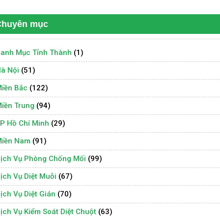
Chuyên mục
anh Mục Tỉnh Thành
(1)
à Nội
(51)
iền Bắc
(122)
iền Trung
(94)
P Hồ Chí Minh
(29)
iền Nam
(91)
ịch Vụ Phòng Chống Mối
(99)
ịch Vụ Diệt Muỗi
(67)
ịch Vụ Diệt Gián
(70)
ịch Vụ Kiểm Soát Diệt Chuột
(63)