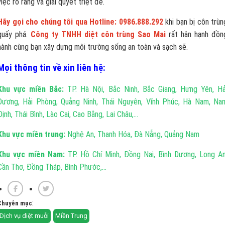
việc rõ ràng và giải quyết triệt để.
Hãy gọi cho chúng tôi qua Hotline: 0986.888.292
khi bạn bị côn trùn
quấy phá.
Công ty TNHH diệt côn trùng Sao Mai
rất hân hạnh đồn
hành cùng bạn xây dựng môi trường sống an toàn và sạch sẽ.
Mọi thông tin về xin liên hệ:
Khu vực miền Bắc:
TP. Hà Nội, Bắc Ninh, Bắc Giang, Hưng Yên, Hả
Dương, Hải Phòng, Quảng Ninh, Thái Nguyên, Vĩnh Phúc, Hà Nam, Na
Định, Thái Bình, Lào Cai, Cao Bằng, Lai Châu,...
Khu vực miền trung:
Nghệ An, Thanh Hóa, Đà Nẵng, Quảng Nam
Khu vực miền Nam:
TP. Hồ Chí Minh, Đồng Nai, Bình Dương, Long An
Cần Thơ, Đồng Tháp, Bình Phước,...
:
Chuyên mục
Dịch vụ diệt muỗi
Miền Trung