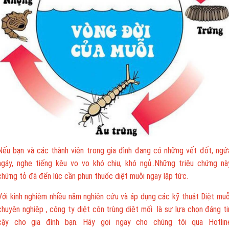
Nếu bạn và các thành viên trong gia đình đang có những vết đốt, ngứ
ngáy, nghe tiếng kêu vo vo khó chịu, khó ngủ..Những triệu chứng nà
chứng tỏ đã đến lúc cần phun thuốc diệt muỗi ngay lập tức.
Với kinh nghiệm nhiều năm nghiên cứu và áp dụng các kỹ thuật Diệt muỗ
chuyên nghiệp , công ty diệt côn trùng diệt mối là sự lựa chọn đáng ti
cậy cho gia đình bạn. Hãy gọi ngay cho chúng tôi qua Hotlin