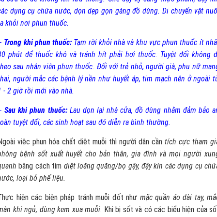
các dụng cụ chứa nước, dọn dẹp gọn gàng đồ dùng. Di chuyển vật nuô
ra khỏi nơi phun thuốc.
–
Trong khi phun thuốc:
Tạm rời khỏi nhà và khu vực phun thuốc ít nhấ
30 phút để thuốc khô và tránh hít phải hơi thuốc. Tuyệt đối không đ
theo sau nhân viên phun thuốc. Đối với trẻ nhỏ, người già, phụ nữ man
thai, người mắc các bệnh lý nền như huyết áp, tim mạch nên ở ngoài t
1 - 2 giờ rồi mới vào nhà.
–
Sau khi phun thuốc:
Lau dọn lại nhà cửa, đồ dùng nhằm đảm bảo a
toàn tuyệt đối, các sinh hoạt sau đó diễn ra bình thường.
Ngoài việc phun hóa chất diệt muỗi thì người dân cần
tích cực tham gi
phòng bệnh sốt xuất huyết cho bản thân, gia đình và mọi người xun
quanh
bằng cách tìm
diệt loăng quăng/bọ gậy, đậy kín các dụng cụ chứ
nước, loại bỏ phế liệu.
Thực hiện các biện pháp tránh muỗi đốt như
mặc quần áo dài tay, mắ
màn khi ngủ, dùng kem xua muỗi
. Khi bị sốt và có các biểu hiện của số