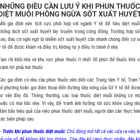
NHỮNG ĐIỀU CẦN LƯU Ý KHI PHUN THUỐC
DIỆT MUỖI PHÒNG NGỪA SỐT XUẤT HUYẾ
Mỗi gia đình nên tích cực phối hợp với ngành Y tế để tiêu diệt muỗi
chống dịch sốt xuất huyết lây truyền trong cộng đồng. Trường hợp số
cao, đau cơ nghi ngờ bị nhiễm sốt xuất huyết cần nhanh chóng đến cơ s
y tế để được khám và điều trị, không tự ý điều trị bệnh ở nhà.
Tạm rời khỏi nhà và khu vực phun thuốc ít nhất 30 phút để thuốc khô v
tránh hít phải hơi thuốc
Các gia đình có nhu cầu phun thuốc nên đến các Trung tâm Y tế, Trạm 
tế phường hoặc gọi điện thoại đến đường dây nóng của Sở Y tế để đượ
tư vấn đầy đủ. Thông thường, các loại thuốc diệt muỗi không có mù
hoặc có mùi hắc nhẹ. Vì vậy, để tránh ảnh hưởng tới sức khỏe cũng nh
đảm bảo hiệu quả của việc phun thuốc diệt muỗi, người dân cần thực hiệ
các biện pháp sau:
–
Trước khi phun thuốc diệt muỗi:
Chủ động mở tất cả các cửa ra vào, k
cả cửa sổ để không khí lưu thông. Che đậy kỹ càng thực phẩm, đậy kí