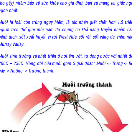
(bọ gậy) nhằm bảo vệ sức khỏe cho gia đình bạn và mang lại giấc ng
ngon nhất.
Muỗi là loài côn trùng nguy hiểm, là tác nhân giết chết hơn 1,5 triệ
người trên thế giới mỗi năm do chúng có khả năng truyền nhiễm cá
bệnh dịch: sốt xuất huyết, vi rút West Nile, sốt rét, sốt vàng da, viêm nã
Murray Vallay...
Muỗi sinh trưởng và phát triển ở nơi ẩm ướt, tù đọng nước với nhiệt đ
200C – 250C. Vòng đời của muỗi gồm 5 giai đoạn: Muỗi -> Trứng -> B
gậy -> Nhộng -> Trưởng thành.