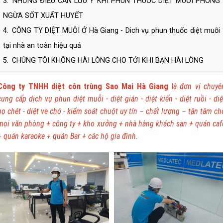
3.
NHỮNG ĐIỀU CẦN LƯU Ý KHI PHUN THUỐC DIỆT MUỖI PHÒNG
NGỪA SỐT XUẤT HUYẾT
4.
CÔNG TY DIỆT MUỖI Ở Hà Giang - Dich vụ phun thuốc diệt muỗi
tại nhà an toàn hiệu quả
5.
CHÚNG TÔI KHÔNG HÀI LÒNG CHO TỚI KHI BẠN HÀI LÒNG
Công ty TNHH diệt côn trùng Sao Mai Hà Giang
l
à
đơn vị chuyê
cung cấp dịch vụ phun diệt muỗi - diệt gián - diệt kiến - diệt ruồi - diệ
bọ chét - diệt ve chó - kiểm soát chuột uy tín – chất lượng – tận tâm ch
mọi văn phòng + công ty + kho xưởng + nhà hàng khách sạn + quán caf
+ quán karaoke + quán Bar + các hộ gia đình.