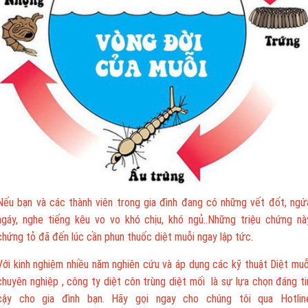
Nếu bạn và các thành viên trong gia đình đang có những vết đốt, ngứ
ngáy, nghe tiếng kêu vo vo khó chịu, khó ngủ..Những triệu chứng nà
chứng tỏ đã đến lúc cần phun thuốc diệt muỗi ngay lập tức.
Với kinh nghiệm nhiều năm nghiên cứu và áp dụng các kỹ thuật Diệt muỗ
chuyên nghiệp , công ty diệt côn trùng diệt mối là sự lựa chọn đáng ti
cậy cho gia đình bạn. Hãy gọi ngay cho chúng tôi qua Hotlin