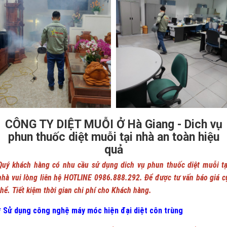
CÔNG TY DIỆT MUỖI Ở Hà Giang - Dich vụ
phun thuốc diệt muỗi tại nhà an toàn hiệu
quả
Quý khách hàng có nhu cầu sử dụng dich vụ phun thuốc diệt muỗi tạ
nhà vui lòng liên hệ HOTLINE 0986.888.292. Để được tư vấn báo giá c
thể. Tiết kiệm thời gian chi phí cho Khách hàng.
* Sử dụng công nghệ máy móc hiện đại diệt côn trùng