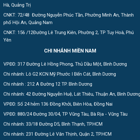
Hà, Quảng Trị
CNKT: 72/48 Đường Nguyễn Phúc Tần, Phường Minh An, Thành
phố Hội An, Quảng Nam
CNKT: 156 /12Đường Lê Trung Kiên, Phường 2, TP Tuy Hoà, Phú
Yên
CHI NHÁNH MIỀN NAM
VPĐD: 317 Đường Lê Hồng Phong, Thủ Dầu Một, Bình Dương
Chi nhánh: Lô G2 KCN Mỹ Phước I Bến Cát, Bình Dương
Chi nhánh : 212 A Đường 12 TP. Bình Dương
Chi nhánh: 42 Đường Nguyễn Huệ, Lát Thiêu, Thuận An, Bình Dươn
VPĐD: Số 24 hẻm 136 Đồng Khởi, Biên Hòa, Đồng Nai
VPĐD: 880/24 Đường 30/04, TP Vũng Tàu, Bà Rịa - Vũng Tàu
Chi nhánh: 33/18 Đường D5, Bình Thạnh, TP.HCM
Chi nhánh: 231 Đường Lê Văn Thịnh, Quận 2, TP.HCM