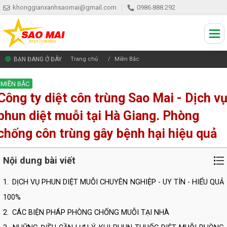
khonggianxanhsaomai@gmail.com
0986.888.292
BẠN ĐANG Ở ĐÂY
Trang chủ
Miền Bắc
MIỀN BẮC
Công ty diệt côn trùng Sao Mai - Dịch v
phun diệt muỗi tại Hà Giang. Phòng
chống côn trùng gây bệnh hại hiệu quả
Nội dung bài viết
1.
DỊCH VỤ PHUN DIỆT MUỖI CHUYÊN NGHIỆP - UY TÍN - HIỂU QUẢ
100%
2.
CÁC BIỆN PHÁP PHÒNG CHỐNG MUỖI TẠI NHÀ