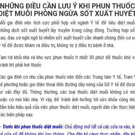
NHỮNG ĐIỀU CẦN LƯU Ý KHI PHUN THUỐC
DIỆT MUỖI PHÒNG NGỪA SỐT XUẤT HUYẾ
Mỗi gia đình nên tích cực phối hợp với ngành Y tế để tiêu diệt muỗi
chống dịch sốt xuất huyết lây truyền trong cộng đồng. Trường hợp số
cao, đau cơ nghi ngờ bị nhiễm sốt xuất huyết cần nhanh chóng đến cơ s
y tế để được khám và điều trị, không tự ý điều trị bệnh ở nhà.
Tạm rời khỏi nhà và khu vực phun thuốc ít nhất 30 phút để thuốc khô v
tránh hít phải hơi thuốc
Các gia đình có nhu cầu phun thuốc nên đến các Trung tâm Y tế, Trạm 
tế phường hoặc gọi điện thoại đến đường dây nóng của Sở Y tế để đượ
tư vấn đầy đủ. Thông thường, các loại thuốc diệt muỗi không có mù
hoặc có mùi hắc nhẹ. Vì vậy, để tránh ảnh hưởng tới sức khỏe cũng nh
đảm bảo hiệu quả của việc phun thuốc diệt muỗi, người dân cần thực hiệ
các biện pháp sau:
–
Trước khi phun thuốc diệt muỗi:
Chủ động mở tất cả các cửa ra vào, k
cả cửa sổ để không khí lưu thông. Che đậy kỹ càng thực phẩm, đậy kí