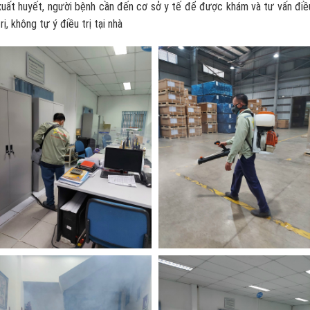
xuất huyết, người bệnh cần đến cơ sở y tế để được khám và tư vấn điề
trị, không tự ý điều trị tại nhà