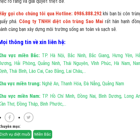
việc rõ ràng và giải quyết triệt để.
Hãy gọi cho chúng tôi qua Hotline: 0986.888.292
khi bạn bị côn trùn
quấy phá.
Công ty TNHH diệt côn trùng Sao Mai
rất hân hạnh đồn
hành cùng bạn xây dựng môi trường sống an toàn và sạch sẽ.
Mọi thông tin về xin liên hệ:
Khu vực miền Bắc:
TP. Hà Nội, Bắc Ninh, Bắc Giang, Hưng Yên, Hả
Dương, Hải Phòng, Quảng Ninh, Thái Nguyên, Vĩnh Phúc, Hà Nam, Na
Định, Thái Bình, Lào Cai, Cao Bằng, Lai Châu,...
Khu vực miền trung:
Nghệ An, Thanh Hóa, Đà Nẵng, Quảng Nam
Khu vực miền Nam:
TP. Hồ Chí Minh, Đồng Nai, Bình Dương, Long An
Cần Thơ, Đồng Tháp, Bình Phước,...
:
Chuyên mục
Dịch vụ diệt muỗi
Miền Bắc