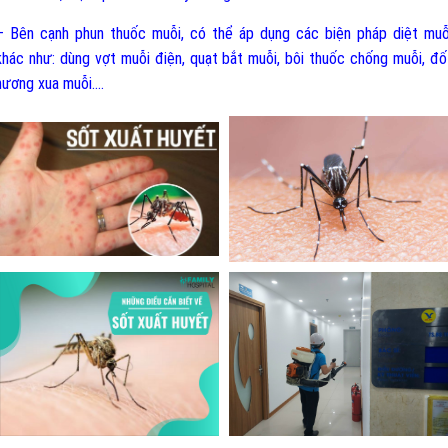
– Bên cạnh phun thuốc muỗi, có thể áp dụng các biện pháp diệt muỗ
khác như: dùng vợt muỗi điện, quạt bắt muỗi, bôi thuốc chống muỗi, đố
hương xua muỗi....