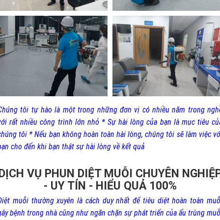
Chúng tôi tự hào là một trong những đơn vị có nhiều năm trong ngh
với rất nhiều công trình lớn nhỏ * Sự hài lòng của bạn là mục tiêu củ
chúng tôi * Nếu bạn không hoàn toàn hài lòng, chúng tôi sẽ làm việc vớ
bạn cho đến khi bạn thật sự hài lòng về kết quả
DỊCH VỤ PHUN DIỆT MUỖI CHUYÊN NGHIỆ
- UY TÍN - HIỂU QUẢ 100%
Diệt muỗi thường xuyên là cách duy nhất để tiêu diệt hoàn toàn muỗ
gây bệnh trong nhà cũng như ngăn chặn sự phát triển của ấu trùng muỗ