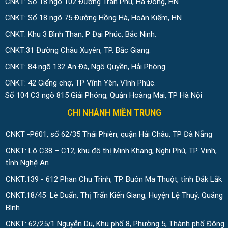
CNKT: Số 18 ngõ 102 Đường Trần Phú, Hà Đông, HN
CNKT: Số 18 ngõ 75 Đường Hồng Hà, Hoàn Kiếm, HN
CNKT: Khu 3 Bình Than, P Đại Phúc, Bắc Ninh.
CNKT:31 Đường Châu Xuyên, TP. Bắc Giang.
CNKT: 84 ngõ 132 An Đà, Ngô Quyền, Hải Phòng.
CNKT: 42 Giếng chợ, TP Vĩnh Yên, Vĩnh Phúc.
Số 104 C3 ngõ 815 Giải Phóng, Quận Hoàng Mai, TP Hà Nội
CHI NHÁNH MIỀN TRUNG
CNKT -P601, số 62/35 Thái Phiên, quận Hải Châu, TP Đà Nẵng
CNKT: Lô C38 – C12, khu đô thị Minh Khang, Nghi Phú, TP. Vinh,
tỉnh Nghệ An
CNKT:139 - 612 Phan Chu Trinh, TP. Buôn Ma Thuột, tỉnh Đắk Lắk
CNKT:18/45 Lê Duẩn, Thị Trấn Kiến Giang, Huyện Lệ Thuỷ, Quảng
Bình
CNKT: 62/25/1 Nguyễn Du, Khu phố 8, Phường 5, Thành phố Đông