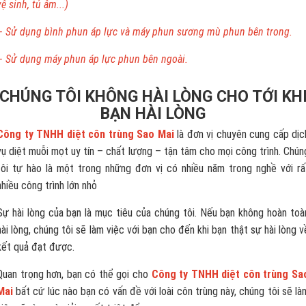
vệ sinh, tủ âm...)
– Sử dụng bình phun áp lực và máy phun sương mù phun bên trong.
– Sử dụng máy phun áp lực phun bên ngoài.
CHÚNG TÔI KHÔNG HÀI LÒNG CHO TỚI KH
BẠN HÀI LÒNG
Công ty TNHH diệt côn trùng Sao Mai
là đơn vị chuyên cung cấp dịc
vụ diệt muỗi mọt uy tín – chất lượng – tận tâm cho mọi công trình. Chún
tôi tự hào là một trong những đơn vị có nhiều năm trong nghề với rấ
nhiều công trình lớn nhỏ
Sự hài lòng của bạn là mục tiêu của chúng tôi. Nếu bạn không hoàn toà
hài lòng, chúng tôi sẽ làm việc với bạn cho đến khi bạn thật sự hài lòng v
kết quả đạt được.
Quan trọng hơn, bạn có thể gọi cho
Công ty TNHH diệt côn trùng Sa
Mai
bất cứ lúc nào bạn có vấn đề với loài côn trùng này, chúng tôi sẽ là