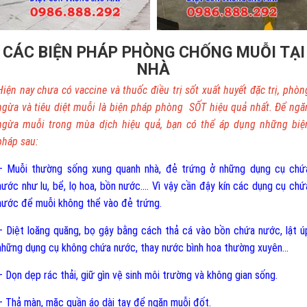
CÁC BIỆN PHÁP PHÒNG CHỐNG MUỖI TẠI
NHÀ
Hiện nay chưa có vaccine và thuốc điều trị sốt xuất huyết đặc trị, phòn
ngừa và tiêu diệt muỗi là biện pháp phòng SỐT hiệu quả nhất. Để ngă
ngừa muỗi trong mùa dịch hiệu quả, bạn có thể áp dụng những biệ
pháp sau:
– Muỗi thường sống xung quanh nhà, đẻ trứng ở những dụng cụ chứ
nước như lu, bể, lọ hoa, bồn nước.... Vì vậy cần đậy kín các dụng cụ chứ
nước để muỗi không thể vào đẻ trứng.
– Diệt loăng quăng, bọ gậy bằng cách thả cá vào bồn chứa nước, lật ú
những dụng cụ không chứa nước, thay nước bình hoa thường xuyên...
– Dọn dẹp rác thải, giữ gìn vệ sinh môi trường và không gian sống.
– Thả màn, mặc quần áo dài tay để ngăn muỗi đốt.