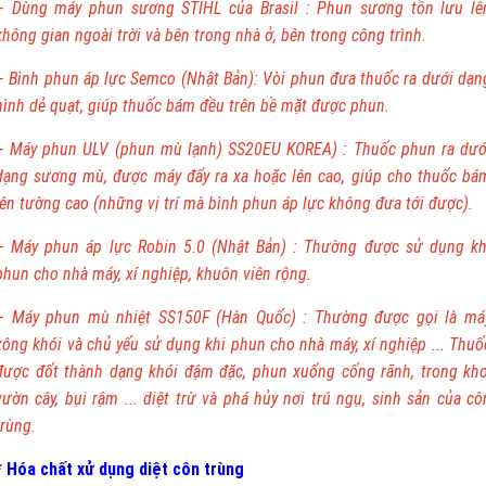
– Dùng máy phun sương STIHL của Brasil : Phun sương tồn lưu lê
không gian ngoài trời và bên trong nhà ở, bên trong công trình.
– Bình phun áp lực Semco (Nhật Bản): Vòi phun đưa thuốc ra dưới dạn
hình dẻ quạt, giúp thuốc bám đều trên bề mặt được phun.
– Máy phun ULV (phun mù lạnh) SS20EU KOREA) : Thuốc phun ra dướ
dạng sương mù, được máy đẩy ra xa hoặc lên cao, giúp cho thuốc bá
lên tường cao (những vị trí mà bình phun áp lực không đưa tới được).
– Máy phun áp lực Robin 5.0 (Nhật Bản) : Thường được sử dụng kh
phun cho nhà máy, xí nghiệp, khuôn viên rộng.
– Máy phun mù nhiệt SS150F (Hàn Quốc) : Thường được gọi là má
xông khói và chủ yếu sử dụng khi phun cho nhà máy, xí nghiệp ... Thuố
được đốt thành dạng khói đậm đặc, phun xuống cống rãnh, trong kho
vườn cây, bụi rậm ... diệt trừ và phá hủy nơi trú ngụ, sinh sản của cô
trùng.
* Hóa chất xử dụng diệt côn trùng