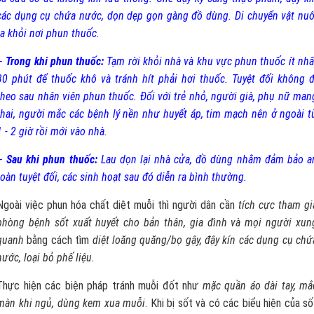
các dụng cụ chứa nước, dọn dẹp gọn gàng đồ dùng. Di chuyển vật nuô
ra khỏi nơi phun thuốc.
–
Trong khi phun thuốc:
Tạm rời khỏi nhà và khu vực phun thuốc ít nhấ
30 phút để thuốc khô và tránh hít phải hơi thuốc. Tuyệt đối không đ
theo sau nhân viên phun thuốc. Đối với trẻ nhỏ, người già, phụ nữ man
thai, người mắc các bệnh lý nền như huyết áp, tim mạch nên ở ngoài t
1 - 2 giờ rồi mới vào nhà.
–
Sau khi phun thuốc:
Lau dọn lại nhà cửa, đồ dùng nhằm đảm bảo a
toàn tuyệt đối, các sinh hoạt sau đó diễn ra bình thường.
Ngoài việc phun hóa chất diệt muỗi thì người dân cần
tích cực tham gi
phòng bệnh sốt xuất huyết cho bản thân, gia đình và mọi người xun
quanh
bằng cách tìm
diệt loăng quăng/bọ gậy, đậy kín các dụng cụ chứ
nước, loại bỏ phế liệu.
Thực hiện các biện pháp tránh muỗi đốt như
mặc quần áo dài tay, mắ
màn khi ngủ, dùng kem xua muỗi
. Khi bị sốt và có các biểu hiện của số