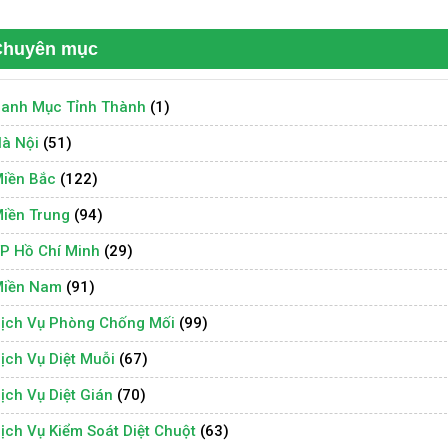
Chuyên mục
anh Mục Tỉnh Thành
(1)
à Nội
(51)
iền Bắc
(122)
iền Trung
(94)
P Hồ Chí Minh
(29)
iền Nam
(91)
ịch Vụ Phòng Chống Mối
(99)
ịch Vụ Diệt Muỗi
(67)
ịch Vụ Diệt Gián
(70)
ịch Vụ Kiểm Soát Diệt Chuột
(63)