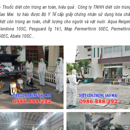
– Thuốc diệt côn trùng an toàn, hiệu quả : Công ty TNHH diệt côn trùn
Sao Mai tự hào được Bộ Y Tế cấp giấy chứng nhận sử dụng hóa chấ
diệt côn trùng an toàn, chất lượng cho người và vật nuôi: Aqua Reigen
Fendona 10SC, Pesguard fg 161, Map Permerthrin 50EC, Permethri
50EC, Abate 10SC...