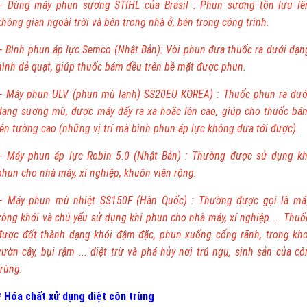
– Dùng máy phun sương STIHL của Brasil : Phun sương tồn lưu lê
không gian ngoài trời và bên trong nhà ở, bên trong công trình.
– Bình phun áp lực Semco (Nhật Bản): Vòi phun đưa thuốc ra dưới dạn
hình dẻ quạt, giúp thuốc bám đều trên bề mặt được phun.
– Máy phun ULV (phun mù lạnh) SS20EU KOREA) : Thuốc phun ra dướ
dạng sương mù, được máy đẩy ra xa hoặc lên cao, giúp cho thuốc bá
lên tường cao (những vị trí mà bình phun áp lực không đưa tới được).
– Máy phun áp lực Robin 5.0 (Nhật Bản) : Thường được sử dụng kh
phun cho nhà máy, xí nghiệp, khuôn viên rộng.
– Máy phun mù nhiệt SS150F (Hàn Quốc) : Thường được gọi là má
xông khói và chủ yếu sử dụng khi phun cho nhà máy, xí nghiệp ... Thuố
được đốt thành dạng khói đậm đặc, phun xuống cống rãnh, trong kho
vườn cây, bụi rậm ... diệt trừ và phá hủy nơi trú ngụ, sinh sản của cô
trùng.
* Hóa chất xử dụng diệt côn trùng