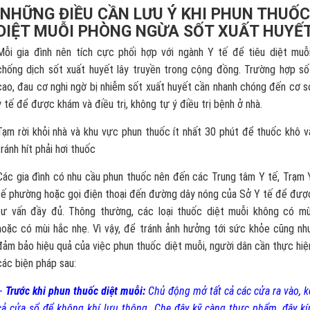
NHỮNG ĐIỀU CẦN LƯU Ý KHI PHUN THUỐC
DIỆT MUỖI PHÒNG NGỪA SỐT XUẤT HUYẾ
Mỗi gia đình nên tích cực phối hợp với ngành Y tế để tiêu diệt muỗi
chống dịch sốt xuất huyết lây truyền trong cộng đồng. Trường hợp số
cao, đau cơ nghi ngờ bị nhiễm sốt xuất huyết cần nhanh chóng đến cơ s
y tế để được khám và điều trị, không tự ý điều trị bệnh ở nhà.
Tạm rời khỏi nhà và khu vực phun thuốc ít nhất 30 phút để thuốc khô v
tránh hít phải hơi thuốc
Các gia đình có nhu cầu phun thuốc nên đến các Trung tâm Y tế, Trạm 
tế phường hoặc gọi điện thoại đến đường dây nóng của Sở Y tế để đượ
tư vấn đầy đủ. Thông thường, các loại thuốc diệt muỗi không có mù
hoặc có mùi hắc nhẹ. Vì vậy, để tránh ảnh hưởng tới sức khỏe cũng nh
đảm bảo hiệu quả của việc phun thuốc diệt muỗi, người dân cần thực hiệ
các biện pháp sau:
–
Trước khi phun thuốc diệt muỗi:
Chủ động mở tất cả các cửa ra vào, k
cả cửa sổ để không khí lưu thông. Che đậy kỹ càng thực phẩm, đậy kí