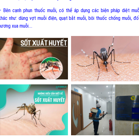
– Bên cạnh phun thuốc muỗi, có thể áp dụng các biện pháp diệt muỗ
khác như: dùng vợt muỗi điện, quạt bắt muỗi, bôi thuốc chống muỗi, đố
hương xua muỗi....