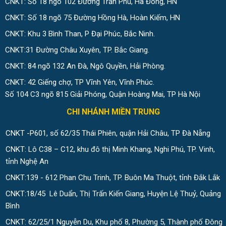
CNKT: Số 18 ngõ 102 Đường Trần Phú, Hà Đông, HN
CNKT: Số 18 ngõ 75 Đường Hồng Hà, Hoàn Kiếm, HN
CNKT: Khu 3 Bình Than, P Đại Phúc, Bắc Ninh.
CNKT:31 Đường Châu Xuyên, TP. Bắc Giang.
CNKT: 84 ngõ 132 An Đà, Ngô Quyền, Hải Phòng.
CNKT: 42 Giếng chợ, TP Vĩnh Yên, Vĩnh Phúc.
Số 104 C3 ngõ 815 Giải Phóng, Quận Hoàng Mai, TP Hà Nội
CHI NHÁNH MIỀN TRUNG
CNKT -P601, số 62/35 Thái Phiên, quận Hải Châu, TP Đà Nẵng
CNKT: Lô C38 – C12, khu đô thị Minh Khang, Nghi Phú, TP. Vinh,
tỉnh Nghệ An
CNKT:139 - 612 Phan Chu Trinh, TP. Buôn Ma Thuột, tỉnh Đắk Lắk
CNKT:18/45 Lê Duẩn, Thị Trấn Kiến Giang, Huyện Lệ Thuỷ, Quảng
Bình
CNKT: 62/25/1 Nguyễn Du, Khu phố 8, Phường 5, Thành phố Đông