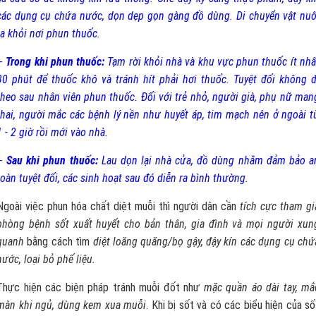
các dụng cụ chứa nước, dọn dẹp gọn gàng đồ dùng. Di chuyển vật nuô
ra khỏi nơi phun thuốc.
–
Trong khi phun thuốc:
Tạm rời khỏi nhà và khu vực phun thuốc ít nhấ
30 phút để thuốc khô và tránh hít phải hơi thuốc. Tuyệt đối không đ
theo sau nhân viên phun thuốc. Đối với trẻ nhỏ, người già, phụ nữ man
thai, người mắc các bệnh lý nền như huyết áp, tim mạch nên ở ngoài t
1 - 2 giờ rồi mới vào nhà.
–
Sau khi phun thuốc:
Lau dọn lại nhà cửa, đồ dùng nhằm đảm bảo a
toàn tuyệt đối, các sinh hoạt sau đó diễn ra bình thường.
Ngoài việc phun hóa chất diệt muỗi thì người dân cần
tích cực tham gi
phòng bệnh sốt xuất huyết cho bản thân, gia đình và mọi người xun
quanh
bằng cách tìm
diệt loăng quăng/bọ gậy, đậy kín các dụng cụ chứ
nước, loại bỏ phế liệu.
Thực hiện các biện pháp tránh muỗi đốt như
mặc quần áo dài tay, mắ
màn khi ngủ, dùng kem xua muỗi
. Khi bị sốt và có các biểu hiện của số