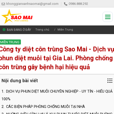
khonggianxanhsaomai@gmail.com
0986.888.292
BẠN ĐANG Ở ĐÂY
Trang chủ
Miền Trung
MIỀN TRUNG
Công ty diệt côn trùng Sao Mai - Dịch v
phun diệt muỗi tại Gia Lai. Phòng chống
côn trùng gây bệnh hại hiệu quả
Nội dung bài viết
1.
DỊCH VỤ PHUN DIỆT MUỖI CHUYÊN NGHIỆP - UY TÍN - HIỂU QUẢ
100%
2.
CÁC BIỆN PHÁP PHÒNG CHỐNG MUỖI TẠI NHÀ