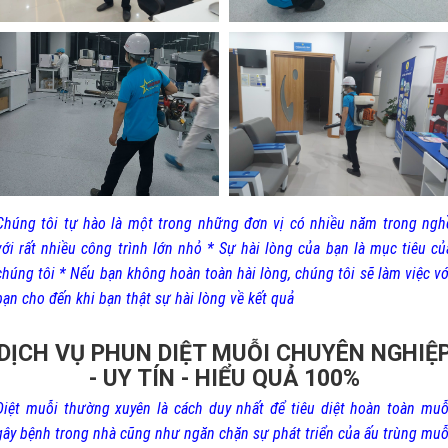
Chúng tôi tự hào là một trong những đơn vị có nhiều năm trong ngh
với rất nhiều công trình lớn nhỏ * Sự hài lòng của bạn là mục tiêu củ
chúng tôi * Nếu bạn không hoàn toàn hài lòng, chúng tôi sẽ làm việc vớ
bạn cho đến khi bạn thật sự hài lòng về kết quả
DỊCH VỤ PHUN DIỆT MUỖI CHUYÊN NGHIỆ
- UY TÍN - HIỂU QUẢ 100%
Diệt muỗi thường xuyên là cách duy nhất để tiêu diệt hoàn toàn muỗ
gây bệnh trong nhà cũng như ngăn chặn sự phát triển của ấu trùng muỗ