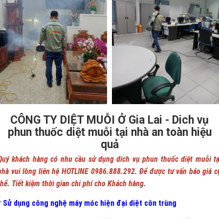
CÔNG TY DIỆT MUỖI Ở Gia Lai - Dich vụ
phun thuốc diệt muỗi tại nhà an toàn hiệu
quả
Quý khách hàng có nhu cầu sử dụng dich vụ phun thuốc diệt muỗi tạ
nhà vui lòng liên hệ HOTLINE 0986.888.292. Để được tư vấn báo giá c
thể. Tiết kiệm thời gian chi phí cho Khách hàng.
* Sử dụng công nghệ máy móc hiện đại diệt côn trùng