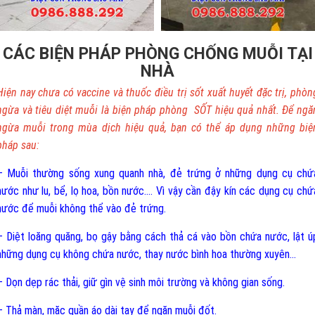
CÁC BIỆN PHÁP PHÒNG CHỐNG MUỖI TẠI
NHÀ
Hiện nay chưa có vaccine và thuốc điều trị sốt xuất huyết đặc trị, phòn
ngừa và tiêu diệt muỗi là biện pháp phòng SỐT hiệu quả nhất. Để ngă
ngừa muỗi trong mùa dịch hiệu quả, bạn có thể áp dụng những biệ
pháp sau:
– Muỗi thường sống xung quanh nhà, đẻ trứng ở những dụng cụ chứ
nước như lu, bể, lọ hoa, bồn nước.... Vì vậy cần đậy kín các dụng cụ chứ
nước để muỗi không thể vào đẻ trứng.
– Diệt loăng quăng, bọ gậy bằng cách thả cá vào bồn chứa nước, lật ú
những dụng cụ không chứa nước, thay nước bình hoa thường xuyên...
– Dọn dẹp rác thải, giữ gìn vệ sinh môi trường và không gian sống.
– Thả màn, mặc quần áo dài tay để ngăn muỗi đốt.