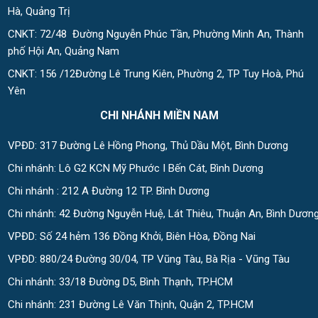
Hà, Quảng Trị
CNKT: 72/48 Đường Nguyễn Phúc Tần, Phường Minh An, Thành
phố Hội An, Quảng Nam
CNKT: 156 /12Đường Lê Trung Kiên, Phường 2, TP Tuy Hoà, Phú
Yên
CHI NHÁNH MIỀN NAM
VPĐD: 317 Đường Lê Hồng Phong, Thủ Dầu Một, Bình Dương
Chi nhánh: Lô G2 KCN Mỹ Phước I Bến Cát, Bình Dương
Chi nhánh : 212 A Đường 12 TP. Bình Dương
Chi nhánh: 42 Đường Nguyễn Huệ, Lát Thiêu, Thuận An, Bình Dươn
VPĐD: Số 24 hẻm 136 Đồng Khởi, Biên Hòa, Đồng Nai
VPĐD: 880/24 Đường 30/04, TP Vũng Tàu, Bà Rịa - Vũng Tàu
Chi nhánh: 33/18 Đường D5, Bình Thạnh, TP.HCM
Chi nhánh: 231 Đường Lê Văn Thịnh, Quận 2, TP.HCM