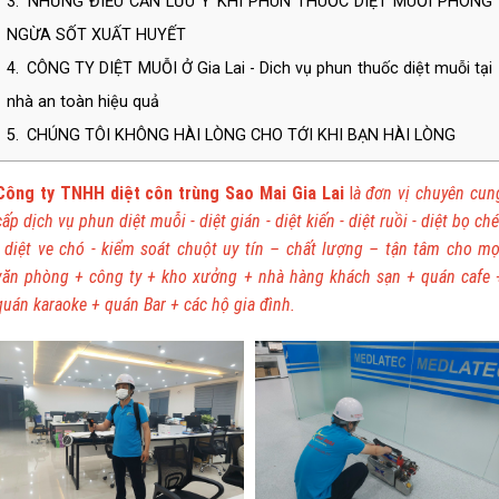
3.
NHỮNG ĐIỀU CẦN LƯU Ý KHI PHUN THUỐC DIỆT MUỖI PHÒNG
NGỪA SỐT XUẤT HUYẾT
4.
CÔNG TY DIỆT MUỖI Ở Gia Lai - Dich vụ phun thuốc diệt muỗi tại
nhà an toàn hiệu quả
5.
CHÚNG TÔI KHÔNG HÀI LÒNG CHO TỚI KHI BẠN HÀI LÒNG
Công ty TNHH diệt côn trùng Sao Mai Gia Lai
l
à
đơn vị chuyên cun
cấp dịch vụ phun diệt muỗi - diệt gián - diệt kiến - diệt ruồi - diệt bọ ché
- diệt ve chó - kiểm soát chuột uy tín – chất lượng – tận tâm cho mọ
văn phòng + công ty + kho xưởng + nhà hàng khách sạn + quán cafe 
quán karaoke + quán Bar + các hộ gia đình.