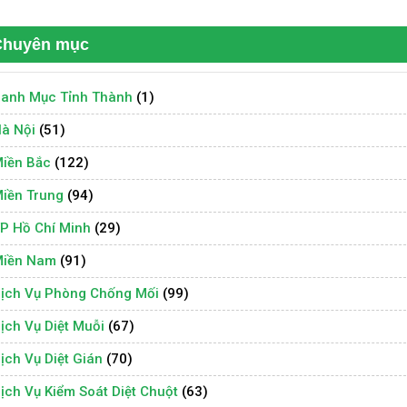
Chuyên mục
anh Mục Tỉnh Thành
(1)
à Nội
(51)
iền Bắc
(122)
iền Trung
(94)
P Hồ Chí Minh
(29)
iền Nam
(91)
ịch Vụ Phòng Chống Mối
(99)
ịch Vụ Diệt Muỗi
(67)
ịch Vụ Diệt Gián
(70)
ịch Vụ Kiểm Soát Diệt Chuột
(63)