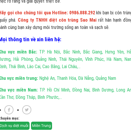
việc rõ ràng và giải quyết triệt để.
Hãy gọi cho chúng tôi qua Hotline: 0986.888.292
khi bạn bị côn trùn
quấy phá.
Công ty TNHH diệt côn trùng Sao Mai
rất hân hạnh đồn
hành cùng bạn xây dựng môi trường sống an toàn và sạch sẽ.
Mọi thông tin về xin liên hệ:
Khu vực miền Bắc:
TP. Hà Nội, Bắc Ninh, Bắc Giang, Hưng Yên, Hả
Dương, Hải Phòng, Quảng Ninh, Thái Nguyên, Vĩnh Phúc, Hà Nam, Na
Định, Thái Bình, Lào Cai, Cao Bằng, Lai Châu,...
Khu vực miền trung:
Nghệ An, Thanh Hóa, Đà Nẵng, Quảng Nam
Khu vực miền Nam:
TP. Hồ Chí Minh, Đồng Nai, Bình Dương, Long An
Cần Thơ, Đồng Tháp, Bình Phước,...
:
Chuyên mục
Dịch vụ diệt muỗi
Miền Trung