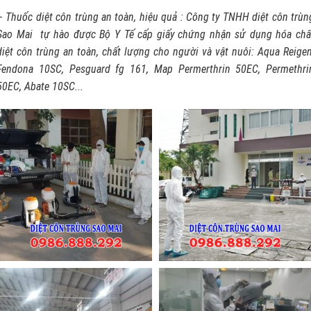
– Thuốc diệt côn trùng an toàn, hiệu quả : Công ty TNHH diệt côn trùn
Sao Mai tự hào được Bộ Y Tế cấp giấy chứng nhận sử dụng hóa chấ
diệt côn trùng an toàn, chất lượng cho người và vật nuôi: Aqua Reigen
Fendona 10SC, Pesguard fg 161, Map Permerthrin 50EC, Permethri
50EC, Abate 10SC...