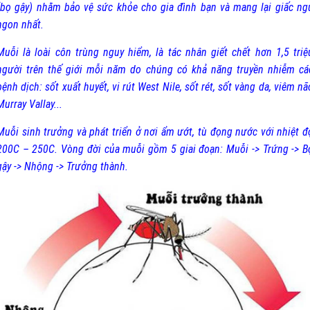
(bọ gậy) nhằm bảo vệ sức khỏe cho gia đình bạn và mang lại giấc ng
ngon nhất.
Muỗi là loài côn trùng nguy hiểm, là tác nhân giết chết hơn 1,5 triệ
người trên thế giới mỗi năm do chúng có khả năng truyền nhiễm cá
bệnh dịch: sốt xuất huyết, vi rút West Nile, sốt rét, sốt vàng da, viêm nã
Murray Vallay...
Muỗi sinh trưởng và phát triển ở nơi ẩm ướt, tù đọng nước với nhiệt đ
200C – 250C. Vòng đời của muỗi gồm 5 giai đoạn: Muỗi -> Trứng -> B
gậy -> Nhộng -> Trưởng thành.