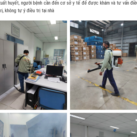
xuất huyết, người bệnh cần đến cơ sở y tế để được khám và tư vấn điề
trị, không tự ý điều trị tại nhà