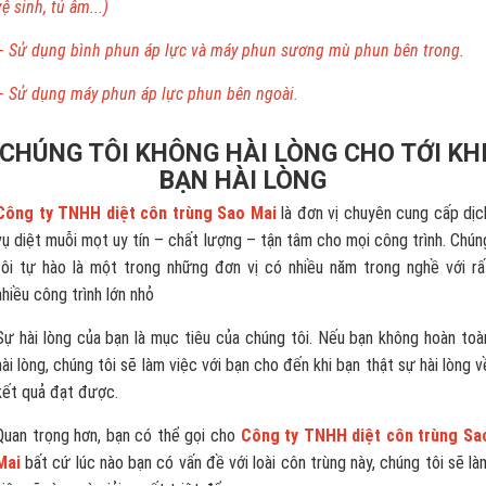
vệ sinh, tủ âm...)
– Sử dụng bình phun áp lực và máy phun sương mù phun bên trong.
– Sử dụng máy phun áp lực phun bên ngoài.
CHÚNG TÔI KHÔNG HÀI LÒNG CHO TỚI KH
BẠN HÀI LÒNG
Công ty TNHH diệt côn trùng Sao Mai
là đơn vị chuyên cung cấp dịc
vụ diệt muỗi mọt uy tín – chất lượng – tận tâm cho mọi công trình. Chún
tôi tự hào là một trong những đơn vị có nhiều năm trong nghề với rấ
nhiều công trình lớn nhỏ
Sự hài lòng của bạn là mục tiêu của chúng tôi. Nếu bạn không hoàn toà
hài lòng, chúng tôi sẽ làm việc với bạn cho đến khi bạn thật sự hài lòng v
kết quả đạt được.
Quan trọng hơn, bạn có thể gọi cho
Công ty TNHH diệt côn trùng Sa
Mai
bất cứ lúc nào bạn có vấn đề với loài côn trùng này, chúng tôi sẽ là