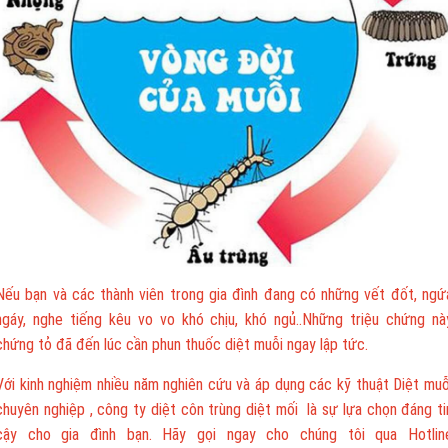
Nếu bạn và các thành viên trong gia đình đang có những vết đốt, ngứ
ngáy, nghe tiếng kêu vo vo khó chịu, khó ngủ..Những triệu chứng nà
chứng tỏ đã đến lúc cần phun thuốc diệt muỗi ngay lập tức.
Với kinh nghiệm nhiều năm nghiên cứu và áp dụng các kỹ thuật Diệt muỗ
chuyên nghiệp , công ty diệt côn trùng diệt mối là sự lựa chọn đáng ti
cậy cho gia đình bạn. Hãy gọi ngay cho chúng tôi qua Hotlin