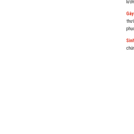
lượ
Gây
thư
phục
Sin
chún