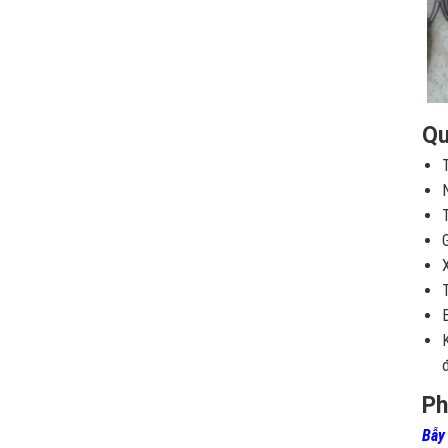
Qu
Ph
Bẫy