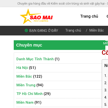
Chuyên gia hàng đầu về Kiểm soát côn trùng và sinh vật gây hại -
Trang chủ
Trang chủ
Miền Bắc
BẠN ĐANG Ở ĐÂY
MI
Chuyên mục
Cô
Danh Mục Tỉnh Thành
(1)
N
Hà Nội
(51)
1.
Miền Bắc
(122)
2.
Miền Trung
(94)
3.
TP Hồ Chí Minh
(29)
4.
Miền Nam
(91)
5.