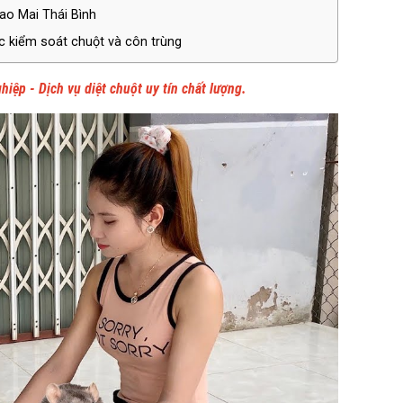
Sao Mai Thái Bình
c kiểm soát chuột và côn trùng
hiệp - Dịch vụ diệt chuột uy tín chất lượng.