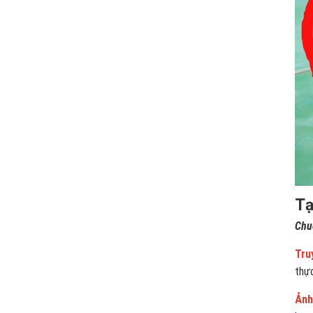
Tạ
Chu
Tru
thự
Ảnh