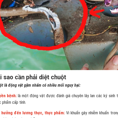
i sao cần phải diệt chuột
ột là động vật gặm nhấm có nhiều mối nguy hại:
yền bệnh:
là một động vật được đánh giá chuyên lây lan các ký sinh t
c phẩm cấp tính.
 hưởng đến lương thực, thực phẩm:
Vi khuẩn gây nhiễm khuẩn tron