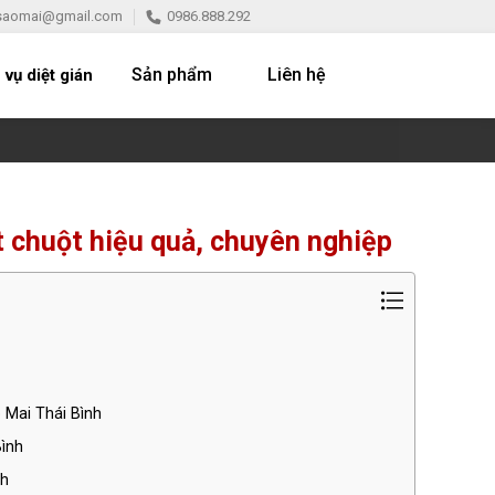
saomai@gmail.com
0986.888.292
Sản phẩm
Liên hệ
 vụ diệt gián
ệt chuột hiệu quả, chuyên nghiệp
o Mai Thái Bình
Bình
nh