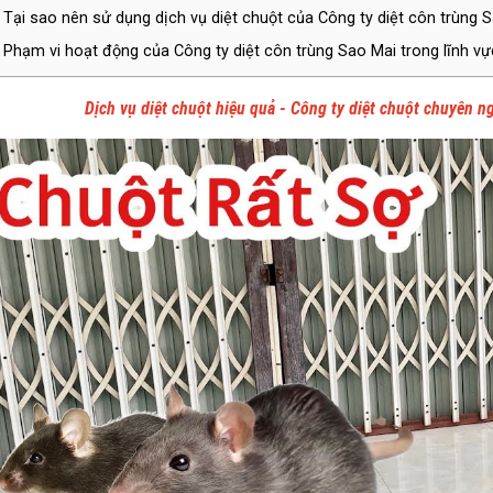
Tại sao nên sử dụng dịch vụ diệt chuột của Công ty diệt côn trùng 
Phạm vi hoạt động của Công ty diệt côn trùng Sao Mai trong lĩnh vự
Dịch vụ diệt chuột hiệu quả - Công ty diệt chuột chuyên ng