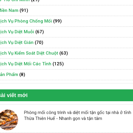
iền Nam
(91)
ịch Vụ Phòng Chống Mối
(99)
ịch Vụ Diệt Muỗi
(67)
ịch Vụ Diệt Gián
(70)
ịch Vụ Kiểm Soát Diệt Chuột
(63)
ịch Vụ Diệt Mối Các Tỉnh
(125)
ản Phẩm
(8)
ài viết mới
Phòng mối công trình và diệt mối tận gốc tại nhà ở tỉnh
Thừa Thiên Huế - Nhanh gọn và tận tâm