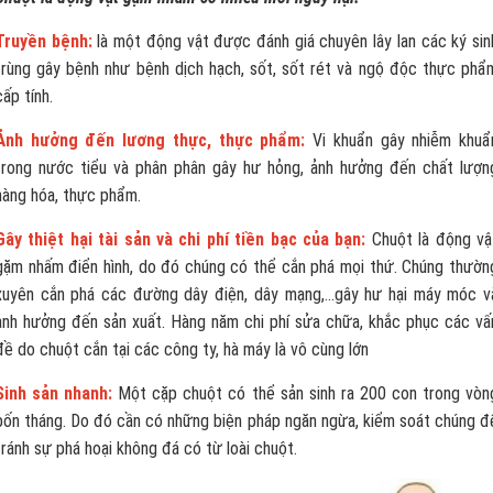
Truyền bệnh:
là một động vật được đánh giá chuyên lây lan các ký sin
trùng gây bệnh như bệnh dịch hạch, sốt, sốt rét và ngộ độc thực phẩ
cấp tính.
Ảnh hưởng đến lương thực, thực phẩm:
Vi khuẩn gây nhiễm khuẩ
trong nước tiểu và phân phân gây hư hỏng, ảnh hưởng đến chất lượn
hàng hóa, thực phẩm.
Gây thiệt hại tài sản và chi phí tiền bạc của bạn:
Chuột là động vậ
gặm nhấm điển hình, do đó chúng có thể cắn phá mọi thứ. Chúng thườn
xuyên cắn phá các đường dây điện, dây mạng,...gây hư hại máy móc v
ảnh hưởng đến sản xuất. Hàng năm chi phí sửa chữa, khắc phục các vấ
đề do chuột cắn tại các công ty, hà máy là vô cùng lớn
Sinh sản nhanh:
Một cặp chuột có thể sản sinh ra 200 con trong vòn
bốn tháng. Do đó cần có những biện pháp ngăn ngừa, kiểm soát chúng đ
tránh sự phá hoại không đá có từ loài chuột.