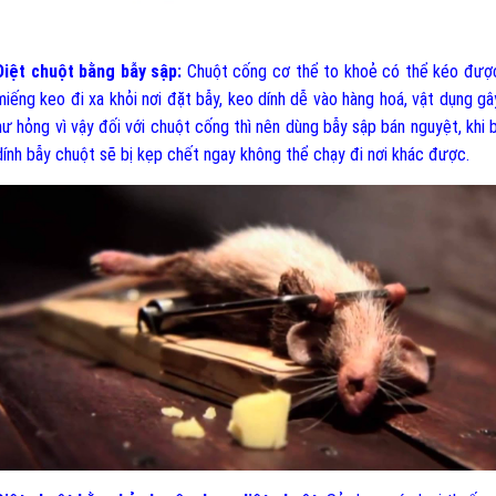
Diệt chuột bằng bẫy sập:
Chuột cống cơ thể to khoẻ có thể kéo đượ
miếng keo đi xa khỏi nơi đặt bẫy, keo dính dễ vào hàng hoá, vật dụng gâ
hư hỏng vì vậy đối với chuột cống thì nên dùng bẫy sập bán nguyệt, khi b
dính bẫy chuột sẽ bị kẹp chết ngay không thể chạy đi nơi khác được.