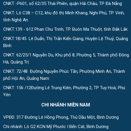
CNKT -P601, số 62/35 Thái Phiên, quận Hải Châu, TP Đà Nẵng
CNKT: Lô C38 – C12, khu đô thị Minh Khang, Nghi Phú, TP. Vinh,
tỉnh Nghệ An
CNKT:139 - 612 Phan Chu Trinh, TP. Buôn Ma Thuột, tỉnh Đắk Lắk
CNKT:18/45 Lê Duẩn, Thị Trấn Kiến Giang, Huyện Lệ Thuỷ, Quảng
Bình
CNKT: 62/25/1 Nguyễn Du, Khu phố 8, Phường 5, Thành phố Đông
Hà, Quảng Trị
CNKT: 72/48 Đường Nguyễn Phúc Tần, Phường Minh An, Thành
phố Hội An, Quảng Nam
CNKT: 156 /12Đường Lê Trung Kiên, Phường 2, TP Tuy Hoà, Phú
Yên
CHI NHÁNH MIỀN NAM
VPĐD: 317 Đường Lê Hồng Phong, Thủ Dầu Một, Bình Dương
Chi nhánh: Lô G2 KCN Mỹ Phước I Bến Cát, Bình Dương