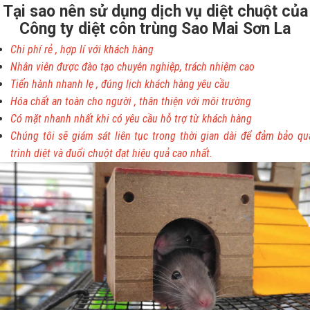
Tại sao nên sử dụng dịch vụ diệt chuột của
Công ty diệt côn trùng Sao Mai Sơn La
Chi phí rẻ , hợp lí với khách hàng
Nhân viên được đào tạo chuyên nghiệp, trách nhiệm cao
Tiến hành nhanh lẹ , đúng lịch khách hàng yêu cầu
Hóa chất an toàn cho người , thân thiện với môi trường
Có mặt nhanh nhất khi có yêu cầu hỗ trợ từ khách hàng
Chúng tôi sẽ giám sát liên tục trong thời gian dài để đảm bảo qu
trình diệt và đuổi chuột đạt hiệu quả cao nhất.