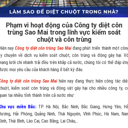
Phạm vi hoạt động của Công ty diệt côn
trùng Sao Mai trong lĩnh vực kiểm soát
chuột và côn trùng
Hiện nay
Công ty diệt côn trùng Sao Mai
đang phát triển thành một côn
ty chuyên về dịch vụ kiểm soát chuột, côn trùng và động gây hại. Vớ
mạng lưới chi nhánh trải đều trên khắp cả nước, chúng tôi có thể đáp ứn
được mọi yêu cầu của khách hàng ở bất kỳ đâu.
Công ty diệt côn trùng Sao Mai
hiện nay đang thực hiện công tác diệ
chuột, kiểm soát côn trùng và động vật gây hại cho nhiều công ty, c
quan tại nhiều tỉnh thành trên cả nước như:
Khu vực miền Bắc:
TP. Hà Nội, Bắc Ninh, Bắc Giang, Hưng Yên, Hả
Dương, Hải Phòng, Quảng Ninh, Thái Nguyên, Vĩnh Phúc, Hà Nam, Na
Định, Thái Bình, Lào Cai, Cao Bằng, Lai Châu,...