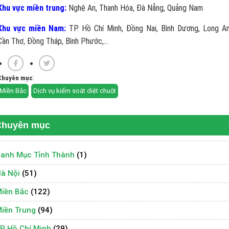
Khu vực miền trung:
Nghệ An, Thanh Hóa, Đà Nẵng, Quảng Nam
Khu vực miền Nam:
TP. Hồ Chí Minh, Đồng Nai, Bình Dương, Long An
Cần Thơ, Đồng Tháp, Bình Phước,...
:
Chuyên mục
Miền Bắc
Dịch vụ kiểm soát diệt chuột
Chuyên mục
anh Mục Tỉnh Thành
(1)
à Nội
(51)
iền Bắc
(122)
iền Trung
(94)
P Hồ Chí Minh
(29)