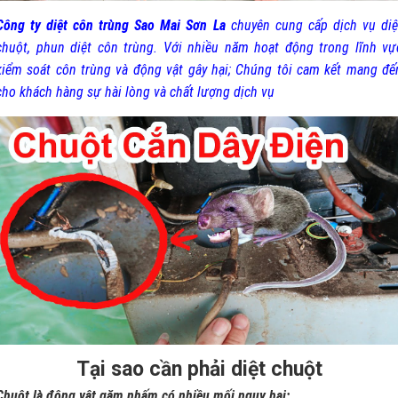
Công ty diệt côn trùng Sao Mai Sơn La
chuyên cung cấp dịch vụ diệ
chuột, phun diệt côn trùng. Với nhiều năm hoạt động trong lĩnh vự
kiểm soát côn trùng và động vật gây hại; Chúng tôi cam kết mang đế
cho khách hàng sự hài lòng và chất lượng dịch vụ
Tại sao cần phải diệt chuột
Chuột là động vật gặm nhấm có nhiều mối nguy hại: