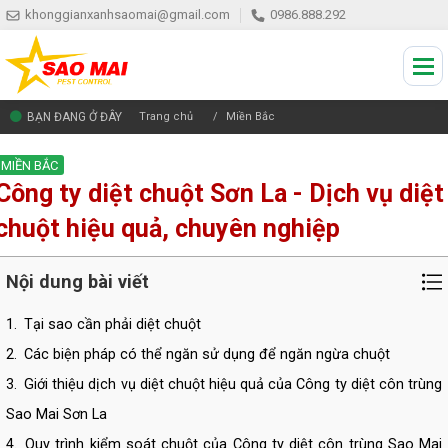
khonggianxanhsaomai@gmail.com
0986.888.292
BẠN ĐANG Ở ĐÂY
Trang chủ
Miền Bắc
MIỀN BẮC
Công ty diệt chuột Sơn La - Dịch vụ diệt
chuột hiệu quả, chuyên nghiệp
Nội dung bài viết
1.
Tại sao cần phải diệt chuột
2.
Các biện pháp có thể ngăn sử dụng để ngăn ngừa chuột
3.
Giới thiệu dịch vụ diệt chuột hiệu quả của Công ty diệt côn trùng
Sao Mai Sơn La
4.
Quy trình kiểm soát chuột của Công ty diệt côn trùng Sao Mai