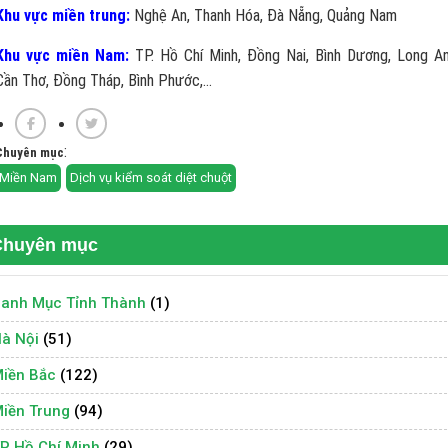
Khu vực miền trung:
Nghệ An, Thanh Hóa, Đà Nẵng, Quảng Nam
Khu vực miền Nam:
TP. Hồ Chí Minh, Đồng Nai, Bình Dương, Long An
Cần Thơ, Đồng Tháp, Bình Phước,...
:
Chuyên mục
Miền Nam
Dịch vụ kiểm soát diệt chuột
Chuyên mục
anh Mục Tỉnh Thành
(1)
à Nội
(51)
iền Bắc
(122)
iền Trung
(94)
P Hồ Chí Minh
(29)