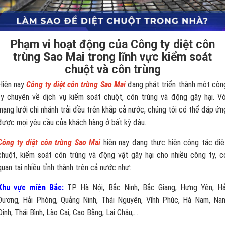
Phạm vi hoạt động của Công ty diệt côn
trùng Sao Mai trong lĩnh vực kiểm soát
chuột và côn trùng
Hiện nay
Công ty diệt côn trùng Sao Mai
đang phát triển thành một côn
ty chuyên về dịch vụ kiểm soát chuột, côn trùng và động gây hại. Vớ
mạng lưới chi nhánh trải đều trên khắp cả nước, chúng tôi có thể đáp ứn
được mọi yêu cầu của khách hàng ở bất kỳ đâu.
Công ty diệt côn trùng Sao Mai
hiện nay đang thực hiện công tác diệ
chuột, kiểm soát côn trùng và động vật gây hại cho nhiều công ty, c
quan tại nhiều tỉnh thành trên cả nước như:
Khu vực miền Bắc:
TP. Hà Nội, Bắc Ninh, Bắc Giang, Hưng Yên, Hả
Dương, Hải Phòng, Quảng Ninh, Thái Nguyên, Vĩnh Phúc, Hà Nam, Na
Định, Thái Bình, Lào Cai, Cao Bằng, Lai Châu,...