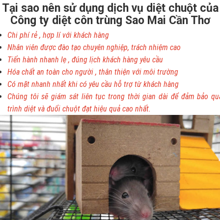
Tại sao nên sử dụng dịch vụ diệt chuột của
Công ty diệt côn trùng Sao Mai Cần Thơ
Chi phí rẻ , hợp lí với khách hàng
Nhân viên được đào tạo chuyên nghiệp, trách nhiệm cao
Tiến hành nhanh lẹ , đúng lịch khách hàng yêu cầu
Hóa chất an toàn cho người , thân thiện với môi trường
Có mặt nhanh nhất khi có yêu cầu hỗ trợ từ khách hàng
Chúng tôi sẽ giám sát liên tục trong thời gian dài để đảm bảo qu
trình diệt và đuổi chuột đạt hiệu quả cao nhất.