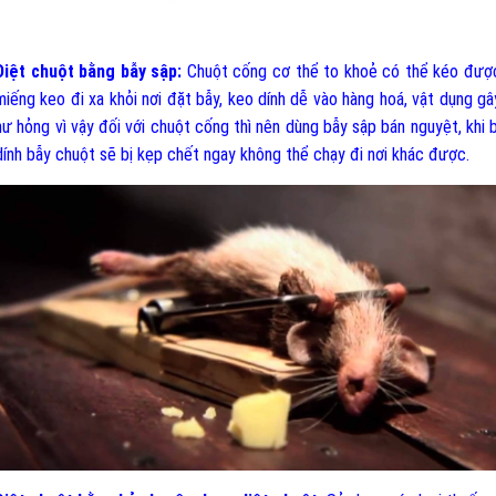
Diệt chuột bằng bẫy sập:
Chuột cống cơ thể to khoẻ có thể kéo đượ
miếng keo đi xa khỏi nơi đặt bẫy, keo dính dễ vào hàng hoá, vật dụng gâ
hư hỏng vì vậy đối với chuột cống thì nên dùng bẫy sập bán nguyệt, khi b
dính bẫy chuột sẽ bị kẹp chết ngay không thể chạy đi nơi khác được.