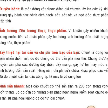
Truyền bệnh:
là một động vật được đánh giá chuyên lây lan các ký sin
trùng gây bệnh như bệnh dịch hạch, sốt, sốt rét và ngộ độc thực phẩ
cấp tính.
Ảnh hưởng đến lương thực, thực phẩm:
Vi khuẩn gây nhiễm khuẩ
trong nước tiểu và phân phân gây hư hỏng, ảnh hưởng đến chất lượn
hàng hóa, thực phẩm.
Gây thiệt hại tài sản và chi phí tiền bạc của bạn:
Chuột là động vậ
gặm nhấm điển hình, do đó chúng có thể cắn phá mọi thứ. Chúng thườn
xuyên cắn phá các đường dây điện, dây mạng,...gây hư hại máy móc v
ảnh hưởng đến sản xuất. Hàng năm chi phí sửa chữa, khắc phục các vấ
đề do chuột cắn tại các công ty, hà máy là vô cùng lớn
Sinh sản nhanh:
Một cặp chuột có thể sản sinh ra 200 con trong vòn
bốn tháng. Do đó cần có những biện pháp ngăn ngừa, kiểm soát chúng đ
tránh sự phá hoại không đá có từ loài chuột.