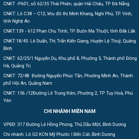
CNKT -P601, số 62/35 Thái Phiên, quận Hải Châu, TP Đà Nẵng
CNKT: Lô C38 – C12, khu đô thị Minh Khang, Nghi Phú, TP. Vinh,
tỉnh Nghệ An
CNKT:139 - 612 Phan Chu Trinh, TP. Buôn Ma Thuột, tỉnh Đắk Lắk
CNKT:18/45 Lê Duẩn, Thị Trấn Kiến Giang, Huyện Lệ Thuỷ, Quảng
Bình
CNKT: 62/25/1 Nguyễn Du, Khu phố 8, Phường 5, Thành phố Đông
Hà, Quảng Trị
CNKT: 72/48 Đường Nguyễn Phúc Tần, Phường Minh An, Thành
phố Hội An, Quảng Nam
CNKT: 156 /12Đường Lê Trung Kiên, Phường 2, TP Tuy Hoà, Phú
Yên
CHI NHÁNH MIỀN NAM
VPĐD: 317 Đường Lê Hồng Phong, Thủ Dầu Một, Bình Dương
Chi nhánh: Lô G2 KCN Mỹ Phước I Bến Cát, Bình Dương