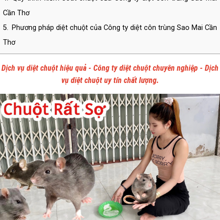
Cần Thơ
5.
Phương pháp diệt chuột của Công ty diệt côn trùng Sao Mai Cần
Thơ
6.
Tại sao nên sử dụng dịch vụ diệt chuột của Công ty diệt côn
Dịch vụ diệt chuột hiệu quả - Công ty diệt chuột chuyên nghiệp - Dịch
trùng Sao Mai Cần Thơ
vụ diệt chuột uy tín chất lượng.
7.
Phạm vi hoạt động của Công ty diệt côn trùng Sao Mai trong
lĩnh vực kiểm soát chuột và côn trùng