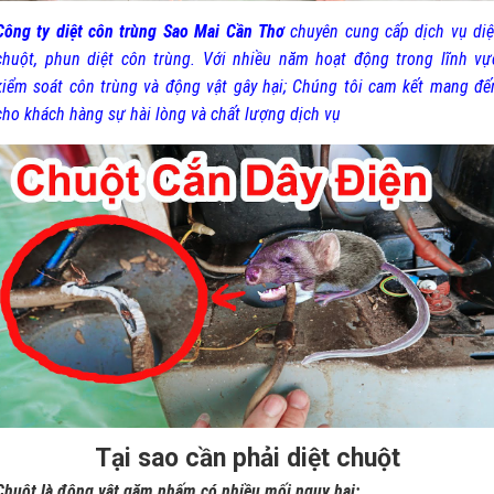
Công ty diệt côn trùng Sao Mai Cần Thơ
chuyên cung cấp dịch vụ diệ
chuột, phun diệt côn trùng. Với nhiều năm hoạt động trong lĩnh vự
kiểm soát côn trùng và động vật gây hại; Chúng tôi cam kết mang đế
cho khách hàng sự hài lòng và chất lượng dịch vụ
Tại sao cần phải diệt chuột
Chuột là động vật gặm nhấm có nhiều mối nguy hại: