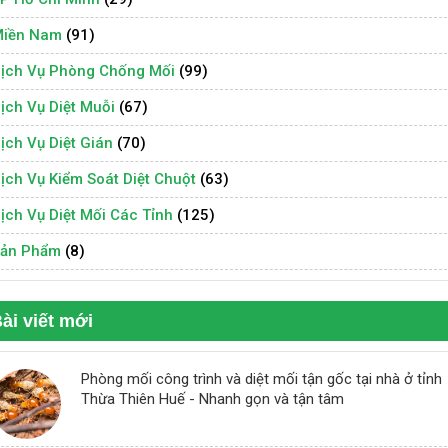
iền Nam
(91)
ịch Vụ Phòng Chống Mối
(99)
ịch Vụ Diệt Muỗi
(67)
ịch Vụ Diệt Gián
(70)
ịch Vụ Kiểm Soát Diệt Chuột
(63)
ịch Vụ Diệt Mối Các Tỉnh
(125)
ản Phẩm
(8)
ài viết mới
Phòng mối công trình và diệt mối tận gốc tại nhà ở tỉnh
Thừa Thiên Huế - Nhanh gọn và tận tâm