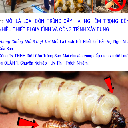
MỐI LÀ LOẠI CÔN TRÙNG GÂY HẠI NGHIÊM TRỌNG ĐẾ
👉
NHIỀU THIẾT BỊ GIA ĐÌNH VÀ CÔNG TRÌNH XÂY DỰNG.
Phòng Chống Mối & Diệt Trừ Mối
Là Cách Tốt Nhất Để Bảo Vệ Ngôi Nh
Của Bạn.
Công Ty TNHH Diệt Côn Trùng Sao Mai chuyên cung cấp dịch vụ diệt mố
tại QUẬN 1: Chuyên Nghiệp - Uy Tín - Trách Nhiệm.