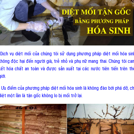
-Dịch vụ diệt mối của chúng tôi sử dụng phương pháp diệt mối hóa sin
không độc hại đến người già, trẻ nhỏ và phụ nữ mang thai. Chúng tôi ca
kết hóa chất an toàn và được sản xuất tại các nước tiên tiến trên th
iới.
- Ưu điểm của phương pháp diệt mối hóa sinh là không đào bới phá dỡ, ch
diệt một lần là tận gốc không lo bị mối trở lại.