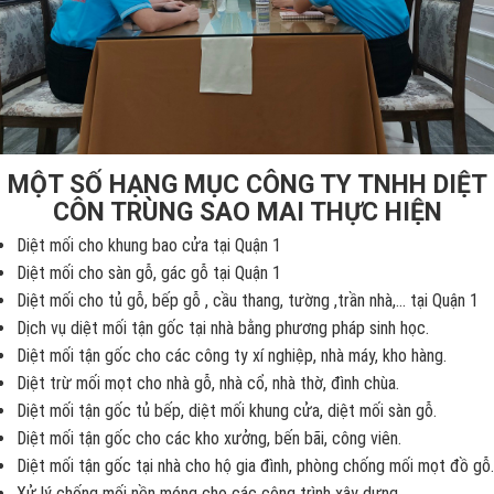
MỘT SỐ HẠNG MỤC CÔNG TY TNHH DIỆT
CÔN TRÙNG SAO MAI THỰC HIỆN
Diệt mối cho khung bao cửa tại Quận 1
Diệt mối cho sàn gỗ, gác gỗ tại Quận 1
Diệt mối cho tủ gỗ, bếp gỗ , cầu thang, tường ,trần nhà,... tại Quận 1
Dịch vụ diệt mối tận gốc tại nhà bằng phương pháp sinh học.
Diệt mối tận gốc cho các công ty xí nghiệp, nhà máy, kho hàng.
Diệt trừ mối mọt cho nhà gỗ, nhà cổ, nhà thờ, đình chùa.
Diệt mối tận gốc tủ bếp, diệt mối khung cửa, diệt mối sàn gỗ.
Diệt mối tận gốc cho các kho xưởng, bến bãi, công viên.
Diệt mối tận gốc tại nhà cho hộ gia đình, phòng chống mối mọt đồ gỗ.
Xử lý chống mối nền móng cho các công trình xây dựng.