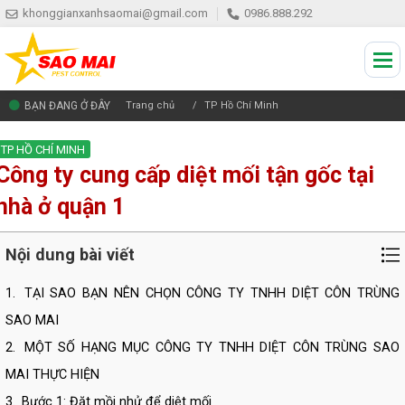
khonggianxanhsaomai@gmail.com
0986.888.292
BẠN ĐANG Ở ĐÂY
Trang chủ
TP Hồ Chí Minh
TP HỒ CHÍ MINH
Công ty cung cấp diệt mối tận gốc tại
nhà ở quận 1
Nội dung bài viết
1.
TẠI SAO BẠN NÊN CHỌN CÔNG TY TNHH DIỆT CÔN TRÙNG
SAO MAI
2.
MỘT SỐ HẠNG MỤC CÔNG TY TNHH DIỆT CÔN TRÙNG SAO
MAI THỰC HIỆN
3.
Bước 1: Đặt mồi nhử để diệt mối