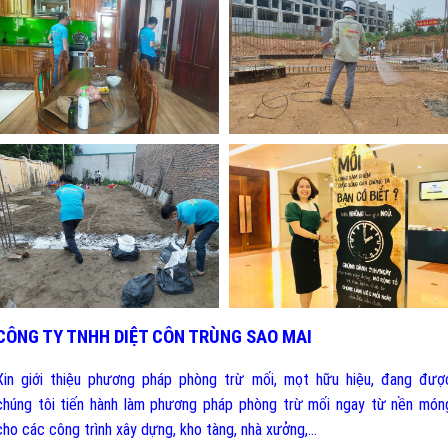
CÔNG TY TNHH DIỆT CÔN TRÙNG SAO MAI
Xin giới thiệu phương pháp phòng trừ mối, mọt hữu hiệu, đang đượ
chúng tôi tiến hành làm phương pháp phòng trừ mối ngay từ nền món
cho các công trình xây dựng, kho tàng, nhà xưởng,…