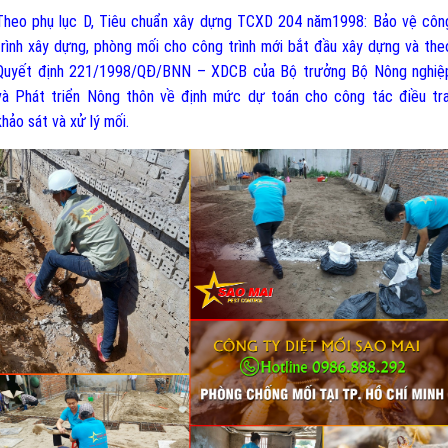
Theo phụ lục D, T
iêu chuẩn xây dựng TCXD 204 năm1998: Bảo vệ côn
trình xây dựng, phòng mối cho công trình mới bắt đầu xây dựng và the
Quyết định 221/1998/QĐ/BNN – XDCB của Bộ trưởng Bộ Nông nghiệ
và Phát triển Nông thôn về định mức dự toán cho công tác điều tra
khảo sát và xử lý mối.