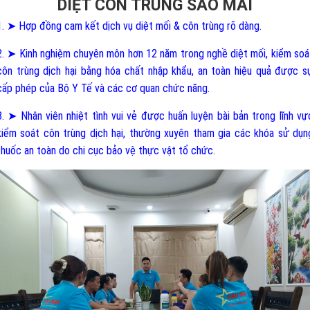
DIỆT CÔN TRÙNG SAO MAI
1. ➤ Hợp đồng cam kết dịch vụ diệt mối & côn trùng rõ dàng.
2. ➤ Kinh nghiệm chuyên môn hơn 12 năm trong nghề diệt mối, kiểm soá
côn trùng dịch hại bằng hóa chất nhập khẩu, an toàn hiệu quả được s
cấp phép của Bộ Y Tế và các cơ quan chức năng.
3. ➤ Nhân viên nhiệt tình vui vẻ được huấn luyện bài bản trong lĩnh vự
kiểm soát côn trùng dịch hại, thường xuyên tham gia các khóa sử dụn
thuốc an toàn do chi cục bảo vệ thực vật tổ chức.