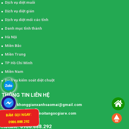
Dịch vụ diệt muỗi
Dịch vụ diệt gián
Dịch vụ diệt mối các tỉnh
Danh mục tỉnh thành
Hà Nội
Miền Bắc
Miền Trung
TP Hồ Chí Minh
Miền Nam
Dịch vụ kiểm soát diệt chuột
THÔNG TIN LIÊN HỆ
Email: khonggianxanhsaomai@gmail.com
Website: www.dietmoitangocgiare.com
BẤM GỌI NGAY:
0986.888.292
Hotline: 0986.888.292