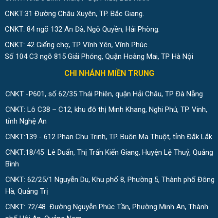
CNKT:31 Đường Châu Xuyên, TP. Bắc Giang.
CNKT: 84 ngõ 132 An Đà, Ngô Quyền, Hải Phòng.
CNKT: 42 Giếng chợ, TP Vĩnh Yên, Vĩnh Phúc.
Số 104 C3 ngõ 815 Giải Phóng, Quận Hoàng Mai, TP Hà Nội
CHI NHÁNH MIỀN TRUNG
CNKT -P601, số 62/35 Thái Phiên, quận Hải Châu, TP Đà Nẵng
CNKT: Lô C38 – C12, khu đô thị Minh Khang, Nghi Phú, TP. Vinh,
tỉnh Nghệ An
CNKT:139 - 612 Phan Chu Trinh, TP. Buôn Ma Thuột, tỉnh Đắk Lắk
CNKT:18/45 Lê Duẩn, Thị Trấn Kiến Giang, Huyện Lệ Thuỷ, Quảng
Bình
CNKT: 62/25/1 Nguyễn Du, Khu phố 8, Phường 5, Thành phố Đông
Hà, Quảng Trị
CNKT: 72/48 Đường Nguyễn Phúc Tần, Phường Minh An, Thành