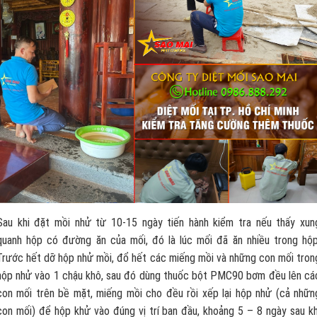
Sau khi đặt mồi nhử từ 10-15 ngày tiến hành kiểm tra nếu thấy xun
quanh hộp có đường ăn của mối, đó là lúc mối đã ăn nhiều trong hộp
Trước hết dỡ hộp nhử mồi, đổ hết các miếng mồi và những con mối tron
hộp nhử vào 1 chậu khô, sau đó dùng thuốc bột PMC90 bơm đều lên cá
con mối trên bề mặt, miếng mồi cho đều rồi xếp lại hộp nhử (cả nhữn
con mối) để hộp khử vào đúng vị trí ban đầu, khoảng 5 – 8 ngày sau kh