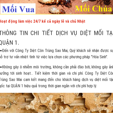
Hoạt động làm việc 24/7 kể cả ngày lễ và chủ Nhật
THÔNG TIN CHI TIẾT DỊCH VỤ DIỆT MỐI TẠ
QUẬN 1.
➥Đến với Công Ty Diệt Côn Trùng Sao Mai, Quý khách sẽ nhận được s
hỗ trợ tư vấn nhiệt tình từ việc lựa chọn các phương pháp "Hóa Sinh".
➥Không gây ô nhiễm môi trường, không cần phải đào bới, không gây ản
hưởng tới sinh hoạt... Tiết kiệm thời gian và chi phí. Công Ty Diệt Cô
Trùng Sao Mai cam kết mang đến cho khách hàng dịch vụ diệt mối tậ
gốc tại QUẬN 1 hiệu quả trong thời gian ngắn với chi phí hợp lý.