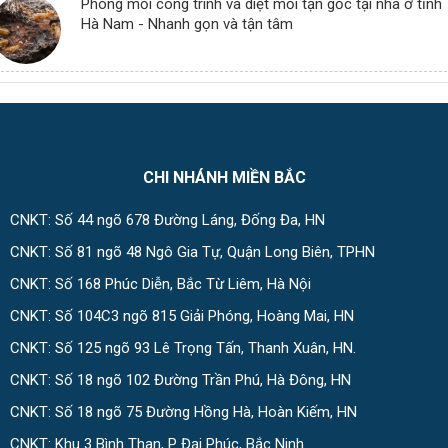
Phòng mối công trình và diệt mối tận gốc tại nhà ở tỉnh
Hà Nam - Nhanh gọn và tận tâm
CHI NHÁNH MIỀN BẮC
CNKT: Số 44 ngõ 678 Đường Láng, Đống Đa, HN
CNKT: Số 81 ngõ 48 Ngô Gia Tự, Quận Long Biên, TPHN
CNKT: Số 168 Phúc Diễn, Bắc Từ Liêm, Hà Nội
CNKT: Số 104C3 ngõ 815 Giải Phóng, Hoàng Mai, HN
CNKT: Số 125 ngõ 93 Lê Trọng Tấn, Thanh Xuân, HN.
CNKT: Số 18 ngõ 102 Đường Trần Phú, Hà Đông, HN
CNKT: Số 18 ngõ 75 Đường Hồng Hà, Hoàn Kiếm, HN
CNKT: Khu 3 Bình Than, P Đại Phúc, Bắc Ninh.