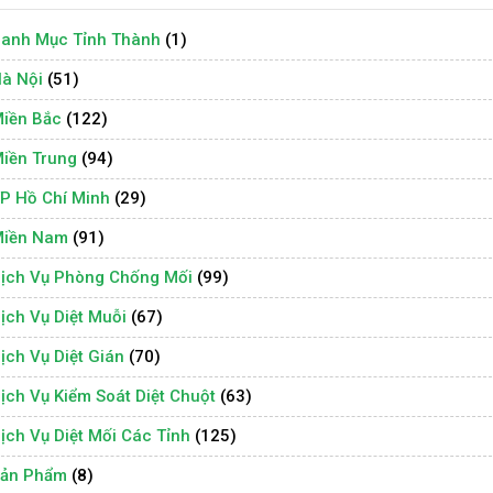
anh Mục Tỉnh Thành
(1)
à Nội
(51)
iền Bắc
(122)
iền Trung
(94)
P Hồ Chí Minh
(29)
iền Nam
(91)
ịch Vụ Phòng Chống Mối
(99)
ịch Vụ Diệt Muỗi
(67)
ịch Vụ Diệt Gián
(70)
ịch Vụ Kiểm Soát Diệt Chuột
(63)
ịch Vụ Diệt Mối Các Tỉnh
(125)
ản Phẩm
(8)